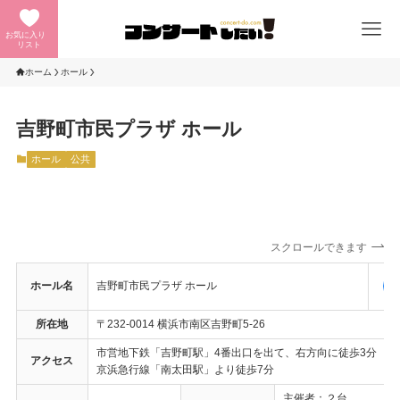
お気に入り
リスト
ホーム
ホール
吉野町市民プラザ ホール
ホール
公共
スクロールできます
ホール名
吉野町市民プラザ ホール
所在地
〒232-0014 横浜市南区吉野町5-26
市営地下鉄「吉野町駅」4番出口を出て、右方向に徒歩3分
アクセス
京浜急行線「南太田駅」より徒歩7分
主催者：２台