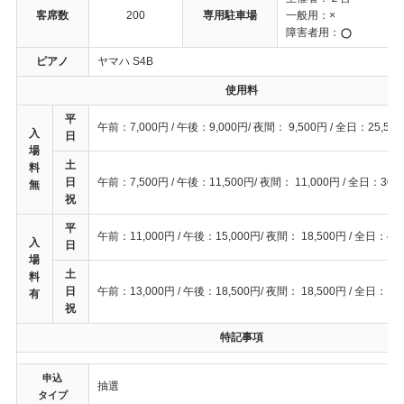
客席数
200
専用駐車場
一般用：×
障害者用：
ピアノ
ヤマハ S4B
使用料
平
午前：7,000円 / 午後：9,000円/ 夜間： 9,500円 / 全日：25,50
入
日
場
土
料
日
午前：7,500円 / 午後：11,500円/ 夜間： 11,000円 / 全日：30,
無
祝
平
午前：11,000円 / 午後：15,000円/ 夜間： 18,500円 / 全日：42
入
日
場
土
料
日
午前：13,000円 / 午後：18,500円/ 夜間： 18,500円 / 全日： 50
有
祝
特記事項
申込
抽選
タイプ