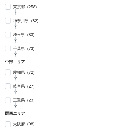
東京都 (258)
| … 新宿区・渋谷区 (39)
神奈川県 (82)
| … 千代田区・中央区・港区 (30)
| … 横浜市 (44)
| … 川崎市 (23)
埼玉県 (83)
| … 品川区・大田区 (10)
| … 鎌倉市・逗子・横須賀市・藤沢市 (4)
| … 春日部市・富士見市・ふじみ野市 (4)
| … 目黒区・世田谷区 (21)
千葉県 (73)
| … 相模原市・茅ヶ崎市・平塚市 (5)
| … 狭山市・久喜市・深谷市・鴻巣市 (6)
| … 豊島区・文京区 (10)
| … 千葉市・船橋市・松戸市 (21)
| … 厚木市・小田原市・町田市・大和市・海老
中部エリア
| … 加須市・熊谷市・坂戸市・羽生市 (6)
| … 練馬区・板橋区 (14)
名市 (5)
| … 浦安市・市原市・八千代市・佐倉市 (14)
愛知県 (72)
| … 比企郡・入間郡・入間市・秩父市・秩父
| … 中野区・杉並区 (13)
| … 市川市・柏市・習志野市・流山市 (17)
郡・北葛飾郡・北足立郡 (14)
| … 名古屋市 (27)
| … 北区・台東区・足立区・荒川区 (24)
岐阜県 (27)
| … 野田市・成田市・木更津市・茂原市・我孫
| … さいたま市 (15)
| … 春日井市・小牧市・一宮市 (6)
| … 葛飾区・墨田区・江東区・江戸川区 (39)
子市 (19)
| … 岐阜市・大垣市 (10)
| … 川口市・越谷市・川越市 (14)
三重県 (23)
| … 稲沢市/・尾張旭市・瀬戸市・日進市 (10)
| … 八王子市・武蔵野市・三鷹市・日野市・西
| … 四街道市・君津市・袖ケ浦市・鎌ケ谷市 (2)
| … 各務原市・関市・羽島市 (6)
| … 和光市・草加市・戸田市・蕨市 (6)
東京市 (16)
| … 津市・四日市市 (9)
| … 豊明市・東海市・大府市・刈谷市 (7)
関西エリア
| … 多治見市・可児市・土岐市・恵那市・中津
| … 三郷市・所沢市・新座市 (10)
| … 府中市・調布市・狛江市 (13)
| … 鈴鹿市・松阪市・桑名市 (8)
| … 知立市・安城市・豊田市・岡崎市 (12)
川市 (5)
大阪府 (98)