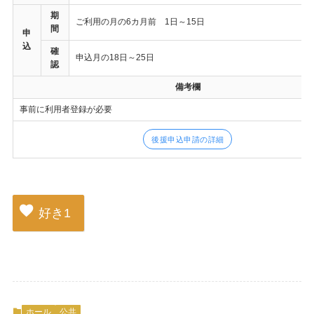
期
ご利用の月の6カ月前 1日～15日
間
申
込
確
申込月の18日～25日
認
備考欄
事前に利用者登録が必要
後援申込申請の詳細
好き
1
ホール
公共