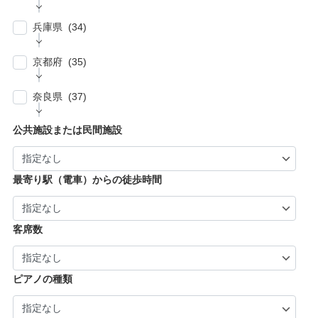
| … 朝霞市・上尾市・志木市 (6)
| … 小金井市・小平市・東村山市・武蔵村山
| … 伊賀市・亀山市・多気郡 (3)
| … 豊川市・豊橋市・半田市・西尾市 (10)
| … 瑞穂市・山県市 (1)
市・東大和市 (9)
| … 大阪市 ・堺市 (61)
兵庫県 (34)
| … 伊勢市・志摩市 (3)
| … 郡上市・高山市・飛騨市 (5)
| … 立川市・国分寺市・国立市・多摩市・町田
| … 東大阪市 ・枚方市・池田市・泉佐野市 (9)
市 (11)
| … 神戸市・芦屋市 (15)
京都府 (35)
| … 豊中市・吹田市 ・高槻市・茨木市 (15)
| … 稲城市・清瀬市・久留米市・東久留米市・
| … 尼崎市・西宮市・宝塚市 (7)
福生市・あきる野市・羽村市 (8)
| … 京都市・宇治市 (16)
| … 八尾市・寝屋川市・岸和田市・守口市 (5)
奈良県 (37)
| … 姫路市・明石市・伊丹市 (8)
| … 向日市・八幡市・綾部市・宮津市・南丹
| … 門真市・松原市・和泉市 ・箕面市 (5)
| … 奈良市・橿原市・生駒市・生駒郡 (21)
| … 加古川市・川西市 (4)
公共施設または民間施設
市・京丹後市 (6)
| … 羽曳野市・柏原市・富田林市・泉大津市・
| … 大和郡山市・香芝市・天理市・桜井市 (7)
| … 福知山市・城陽市・京田辺市・木津川市 (9)
河内長野市 (3)
| … 葛城市・平群町・王寺町・大和高田市 (6)
| … 長岡京市・亀岡市・舞鶴市 (4)
最寄り駅（電車）からの徒歩時間
| … 御所市・五條市・宇陀市 (3)
客席数
ピアノの種類