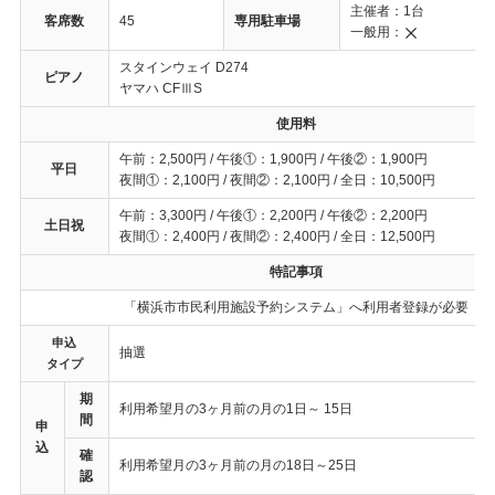
主催者：1台
客席数
45
専用駐車場
一般用：
スタインウェイ D274
ピアノ
ヤマハ CFⅢS
使用料
午前：2,500円 / 午後①：1,900円 / 午後②：1,900円
平日
夜間①：2,100円 / 夜間②：2,100円 / 全日：10,500円
午前：3,300円 / 午後①：2,200円 / 午後②：2,200円
土日祝
夜間①：2,400円 / 夜間②：2,400円 / 全日：12,500円
特記事項
「横浜市市民利用施設予約システム」へ利用者登録が必要
申込
抽選
タイプ
期
利用希望月の3ヶ月前の月の1日～ 15日
間
申
込
確
利用希望月の3ヶ月前の月の18日～25日
認