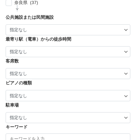
| … 京都市・宇治市 (16)
| … 八尾市・寝屋川市・岸和田市・守口市 (5)
奈良県 (37)
| … 姫路市・明石市・伊丹市 (8)
| … 向日市・八幡市・綾部市・宮津市・南丹
| … 門真市・松原市・和泉市 ・箕面市 (5)
| … 奈良市・橿原市・生駒市・生駒郡 (21)
| … 加古川市・川西市 (4)
公共施設または民間施設
市・京丹後市 (6)
| … 羽曳野市・柏原市・富田林市・泉大津市・
| … 大和郡山市・香芝市・天理市・桜井市 (7)
| … 福知山市・城陽市・京田辺市・木津川市 (9)
河内長野市 (3)
| … 葛城市・平群町・王寺町・大和高田市 (6)
| … 長岡京市・亀岡市・舞鶴市 (4)
最寄り駅（電車）からの徒歩時間
| … 御所市・五條市・宇陀市 (3)
客席数
ピアノの種類
駐車場
キーワード