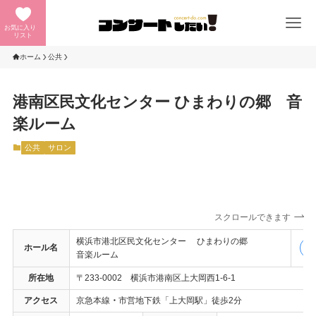
お気に入り
リスト
ホーム
公共
港南区民文化センター ひまわりの郷 音
楽ルーム
公共
サロン
スクロールできます
横浜市港北区民文化センター ひまわりの郷
ホール名
公
音楽ルーム
所在地
〒233-0002 横浜市港南区上大岡西1-6-1
アクセス
京急本線
・
市営地下鉄「上大岡駅」徒歩2分