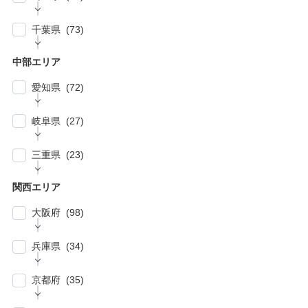
| … 品川区・大田区 (10)
| … 鎌倉市・逗子・横須賀市・藤沢市 (4)
| … 春日部市・富士見市・ふじみ野市 (4)
| … 目黒区・世田谷区 (21)
千葉県 (73)
| … 相模原市・茅ヶ崎市・平塚市 (5)
| … 狭山市・久喜市・深谷市・鴻巣市 (6)
| … 豊島区・文京区 (10)
| … 千葉市・船橋市・松戸市 (21)
| … 厚木市・小田原市・町田市・大和市・海老
中部エリア
| … 加須市・熊谷市・坂戸市・羽生市 (6)
| … 練馬区・板橋区 (14)
名市 (5)
| … 浦安市・市原市・八千代市・佐倉市 (14)
愛知県 (72)
| … 比企郡・入間郡・入間市・秩父市・秩父
| … 中野区・杉並区 (13)
| … 市川市・柏市・習志野市・流山市 (17)
郡・北葛飾郡・北足立郡 (14)
| … 名古屋市 (27)
| … 北区・台東区・足立区・荒川区 (24)
岐阜県 (27)
| … 野田市・成田市・木更津市・茂原市・我孫
| … さいたま市 (15)
| … 春日井市・小牧市・一宮市 (6)
| … 葛飾区・墨田区・江東区・江戸川区 (39)
子市 (19)
| … 岐阜市・大垣市 (10)
| … 川口市・越谷市・川越市 (14)
三重県 (23)
| … 稲沢市/・尾張旭市・瀬戸市・日進市 (10)
| … 八王子市・武蔵野市・三鷹市・日野市・西
| … 四街道市・君津市・袖ケ浦市・鎌ケ谷市 (2)
| … 各務原市・関市・羽島市 (6)
| … 和光市・草加市・戸田市・蕨市 (6)
東京市 (16)
| … 津市・四日市市 (9)
| … 豊明市・東海市・大府市・刈谷市 (7)
関西エリア
| … 多治見市・可児市・土岐市・恵那市・中津
| … 三郷市・所沢市・新座市 (10)
| … 府中市・調布市・狛江市 (13)
| … 鈴鹿市・松阪市・桑名市 (8)
| … 知立市・安城市・豊田市・岡崎市 (12)
川市 (5)
大阪府 (98)
| … 朝霞市・上尾市・志木市 (6)
| … 小金井市・小平市・東村山市・武蔵村山
| … 伊賀市・亀山市・多気郡 (3)
| … 豊川市・豊橋市・半田市・西尾市 (10)
| … 瑞穂市・山県市 (1)
市・東大和市 (9)
| … 大阪市 ・堺市 (61)
兵庫県 (34)
| … 伊勢市・志摩市 (3)
| … 郡上市・高山市・飛騨市 (5)
| … 立川市・国分寺市・国立市・多摩市・町田
| … 東大阪市 ・枚方市・池田市・泉佐野市 (9)
市 (11)
| … 神戸市・芦屋市 (15)
京都府 (35)
| … 豊中市・吹田市 ・高槻市・茨木市 (15)
| … 稲城市・清瀬市・久留米市・東久留米市・
| … 尼崎市・西宮市・宝塚市 (7)
福生市・あきる野市・羽村市 (8)