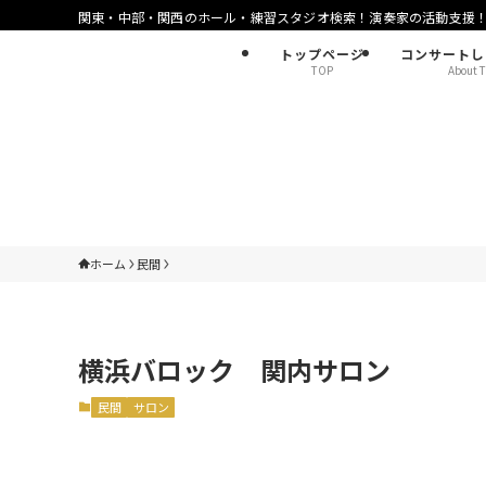
関東・中部・関西のホール・練習スタジオ検索！演奏家の活動支援
トップページ
コンサートし
TOP
About T
ホーム
民間
横浜バロック 関内サロン
民間
サロン