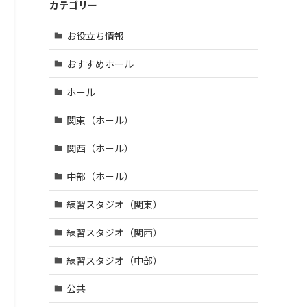
鶴市 (4)
区・江
| … 羽曳
カテゴリー
市 (14)
宇陀
戸川
野市・
市 (3)
| … 和光
区 (39)
柏原
お役立ち情報
市・草
市・富
| … 八王
加市・
田林
子市・
おすすめホール
戸田
市・泉
武蔵野
市・蕨
大津
市・三
ホール
市 (6)
市・河
鷹市・
内長野
| … 三郷
日野
関東（ホール）
市 (3)
市・所
市・西
沢市・
東京
関西（ホール）
新座
市 (16)
市 (10)
中部（ホール）
| … 府中
| … 朝霞
市・調
練習スタジオ（関東）
市・上
布市・
尾市・
狛江
練習スタジオ（関西）
志木
市 (13)
市 (6)
| … 小金
練習スタジオ（中部）
井市・
小平
公共
市・東