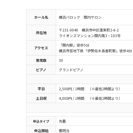
ホール名
横浜バロック 関内サロン
〒231-0048 横浜市中区蓬莱町2-6-2
所在地
ライオンズマンション関内第3・103号
「関内駅」徒歩5分
アクセス
横浜市営地下鉄「伊勢佐木長者町駅」徒歩4分
客席数
30
ピアノ
グランドピアノ
平日
2,500円 / 1時間 （※最低2時間より）
土日祝
4,000円 / 1時間 （※最低2時間より）
先着
申込
タイプ
申込開始
要問合