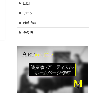
村山
民間
市・武
蔵村山
サロン
市・東
大和
新着情報
市 (9)
| … 立川
その他
市・国
分寺
市・国
立市・
多摩
市・町
田市 (1
1)
| … 稲城
市・清
瀬市・
久留米
市・東
久留米
市・福