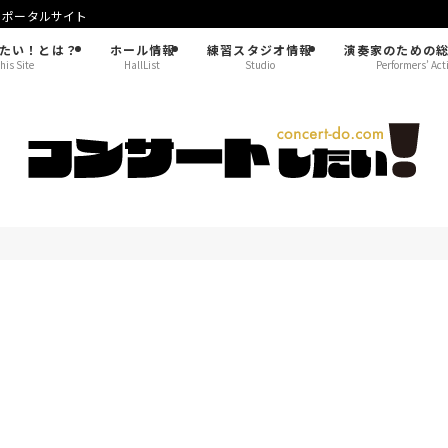
！ポータルサイト
たい！とは？
ホール情報
練習スタジオ情報
演奏家のための
his Site
HallList
Studio
Performers’ Act