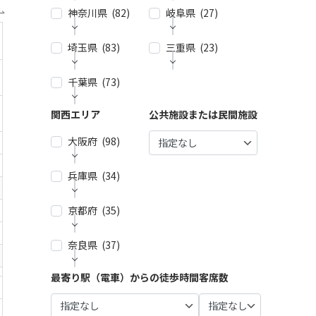
神奈川県 (82)
| … 新宿
岐阜県 (27)
| … 名古
区・渋
屋市 (2
谷区 (3
7)
埼玉県 (83)
| … 横浜
三重県 (23)
| … 岐阜
9)
市 (44)
市・大
| … 春日
垣市 (1
| … 千代
井市・
千葉県 (73)
| … 春日
| … 津
| … 川崎
0)
田区・
小牧
部市・
市・四
市 (23)
中央
市・一
富士見
日市
| … 各務
関西エリア
公共施設または民間施設
| … 千葉
| … 鎌倉
区・港
宮市 (6)
市・ふ
市 (9)
原市・
市・船
市・逗
区 (30)
じみ野
関市・
| … 稲沢
大阪府 (98)
橋市・
| … 鈴鹿
子・横
市 (4)
羽島
| … 品川
市/・尾
松戸
市・松
須賀
市 (6)
区・大
張旭
市 (21)
| … 狭山
阪市・
市・藤
兵庫県 (34)
| … 大阪
田区 (1
市・瀬
市・久
桑名
沢市 (4)
| … 多治
市 ・堺
| … 浦安
0)
戸市・
喜市・
市 (8)
見市・
市 (61)
市・市
| … 相模
京都府 (35)
| … 神戸
日進
深谷
可児
| … 目黒
原市・
| … 伊賀
原市・
市・芦
市 (10)
| … 東大
市・鴻
市・土
区・世
八千代
市・亀
茅ヶ崎
屋市 (1
阪市 ・
巣市 (6)
奈良県 (37)
| … 京都
岐市・
田谷
| … 豊明
市・佐
山市・
市・平
5)
枚方
市・宇
恵那
区 (21)
市・東
倉市 (1
| … 加須
多気
塚市 (5)
市・池
治市 (1
市・中
| … 尼崎
海市・
最寄り駅（電車）からの徒歩時間
客席数
4)
市・熊
| … 奈良
郡 (3)
| … 豊島
田市・
| … 厚木
6)
津川
市・西
大府
谷市・
市・橿
区・文
泉佐野
| … 市川
| … 伊勢
市・小
市 (5)
宮市・
市・刈
坂戸
原市・
| … 向日
京区 (1
市 (9)
市・柏
市・志
田原