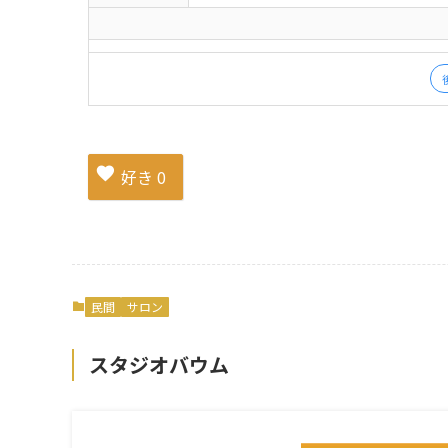
好き
0
民間
サロン
スタジオバウム