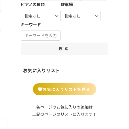
宝塚
谷市 (7)
市・羽
生駒
市・八
| … 瑞穂
0)
ピアノの種類
駐車場
市・習
摩市 (3)
市・町
市 (7)
| … 豊中
生市 (6)
市・生
幡市・
市・山
| … 知立
志野
田市・
| … 練馬
市・吹
駒郡 (2
綾部
県市 (1)
| … 姫路
市・安
市・流
| … 比企
大和
区・板
田市 ・
1)
市・宮
市・明
城市・
山市 (1
郡・入
市・海
| … 郡上
橋区 (1
高槻
キーワード
津市・
石市・
豊田
7)
間郡・
| … 大和
老名
市・高
4)
市・茨
南丹
伊丹
市・岡
入間
郡山
市 (5)
山市・
木市 (1
| … 野田
市・京
| … 中野
市 (8)
崎市 (1
市・秩
市・香
飛騨
5)
市・成
丹後
区・杉
2)
父市・
芝市・
市 (5)
| … 加古
田市・
検索
市 (6)
並区 (1
| … 八尾
秩父
天理
川市・
| … 豊川
木更津
3)
市・寝
郡・北
市・桜
| … 福知
川西
市・豊
市・茂
屋川
葛飾
井市 (7)
山市・
| … 北
市 (4)
橋市・
原市・
市・岸
郡・北
城陽
区・台
半田
お気に入りリスト
我孫子
| … 葛城
和田
足立
市・京
東区・
市・西
市 (19)
市・平
市・守
郡 (14)
田辺
足立
尾市 (1
群町・
口市 (5)
| … 四街
市・木
区・荒
0)
| … さい
王寺
お気に入りリストを見る
道市・
津川
川区 (2
| … 門真
たま
町・大
君津
市 (9)
4)
市・松
市 (15)
和高田
市・袖
原市・
市 (6)
| … 長岡
| … 葛飾
各ページのお気に入りの追加は
ケ浦
| … 川口
和泉市
京市・
区・墨
上記のページのリストに入ります！
市・鎌
市・越
| … 御所
・箕面
亀岡
田区・
ケ谷
谷市・
市・五
市 (5)
市・舞
江東
市 (2)
川越
條市・