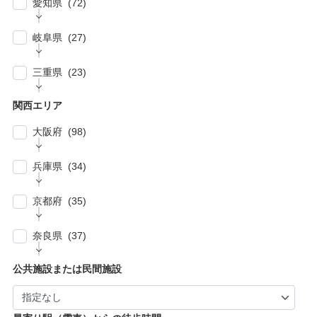
愛知県 (72)
| … 比企郡・入間郡・入間市・秩父市・秩父
| … 中野区・杉並区 (13)
| … 市川市・柏市・習志野市・流山市 (17)
郡・北葛飾郡・北足立郡 (14)
| … 名古屋市 (27)
| … 北区・台東区・足立区・荒川区 (24)
岐阜県 (27)
| … 野田市・成田市・木更津市・茂原市・我孫
| … さいたま市 (15)
| … 春日井市・小牧市・一宮市 (6)
| … 葛飾区・墨田区・江東区・江戸川区 (39)
子市 (19)
| … 岐阜市・大垣市 (10)
| … 川口市・越谷市・川越市 (14)
三重県 (23)
| … 稲沢市/・尾張旭市・瀬戸市・日進市 (10)
| … 八王子市・武蔵野市・三鷹市・日野市・西
| … 四街道市・君津市・袖ケ浦市・鎌ケ谷市 (2)
| … 各務原市・関市・羽島市 (6)
| … 和光市・草加市・戸田市・蕨市 (6)
東京市 (16)
| … 津市・四日市市 (9)
| … 豊明市・東海市・大府市・刈谷市 (7)
関西エリア
| … 多治見市・可児市・土岐市・恵那市・中津
| … 三郷市・所沢市・新座市 (10)
| … 府中市・調布市・狛江市 (13)
| … 鈴鹿市・松阪市・桑名市 (8)
| … 知立市・安城市・豊田市・岡崎市 (12)
川市 (5)
大阪府 (98)
| … 朝霞市・上尾市・志木市 (6)
| … 小金井市・小平市・東村山市・武蔵村山
| … 伊賀市・亀山市・多気郡 (3)
| … 豊川市・豊橋市・半田市・西尾市 (10)
| … 瑞穂市・山県市 (1)
市・東大和市 (9)
| … 大阪市 ・堺市 (61)
兵庫県 (34)
| … 伊勢市・志摩市 (3)
| … 郡上市・高山市・飛騨市 (5)
| … 立川市・国分寺市・国立市・多摩市・町田
| … 東大阪市 ・枚方市・池田市・泉佐野市 (9)
市 (11)
| … 神戸市・芦屋市 (15)
京都府 (35)
| … 豊中市・吹田市 ・高槻市・茨木市 (15)
| … 稲城市・清瀬市・久留米市・東久留米市・
| … 尼崎市・西宮市・宝塚市 (7)
福生市・あきる野市・羽村市 (8)
| … 京都市・宇治市 (16)
| … 八尾市・寝屋川市・岸和田市・守口市 (5)
奈良県 (37)
| … 姫路市・明石市・伊丹市 (8)
| … 向日市・八幡市・綾部市・宮津市・南丹
| … 門真市・松原市・和泉市 ・箕面市 (5)
| … 奈良市・橿原市・生駒市・生駒郡 (21)
| … 加古川市・川西市 (4)
公共施設または民間施設
市・京丹後市 (6)
| … 羽曳野市・柏原市・富田林市・泉大津市・
| … 大和郡山市・香芝市・天理市・桜井市 (7)
| … 福知山市・城陽市・京田辺市・木津川市 (9)
河内長野市 (3)
| … 葛城市・平群町・王寺町・大和高田市 (6)
| … 長岡京市・亀岡市・舞鶴市 (4)