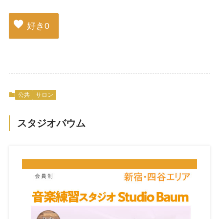
好き
0
公共
サロン
スタジオバウム