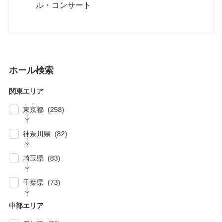
ル・コンサート
ホール検索
関東エリア
東京都 (258)
| … 新宿区・渋谷区 (39)
神奈川県 (82)
| … 千代田区・中央区・港区 (30)
| … 横浜市 (44)
| … 川崎市 (23)
埼玉県 (83)
| … 品川区・大田区 (10)
| … 鎌倉市・逗子・横須賀市・藤沢市 (4)
| … 春日部市・富士見市・ふじみ野市 (4)
| … 目黒区・世田谷区 (21)
千葉県 (73)
| … 相模原市・茅ヶ崎市・平塚市 (5)
| … 狭山市・久喜市・深谷市・鴻巣市 (6)
| … 豊島区・文京区 (10)
| … 千葉市・船橋市・松戸市 (21)
| … 厚木市・小田原市・町田市・大和市・海老
中部エリア
| … 加須市・熊谷市・坂戸市・羽生市 (6)
| … 練馬区・板橋区 (14)
名市 (5)
| … 浦安市・市原市・八千代市・佐倉市 (14)