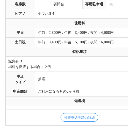
客席数
要問合
専用駐車場
ピアノ
ヤマハS-4
使用料
平日
午前：2,300円 / 午後：3,400円 / 夜間：4,600円
土日祝
午前：3,400円 / 午後：5,100円 / 夜間：6,800円
特記事項
減免有り
場料を徴収する場合：２倍
申込
抽選
タイプ
申込開始
ご利用になる月の6ヶ月前
備考欄
後援申込申請の詳細