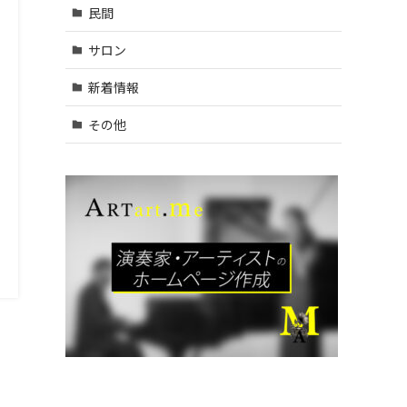
村山
民間
市・武
蔵村山
サロン
市・東
大和
新着情報
市 (9)
| … 立川
その他
市・国
分寺
市・国
立市・
多摩
市・町
田市 (1
1)
| … 稲城
市・清
瀬市・
久留米
市・東
久留米
市・福