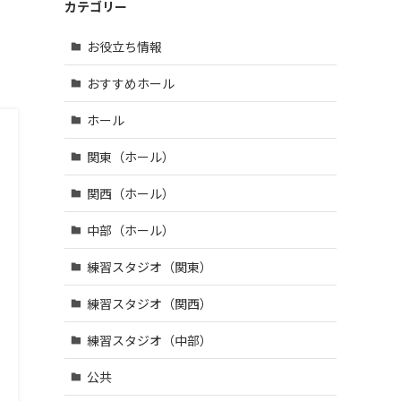
鶴市 (4)
区・江
| … 羽曳
カテゴリー
市 (14)
宇陀
戸川
野市・
市 (3)
| … 和光
区 (39)
柏原
お役立ち情報
市・草
市・富
| … 八王
加市・
田林
子市・
おすすめホール
戸田
市・泉
武蔵野
市・蕨
大津
市・三
ホール
市 (6)
市・河
鷹市・
内長野
| … 三郷
日野
関東（ホール）
市 (3)
市・所
市・西
沢市・
東京
関西（ホール）
新座
市 (16)
市 (10)
中部（ホール）
| … 府中
| … 朝霞
市・調
練習スタジオ（関東）
市・上
布市・
尾市・
狛江
練習スタジオ（関西）
志木
市 (13)
市 (6)
| … 小金
練習スタジオ（中部）
井市・
小平
公共
市・東