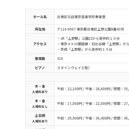
ホール名
台東区立旧東京音楽学校奏楽堂
所在地
〒110-0007 東京都台東区上野公園8番43号
・JR「上野駅」公園口から徒歩約１０分
アクセス
・東京メトロ銀座線・日比谷線「上野駅」か
・京成「上野駅」から徒歩約１５分
客席数
310
ピアノ
スタインウェイＤ型）
木・金
午前：22,100円 / 午後：28,600円 / 夜間：35,
入場料あり
木・金
午前：17,000円 / 午後：22,000円 / 夜間：27,
入場料なし
土日祝
午前：29,900円 / 午後：36,400円 / 夜間：45,
入場料あり