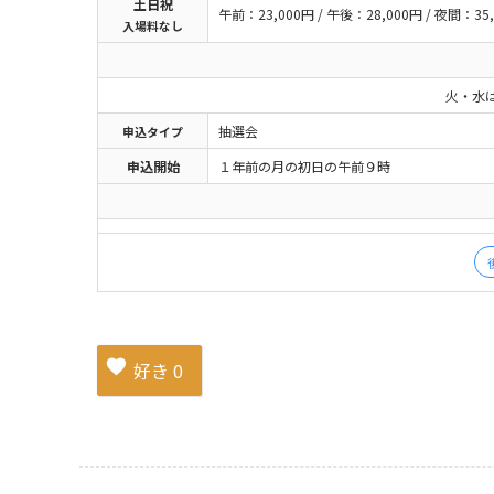
土日祝
午前：23,000円 / 午後：28,000円 / 夜間：35,
入場料なし
火・水
抽選会
申込
タイプ
申込開始
１年前の月の初日の午前９時
好き
0