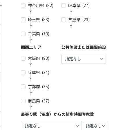
神奈川県 (82)
| … 新宿
岐阜県 (27)
| … 名古
区・渋
屋市 (2
谷区 (3
7)
埼玉県 (83)
| … 横浜
三重県 (23)
| … 岐阜
9)
市 (44)
市・大
| … 春日
垣市 (1
| … 千代
井市・
千葉県 (73)
| … 春日
| … 津
| … 川崎
0)
田区・
小牧
部市・
市・四
市 (23)
中央
市・一
富士見
日市
| … 各務
関西エリア
公共施設または民間施設
| … 千葉
| … 鎌倉
区・港
宮市 (6)
市・ふ
市 (9)
原市・
市・船
市・逗
区 (30)
じみ野
関市・
| … 稲沢
大阪府 (98)
橋市・
| … 鈴鹿
子・横
市 (4)
羽島
| … 品川
市/・尾
松戸
市・松
須賀
市 (6)
区・大
張旭
市 (21)
| … 狭山
阪市・
市・藤
兵庫県 (34)
| … 大阪
田区 (1
市・瀬
市・久
桑名
沢市 (4)
| … 多治
市 ・堺
| … 浦安
0)
戸市・
喜市・
市 (8)
見市・
市 (61)
市・市
| … 相模
京都府 (35)
| … 神戸
日進
深谷
可児
| … 目黒
原市・
| … 伊賀
原市・
市・芦
市 (10)
| … 東大
市・鴻
市・土
区・世
八千代
市・亀
茅ヶ崎
屋市 (1
阪市 ・
巣市 (6)
奈良県 (37)
| … 京都
岐市・
田谷
| … 豊明
市・佐
山市・
市・平
5)
枚方
市・宇
恵那
区 (21)
市・東
倉市 (1
| … 加須
多気
塚市 (5)
市・池
治市 (1
市・中
| … 尼崎
海市・
最寄り駅（電車）からの徒歩時間
客席数
4)
市・熊
| … 奈良
郡 (3)
| … 豊島
田市・
| … 厚木
6)
津川
市・西
大府
谷市・
市・橿
区・文
泉佐野
| … 市川
| … 伊勢
市・小
市 (5)
宮市・
市・刈
坂戸
原市・
| … 向日
京区 (1
市 (9)
市・柏
市・志
田原