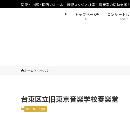
関東・中部・関西のホール・練習スタジオ検索！演奏家の活動支援
トップページ
コンサートし
TOP
About T
ホーム
ホール
台東区立旧東京音楽学校奏楽堂
ホール
公共