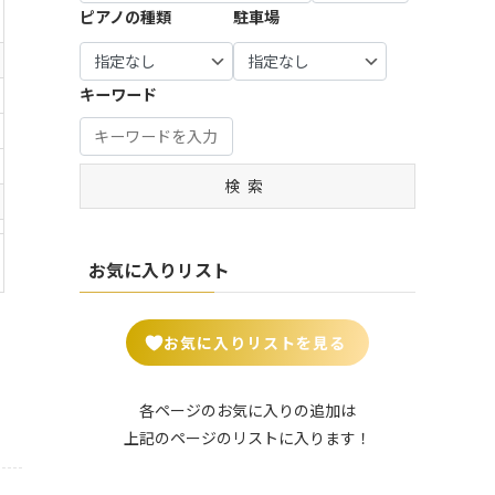
宝塚
谷市 (7)
市・羽
生駒
市・八
| … 瑞穂
0)
ピアノの種類
駐車場
市・習
摩市 (3)
市・町
市 (7)
| … 豊中
生市 (6)
市・生
幡市・
市・山
| … 知立
志野
田市・
| … 練馬
市・吹
駒郡 (2
綾部
県市 (1)
| … 姫路
市・安
市・流
| … 比企
大和
区・板
田市 ・
1)
市・宮
市・明
城市・
山市 (1
郡・入
市・海
| … 郡上
橋区 (1
高槻
キーワード
津市・
石市・
豊田
7)
間郡・
| … 大和
老名
市・高
4)
市・茨
南丹
伊丹
市・岡
入間
郡山
市 (5)
山市・
木市 (1
| … 野田
市・京
| … 中野
市 (8)
崎市 (1
市・秩
市・香
飛騨
5)
市・成
丹後
区・杉
2)
父市・
芝市・
市 (5)
| … 加古
田市・
検索
市 (6)
並区 (1
| … 八尾
秩父
天理
川市・
| … 豊川
木更津
3)
市・寝
郡・北
市・桜
| … 福知
川西
市・豊
市・茂
屋川
葛飾
井市 (7)
山市・
| … 北
市 (4)
橋市・
原市・
市・岸
郡・北
城陽
区・台
半田
お気に入りリスト
我孫子
| … 葛城
和田
足立
市・京
東区・
市・西
市 (19)
市・平
市・守
郡 (14)
田辺
足立
尾市 (1
群町・
口市 (5)
| … 四街
市・木
区・荒
0)
| … さい
王寺
お気に入りリストを見る
道市・
津川
川区 (2
| … 門真
たま
町・大
君津
市 (9)
4)
市・松
市 (15)
和高田
市・袖
原市・
市 (6)
| … 長岡
| … 葛飾
各ページのお気に入りの追加は
ケ浦
| … 川口
和泉市
京市・
区・墨
上記のページのリストに入ります！
市・鎌
市・越
| … 御所
・箕面
亀岡
田区・
ケ谷
谷市・
市・五
市 (5)
市・舞
江東
市 (2)
川越
條市・