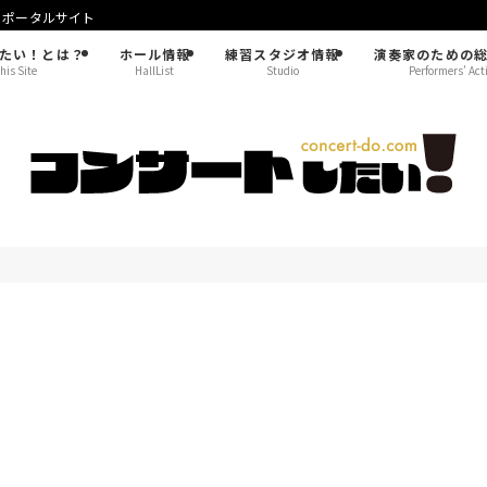
！ポータルサイト
たい！とは？
ホール情報
練習スタジオ情報
演奏家のための
his Site
HallList
Studio
Performers’ Act