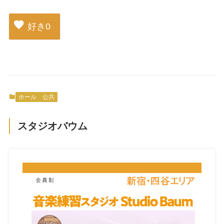
好き
0
ホール
公共
スタジオバウム