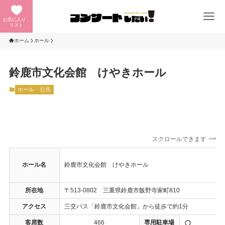
お気に入り
リスト
ホーム
ホール
鈴鹿市文化会館 けやきホール
ホール
公共
スクロールできます
ホール名
鈴鹿市文化会館 けやきホール
所在地
〒513-0802 三重県鈴鹿市飯野寺家町810
アクセス
三交バス「鈴鹿市文化会館」から徒歩で約1分
客席数
466
専用駐車場