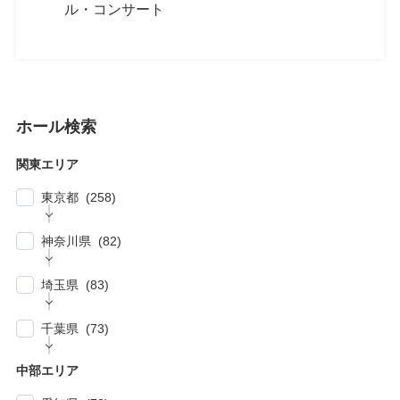
ル・コンサート
ホール検索
関東エリア
東京都 (258)
| … 新宿区・渋谷区 (39)
神奈川県 (82)
| … 千代田区・中央区・港区 (30)
| … 横浜市 (44)
| … 川崎市 (23)
埼玉県 (83)
| … 品川区・大田区 (10)
| … 鎌倉市・逗子・横須賀市・藤沢市 (4)
| … 春日部市・富士見市・ふじみ野市 (4)
| … 目黒区・世田谷区 (21)
千葉県 (73)
| … 相模原市・茅ヶ崎市・平塚市 (5)
| … 狭山市・久喜市・深谷市・鴻巣市 (6)
| … 豊島区・文京区 (10)
| … 千葉市・船橋市・松戸市 (21)
| … 厚木市・小田原市・町田市・大和市・海老
中部エリア
| … 加須市・熊谷市・坂戸市・羽生市 (6)
| … 練馬区・板橋区 (14)
名市 (5)
| … 浦安市・市原市・八千代市・佐倉市 (14)