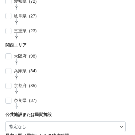
愛知県 (72)
| … 比企郡・入間郡・入間市・秩父市・秩父
| … 中野区・杉並区 (13)
| … 市川市・柏市・習志野市・流山市 (17)
郡・北葛飾郡・北足立郡 (14)
| … 名古屋市 (27)
| … 北区・台東区・足立区・荒川区 (24)
岐阜県 (27)
| … 野田市・成田市・木更津市・茂原市・我孫
| … さいたま市 (15)
| … 春日井市・小牧市・一宮市 (6)
| … 葛飾区・墨田区・江東区・江戸川区 (39)
子市 (19)
| … 岐阜市・大垣市 (10)
| … 川口市・越谷市・川越市 (14)
三重県 (23)
| … 稲沢市/・尾張旭市・瀬戸市・日進市 (10)
| … 八王子市・武蔵野市・三鷹市・日野市・西
| … 四街道市・君津市・袖ケ浦市・鎌ケ谷市 (2)
| … 各務原市・関市・羽島市 (6)
| … 和光市・草加市・戸田市・蕨市 (6)
東京市 (16)
| … 津市・四日市市 (9)
| … 豊明市・東海市・大府市・刈谷市 (7)
関西エリア
| … 多治見市・可児市・土岐市・恵那市・中津
| … 三郷市・所沢市・新座市 (10)
| … 府中市・調布市・狛江市 (13)
| … 鈴鹿市・松阪市・桑名市 (8)
| … 知立市・安城市・豊田市・岡崎市 (12)
川市 (5)
大阪府 (98)
| … 朝霞市・上尾市・志木市 (6)
| … 小金井市・小平市・東村山市・武蔵村山
| … 伊賀市・亀山市・多気郡 (3)
| … 豊川市・豊橋市・半田市・西尾市 (10)
| … 瑞穂市・山県市 (1)
市・東大和市 (9)
| … 大阪市 ・堺市 (61)
兵庫県 (34)
| … 伊勢市・志摩市 (3)
| … 郡上市・高山市・飛騨市 (5)
| … 立川市・国分寺市・国立市・多摩市・町田
| … 東大阪市 ・枚方市・池田市・泉佐野市 (9)
市 (11)
| … 神戸市・芦屋市 (15)
京都府 (35)
| … 豊中市・吹田市 ・高槻市・茨木市 (15)
| … 稲城市・清瀬市・久留米市・東久留米市・
| … 尼崎市・西宮市・宝塚市 (7)
福生市・あきる野市・羽村市 (8)
| … 京都市・宇治市 (16)
| … 八尾市・寝屋川市・岸和田市・守口市 (5)
奈良県 (37)
| … 姫路市・明石市・伊丹市 (8)
| … 向日市・八幡市・綾部市・宮津市・南丹
| … 門真市・松原市・和泉市 ・箕面市 (5)
| … 奈良市・橿原市・生駒市・生駒郡 (21)
| … 加古川市・川西市 (4)
公共施設または民間施設
市・京丹後市 (6)
| … 羽曳野市・柏原市・富田林市・泉大津市・
| … 大和郡山市・香芝市・天理市・桜井市 (7)
| … 福知山市・城陽市・京田辺市・木津川市 (9)
河内長野市 (3)
| … 葛城市・平群町・王寺町・大和高田市 (6)
| … 長岡京市・亀岡市・舞鶴市 (4)