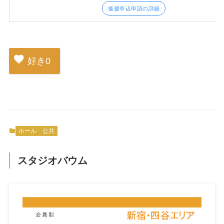
後援申込申請の詳細
好き
0
ホール
公共
スタジオバウム