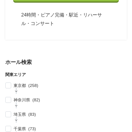
24時間・ピアノ完備・駅近・リハーサ
ル・コンサート
ホール検索
関東エリア
東京都 (258)
| … 新宿区・渋谷区 (39)
神奈川県 (82)
| … 千代田区・中央区・港区 (30)
| … 横浜市 (44)
| … 川崎市 (23)
埼玉県 (83)
| … 品川区・大田区 (10)
| … 鎌倉市・逗子・横須賀市・藤沢市 (4)
| … 春日部市・富士見市・ふじみ野市 (4)
| … 目黒区・世田谷区 (21)
千葉県 (73)