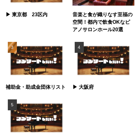
▶︎ 東京都 23区内
音楽と食が織りなす至福の
空間！都内で飲食OKなピ
アノサロンホール20選
補助金・助成金団体リスト
▶︎ 大阪府