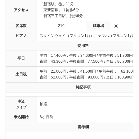
「新宿駅」徒歩11分
アクセス
「東新宿駅」り徒歩6分
「新宿三丁目駅」徒歩6分
客席数
210
駐車場
ピアノ
スタインウェイ（フルコン1台）、ヤマハ（フルコン1台）
使用料
午前：17,400円 / 午後：34,600円 / 午前午後：51,700円
平日
夜間：43,300円 / 午後夜間：77,500円 / 全日：86,700円
午前：21,000円 / 午後：41,500円 / 午前午後： 62,100円
土日祝
夜間：52,000円 / 午後夜間：93,000円 / 全日：103,900円
特記事項
申込
抽選
タイプ
申込開始
6ヶ月前
備考欄