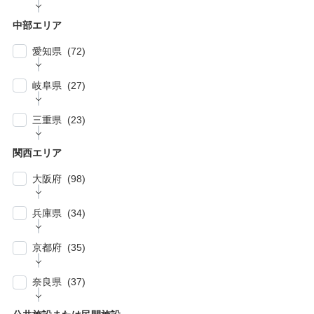
| … 相模原市・茅ヶ崎市・平塚市 (5)
| … 狭山市・久喜市・深谷市・鴻巣市 (6)
| … 豊島区・文京区 (10)
| … 千葉市・船橋市・松戸市 (21)
| … 厚木市・小田原市・町田市・大和市・海老
中部エリア
| … 加須市・熊谷市・坂戸市・羽生市 (6)
| … 練馬区・板橋区 (14)
名市 (5)
| … 浦安市・市原市・八千代市・佐倉市 (14)
愛知県 (72)
| … 比企郡・入間郡・入間市・秩父市・秩父
| … 中野区・杉並区 (13)
| … 市川市・柏市・習志野市・流山市 (17)
郡・北葛飾郡・北足立郡 (14)
| … 名古屋市 (27)
| … 北区・台東区・足立区・荒川区 (24)
岐阜県 (27)
| … 野田市・成田市・木更津市・茂原市・我孫
| … さいたま市 (15)
| … 春日井市・小牧市・一宮市 (6)
| … 葛飾区・墨田区・江東区・江戸川区 (39)
子市 (19)
| … 岐阜市・大垣市 (10)
| … 川口市・越谷市・川越市 (14)
三重県 (23)
| … 稲沢市/・尾張旭市・瀬戸市・日進市 (10)
| … 八王子市・武蔵野市・三鷹市・日野市・西
| … 四街道市・君津市・袖ケ浦市・鎌ケ谷市 (2)
| … 各務原市・関市・羽島市 (6)
| … 和光市・草加市・戸田市・蕨市 (6)
東京市 (16)
| … 津市・四日市市 (9)
| … 豊明市・東海市・大府市・刈谷市 (7)
関西エリア
| … 多治見市・可児市・土岐市・恵那市・中津
| … 三郷市・所沢市・新座市 (10)
| … 府中市・調布市・狛江市 (13)
| … 鈴鹿市・松阪市・桑名市 (8)
| … 知立市・安城市・豊田市・岡崎市 (12)
川市 (5)
大阪府 (98)
| … 朝霞市・上尾市・志木市 (6)
| … 小金井市・小平市・東村山市・武蔵村山
| … 伊賀市・亀山市・多気郡 (3)
| … 豊川市・豊橋市・半田市・西尾市 (10)
| … 瑞穂市・山県市 (1)
市・東大和市 (9)
| … 大阪市 ・堺市 (61)
兵庫県 (34)
| … 伊勢市・志摩市 (3)
| … 郡上市・高山市・飛騨市 (5)
| … 立川市・国分寺市・国立市・多摩市・町田
| … 東大阪市 ・枚方市・池田市・泉佐野市 (9)
市 (11)
| … 神戸市・芦屋市 (15)
京都府 (35)
| … 豊中市・吹田市 ・高槻市・茨木市 (15)
| … 稲城市・清瀬市・久留米市・東久留米市・
| … 尼崎市・西宮市・宝塚市 (7)
福生市・あきる野市・羽村市 (8)
| … 京都市・宇治市 (16)
| … 八尾市・寝屋川市・岸和田市・守口市 (5)
奈良県 (37)
| … 姫路市・明石市・伊丹市 (8)
| … 向日市・八幡市・綾部市・宮津市・南丹
| … 門真市・松原市・和泉市 ・箕面市 (5)
| … 奈良市・橿原市・生駒市・生駒郡 (21)