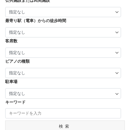
| … 加古川市・川西市 (4)
公共施設または民間施設
市・京丹後市 (6)
| … 羽曳野市・柏原市・富田林市・泉大津市・
| … 大和郡山市・香芝市・天理市・桜井市 (7)
| … 福知山市・城陽市・京田辺市・木津川市 (9)
河内長野市 (3)
| … 葛城市・平群町・王寺町・大和高田市 (6)
| … 長岡京市・亀岡市・舞鶴市 (4)
最寄り駅（電車）からの徒歩時間
| … 御所市・五條市・宇陀市 (3)
客席数
ピアノの種類
駐車場
キーワード
検索