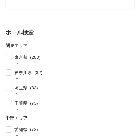
ホール検索
関東エリア
東京都 (258)
| … 新宿区・渋谷区 (39)
神奈川県 (82)
| … 千代田区・中央区・港区 (30)
| … 横浜市 (44)
| … 川崎市 (23)
埼玉県 (83)
| … 品川区・大田区 (10)
| … 鎌倉市・逗子・横須賀市・藤沢市 (4)
| … 春日部市・富士見市・ふじみ野市 (4)
| … 目黒区・世田谷区 (21)
千葉県 (73)
| … 相模原市・茅ヶ崎市・平塚市 (5)
| … 狭山市・久喜市・深谷市・鴻巣市 (6)
| … 豊島区・文京区 (10)
| … 千葉市・船橋市・松戸市 (21)
| … 厚木市・小田原市・町田市・大和市・海老
中部エリア
| … 加須市・熊谷市・坂戸市・羽生市 (6)
| … 練馬区・板橋区 (14)
名市 (5)
| … 浦安市・市原市・八千代市・佐倉市 (14)
愛知県 (72)
| … 比企郡・入間郡・入間市・秩父市・秩父
| … 中野区・杉並区 (13)
| … 市川市・柏市・習志野市・流山市 (17)
郡・北葛飾郡・北足立郡 (14)