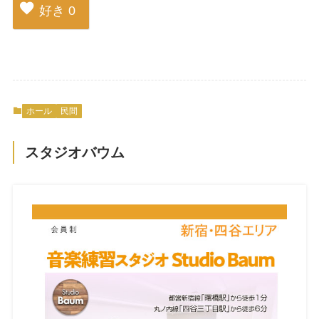
好き
0
ホール
民間
スタジオバウム