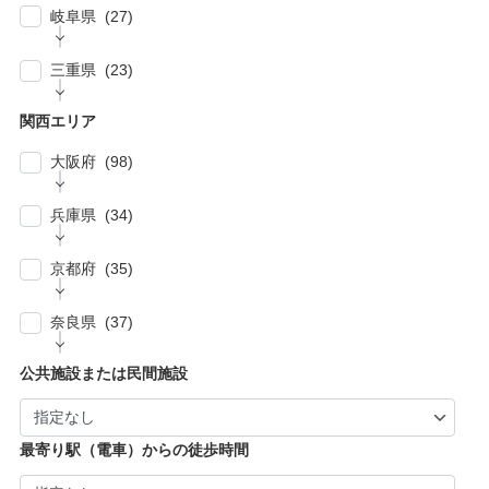
| … 名古屋市 (27)
| … 北区・台東区・足立区・荒川区 (24)
岐阜県 (27)
| … 野田市・成田市・木更津市・茂原市・我孫
| … さいたま市 (15)
| … 春日井市・小牧市・一宮市 (6)
| … 葛飾区・墨田区・江東区・江戸川区 (39)
子市 (19)
| … 岐阜市・大垣市 (10)
| … 川口市・越谷市・川越市 (14)
三重県 (23)
| … 稲沢市/・尾張旭市・瀬戸市・日進市 (10)
| … 八王子市・武蔵野市・三鷹市・日野市・西
| … 四街道市・君津市・袖ケ浦市・鎌ケ谷市 (2)
| … 各務原市・関市・羽島市 (6)
| … 和光市・草加市・戸田市・蕨市 (6)
東京市 (16)
| … 津市・四日市市 (9)
| … 豊明市・東海市・大府市・刈谷市 (7)
関西エリア
| … 多治見市・可児市・土岐市・恵那市・中津
| … 三郷市・所沢市・新座市 (10)
| … 府中市・調布市・狛江市 (13)
| … 鈴鹿市・松阪市・桑名市 (8)
| … 知立市・安城市・豊田市・岡崎市 (12)
川市 (5)
大阪府 (98)
| … 朝霞市・上尾市・志木市 (6)
| … 小金井市・小平市・東村山市・武蔵村山
| … 伊賀市・亀山市・多気郡 (3)
| … 豊川市・豊橋市・半田市・西尾市 (10)
| … 瑞穂市・山県市 (1)
市・東大和市 (9)
| … 大阪市 ・堺市 (61)
兵庫県 (34)
| … 伊勢市・志摩市 (3)
| … 郡上市・高山市・飛騨市 (5)
| … 立川市・国分寺市・国立市・多摩市・町田
| … 東大阪市 ・枚方市・池田市・泉佐野市 (9)
市 (11)
| … 神戸市・芦屋市 (15)
京都府 (35)
| … 豊中市・吹田市 ・高槻市・茨木市 (15)
| … 稲城市・清瀬市・久留米市・東久留米市・
| … 尼崎市・西宮市・宝塚市 (7)
福生市・あきる野市・羽村市 (8)
| … 京都市・宇治市 (16)
| … 八尾市・寝屋川市・岸和田市・守口市 (5)
奈良県 (37)
| … 姫路市・明石市・伊丹市 (8)
| … 向日市・八幡市・綾部市・宮津市・南丹
| … 門真市・松原市・和泉市 ・箕面市 (5)
| … 奈良市・橿原市・生駒市・生駒郡 (21)
| … 加古川市・川西市 (4)
公共施設または民間施設
市・京丹後市 (6)
| … 羽曳野市・柏原市・富田林市・泉大津市・
| … 大和郡山市・香芝市・天理市・桜井市 (7)
| … 福知山市・城陽市・京田辺市・木津川市 (9)
河内長野市 (3)
| … 葛城市・平群町・王寺町・大和高田市 (6)
| … 長岡京市・亀岡市・舞鶴市 (4)
最寄り駅（電車）からの徒歩時間
| … 御所市・五條市・宇陀市 (3)