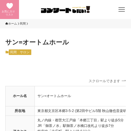
お気に入り
リスト
ホーム
民間
サン=オートムホール
民間
サロン
スクロールできます
ホール名
サン=オートムホール
所在地
東京都文京区本郷3-5-2 (第2田中ビル5階 秋山徹也音楽研究
丸ノ内線・都営大江戸線「本郷三丁目」駅より徒歩5分
JR「御茶ノ水」駅御茶ノ水橋口改札より徒歩7分