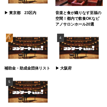
▶︎ 東京都 23区内
音楽と食が織りなす至福の
空間！都内で飲食OKなピ
アノサロンホール20選
補助金・助成金団体リスト
▶︎ 大阪府