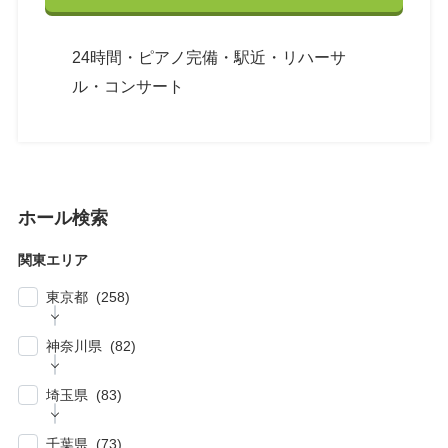
24時間・ピアノ完備・駅近・リハーサ
ル・コンサート
ホール検索
関東エリア
東京都 (258)
| … 新宿区・渋谷区 (39)
神奈川県 (82)
| … 千代田区・中央区・港区 (30)
| … 横浜市 (44)
| … 川崎市 (23)
埼玉県 (83)
| … 品川区・大田区 (10)
| … 鎌倉市・逗子・横須賀市・藤沢市 (4)
| … 春日部市・富士見市・ふじみ野市 (4)
| … 目黒区・世田谷区 (21)
千葉県 (73)