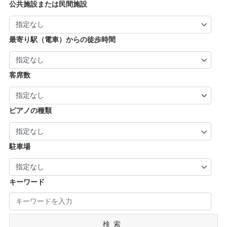
| … 奈良市・橿原市・生駒市・生駒郡 (21)
| … 加古川市・川西市 (4)
公共施設または民間施設
市・京丹後市 (6)
| … 羽曳野市・柏原市・富田林市・泉大津市・
| … 大和郡山市・香芝市・天理市・桜井市 (7)
| … 福知山市・城陽市・京田辺市・木津川市 (9)
河内長野市 (3)
| … 葛城市・平群町・王寺町・大和高田市 (6)
| … 長岡京市・亀岡市・舞鶴市 (4)
最寄り駅（電車）からの徒歩時間
| … 御所市・五條市・宇陀市 (3)
客席数
ピアノの種類
駐車場
キーワード
検索