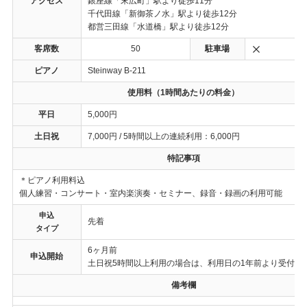
アクセス
銀座線「末広町」駅より徒歩11分
千代田線「新御茶ノ水」駅より徒歩12分
都営三田線「水道橋」駅より徒歩12分
客席数
50
駐車場
ピアノ
Steinway B-211
使用料（1時間あたりの料金）
平日
5,000円
土日祝
7,000円 / 5時間以上の連続利用：6,000円
特記事項
＊ピアノ利用料込
個人練習・コンサート・室内楽演奏・セミナー、録音・録画の利用可能
申込
先着
タイプ
6ヶ月前
申込開始
土日祝5時間以上利用の場合は、利用日の1年前より受付開
備考欄