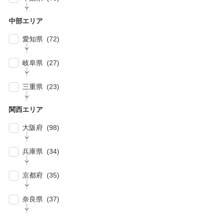
| … 相模原市・茅ヶ崎市・平塚市 (5)
| … 狭山市・久喜市・深谷市・鴻巣市 (6)
| … 豊島区・文京区 (10)
| … 千葉市・船橋市・松戸市 (21)
| … 厚木市・小田原市・町田市・大和市・海老
中部エリア
| … 加須市・熊谷市・坂戸市・羽生市 (6)
| … 練馬区・板橋区 (14)
名市 (5)
| … 浦安市・市原市・八千代市・佐倉市 (14)
愛知県 (72)
| … 比企郡・入間郡・入間市・秩父市・秩父
| … 中野区・杉並区 (13)
| … 市川市・柏市・習志野市・流山市 (17)
郡・北葛飾郡・北足立郡 (14)
| … 名古屋市 (27)
| … 北区・台東区・足立区・荒川区 (24)
岐阜県 (27)
| … 野田市・成田市・木更津市・茂原市・我孫
| … さいたま市 (15)
| … 春日井市・小牧市・一宮市 (6)
| … 葛飾区・墨田区・江東区・江戸川区 (39)
子市 (19)
| … 岐阜市・大垣市 (10)
| … 川口市・越谷市・川越市 (14)
三重県 (23)
| … 稲沢市/・尾張旭市・瀬戸市・日進市 (10)
| … 八王子市・武蔵野市・三鷹市・日野市・西
| … 四街道市・君津市・袖ケ浦市・鎌ケ谷市 (2)
| … 各務原市・関市・羽島市 (6)
| … 和光市・草加市・戸田市・蕨市 (6)
東京市 (16)
| … 津市・四日市市 (9)
| … 豊明市・東海市・大府市・刈谷市 (7)
関西エリア
| … 多治見市・可児市・土岐市・恵那市・中津
| … 三郷市・所沢市・新座市 (10)
| … 府中市・調布市・狛江市 (13)
| … 鈴鹿市・松阪市・桑名市 (8)
| … 知立市・安城市・豊田市・岡崎市 (12)
川市 (5)
大阪府 (98)
| … 朝霞市・上尾市・志木市 (6)
| … 小金井市・小平市・東村山市・武蔵村山
| … 伊賀市・亀山市・多気郡 (3)
| … 豊川市・豊橋市・半田市・西尾市 (10)
| … 瑞穂市・山県市 (1)
市・東大和市 (9)
| … 大阪市 ・堺市 (61)
兵庫県 (34)
| … 伊勢市・志摩市 (3)
| … 郡上市・高山市・飛騨市 (5)
| … 立川市・国分寺市・国立市・多摩市・町田
| … 東大阪市 ・枚方市・池田市・泉佐野市 (9)
市 (11)
| … 神戸市・芦屋市 (15)
京都府 (35)
| … 豊中市・吹田市 ・高槻市・茨木市 (15)
| … 稲城市・清瀬市・久留米市・東久留米市・
| … 尼崎市・西宮市・宝塚市 (7)
福生市・あきる野市・羽村市 (8)
| … 京都市・宇治市 (16)
| … 八尾市・寝屋川市・岸和田市・守口市 (5)
奈良県 (37)
| … 姫路市・明石市・伊丹市 (8)
| … 向日市・八幡市・綾部市・宮津市・南丹
| … 門真市・松原市・和泉市 ・箕面市 (5)