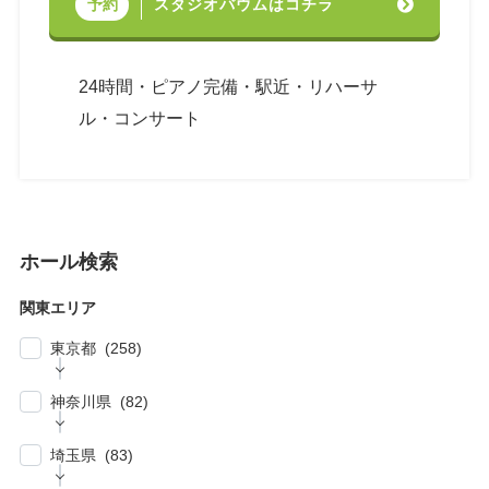
スタジオバウムはコチラ
予約
24時間・ピアノ完備・駅近・リハーサ
ル・コンサート
ホール検索
関東エリア
東京都 (258)
| … 新宿区・渋谷区 (39)
神奈川県 (82)
| … 千代田区・中央区・港区 (30)
| … 横浜市 (44)
| … 川崎市 (23)
埼玉県 (83)
| … 品川区・大田区 (10)
| … 鎌倉市・逗子・横須賀市・藤沢市 (4)