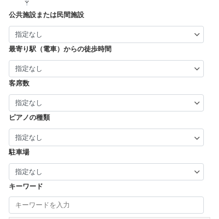
| … 向日市・八幡市・綾部市・宮津市・南丹
| … 門真市・松原市・和泉市 ・箕面市 (5)
| … 奈良市・橿原市・生駒市・生駒郡 (21)
| … 加古川市・川西市 (4)
公共施設または民間施設
市・京丹後市 (6)
| … 羽曳野市・柏原市・富田林市・泉大津市・
| … 大和郡山市・香芝市・天理市・桜井市 (7)
| … 福知山市・城陽市・京田辺市・木津川市 (9)
河内長野市 (3)
| … 葛城市・平群町・王寺町・大和高田市 (6)
| … 長岡京市・亀岡市・舞鶴市 (4)
最寄り駅（電車）からの徒歩時間
| … 御所市・五條市・宇陀市 (3)
客席数
ピアノの種類
駐車場
キーワード