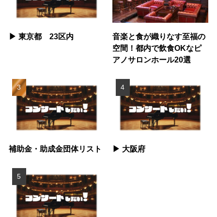
▶︎ 東京都 23区内
音楽と食が織りなす至福の
空間！都内で飲食OKなピ
アノサロンホール20選
補助金・助成金団体リスト
▶︎ 大阪府