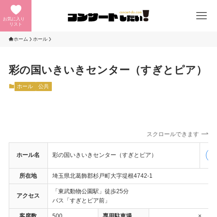
お気に入り
リスト
ホーム
ホール
彩の国いきいきセンター（すぎとピア）
ホール
公共
スクロールできます
ホール名
彩の国いきいきセンター（すぎとピア）
公
所在地
埼玉県北葛飾郡杉戸町大字堤根4742-1
「東武動物公園駅」徒歩25分
アクセス
バス「すぎとピア前」
客席数
500
専用駐車場
×