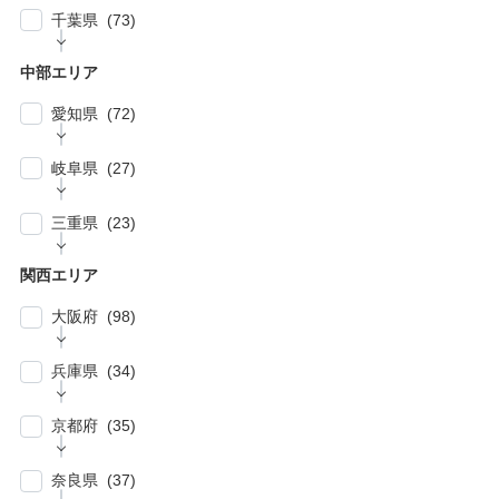
| … 春日部市・富士見市・ふじみ野市 (4)
| … 目黒区・世田谷区 (21)
千葉県 (73)
| … 相模原市・茅ヶ崎市・平塚市 (5)
| … 狭山市・久喜市・深谷市・鴻巣市 (6)
| … 豊島区・文京区 (10)
| … 千葉市・船橋市・松戸市 (21)
| … 厚木市・小田原市・町田市・大和市・海老
中部エリア
| … 加須市・熊谷市・坂戸市・羽生市 (6)
| … 練馬区・板橋区 (14)
名市 (5)
| … 浦安市・市原市・八千代市・佐倉市 (14)
愛知県 (72)
| … 比企郡・入間郡・入間市・秩父市・秩父
| … 中野区・杉並区 (13)
| … 市川市・柏市・習志野市・流山市 (17)
郡・北葛飾郡・北足立郡 (14)
| … 名古屋市 (27)
| … 北区・台東区・足立区・荒川区 (24)
岐阜県 (27)
| … 野田市・成田市・木更津市・茂原市・我孫
| … さいたま市 (15)
| … 春日井市・小牧市・一宮市 (6)
| … 葛飾区・墨田区・江東区・江戸川区 (39)
子市 (19)
| … 岐阜市・大垣市 (10)
| … 川口市・越谷市・川越市 (14)
三重県 (23)
| … 稲沢市/・尾張旭市・瀬戸市・日進市 (10)
| … 八王子市・武蔵野市・三鷹市・日野市・西
| … 四街道市・君津市・袖ケ浦市・鎌ケ谷市 (2)
| … 各務原市・関市・羽島市 (6)
| … 和光市・草加市・戸田市・蕨市 (6)
東京市 (16)
| … 津市・四日市市 (9)
| … 豊明市・東海市・大府市・刈谷市 (7)
関西エリア
| … 多治見市・可児市・土岐市・恵那市・中津
| … 三郷市・所沢市・新座市 (10)
| … 府中市・調布市・狛江市 (13)
| … 鈴鹿市・松阪市・桑名市 (8)
| … 知立市・安城市・豊田市・岡崎市 (12)
川市 (5)
大阪府 (98)
| … 朝霞市・上尾市・志木市 (6)
| … 小金井市・小平市・東村山市・武蔵村山
| … 伊賀市・亀山市・多気郡 (3)
| … 豊川市・豊橋市・半田市・西尾市 (10)
| … 瑞穂市・山県市 (1)
市・東大和市 (9)
| … 大阪市 ・堺市 (61)
兵庫県 (34)
| … 伊勢市・志摩市 (3)
| … 郡上市・高山市・飛騨市 (5)
| … 立川市・国分寺市・国立市・多摩市・町田
| … 東大阪市 ・枚方市・池田市・泉佐野市 (9)
市 (11)
| … 神戸市・芦屋市 (15)
京都府 (35)
| … 豊中市・吹田市 ・高槻市・茨木市 (15)
| … 稲城市・清瀬市・久留米市・東久留米市・
| … 尼崎市・西宮市・宝塚市 (7)
福生市・あきる野市・羽村市 (8)
| … 京都市・宇治市 (16)
| … 八尾市・寝屋川市・岸和田市・守口市 (5)
奈良県 (37)
| … 姫路市・明石市・伊丹市 (8)