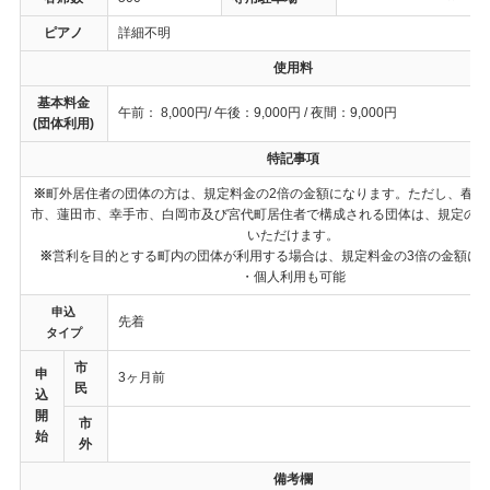
ピアノ
詳細不明
使用料
基本料金
午前： 8,000円/ 午後：9,000円 / 夜間：9,000円
(団体利用)
特記事項
※
町外居住者の団体の方は、規定料金の2倍の金額になります。ただし、春日
市、蓮田市、幸手市、白岡市及び宮代町居住者で構成される団体は、規定の料
いただけます。
※
営利を目的とする町内の団体が利用する場合は、規定料金の3倍の金額に
・個人利用も可能
申込
先着
タイプ
市
申
3ヶ月前
民
込
開
市
始
外
備考欄