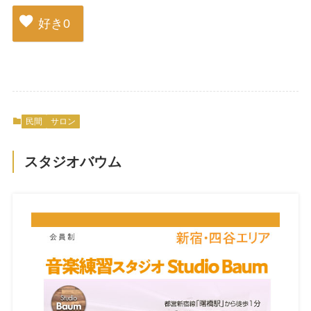
好き
0
民間
サロン
スタジオバウム