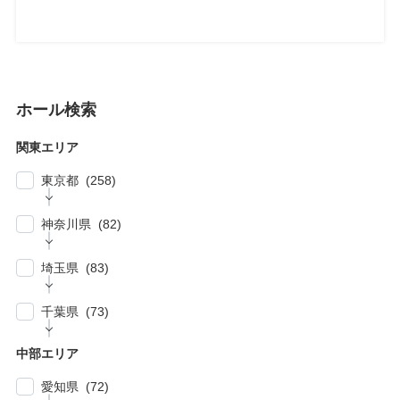
ホール検索
関東エリア
東京都 (258)
| … 新宿区・渋谷区 (39)
神奈川県 (82)
| … 千代田区・中央区・港区 (30)
| … 横浜市 (44)
| … 川崎市 (23)
埼玉県 (83)
| … 品川区・大田区 (10)
| … 鎌倉市・逗子・横須賀市・藤沢市 (4)
| … 春日部市・富士見市・ふじみ野市 (4)
| … 目黒区・世田谷区 (21)
千葉県 (73)
| … 相模原市・茅ヶ崎市・平塚市 (5)
| … 狭山市・久喜市・深谷市・鴻巣市 (6)
| … 豊島区・文京区 (10)
| … 千葉市・船橋市・松戸市 (21)
| … 厚木市・小田原市・町田市・大和市・海老
中部エリア
| … 加須市・熊谷市・坂戸市・羽生市 (6)
| … 練馬区・板橋区 (14)
名市 (5)
| … 浦安市・市原市・八千代市・佐倉市 (14)
愛知県 (72)
| … 比企郡・入間郡・入間市・秩父市・秩父
| … 中野区・杉並区 (13)