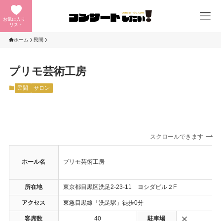
お気に入り
リスト
ホーム
民間
プリモ芸術工房
民間
サロン
スクロールできます
ホール名
プリモ芸術工房
所在地
東京都目黒区洗足2-23-11 ヨシダビル２F
アクセス
東急目黒線「洗足駅」徒歩0分
客席数
40
駐車場