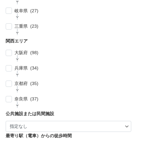
| … 市川市・柏市・習志野市・流山市 (17)
郡・北葛飾郡・北足立郡 (14)
| … 名古屋市 (27)
| … 北区・台東区・足立区・荒川区 (24)
岐阜県 (27)
| … 野田市・成田市・木更津市・茂原市・我孫
| … さいたま市 (15)
| … 春日井市・小牧市・一宮市 (6)
| … 葛飾区・墨田区・江東区・江戸川区 (39)
子市 (19)
| … 岐阜市・大垣市 (10)
| … 川口市・越谷市・川越市 (14)
三重県 (23)
| … 稲沢市/・尾張旭市・瀬戸市・日進市 (10)
| … 八王子市・武蔵野市・三鷹市・日野市・西
| … 四街道市・君津市・袖ケ浦市・鎌ケ谷市 (2)
| … 各務原市・関市・羽島市 (6)
| … 和光市・草加市・戸田市・蕨市 (6)
東京市 (16)
| … 津市・四日市市 (9)
| … 豊明市・東海市・大府市・刈谷市 (7)
関西エリア
| … 多治見市・可児市・土岐市・恵那市・中津
| … 三郷市・所沢市・新座市 (10)
| … 府中市・調布市・狛江市 (13)
| … 鈴鹿市・松阪市・桑名市 (8)
| … 知立市・安城市・豊田市・岡崎市 (12)
川市 (5)
大阪府 (98)
| … 朝霞市・上尾市・志木市 (6)
| … 小金井市・小平市・東村山市・武蔵村山
| … 伊賀市・亀山市・多気郡 (3)
| … 豊川市・豊橋市・半田市・西尾市 (10)
| … 瑞穂市・山県市 (1)
市・東大和市 (9)
| … 大阪市 ・堺市 (61)
兵庫県 (34)
| … 伊勢市・志摩市 (3)
| … 郡上市・高山市・飛騨市 (5)
| … 立川市・国分寺市・国立市・多摩市・町田
| … 東大阪市 ・枚方市・池田市・泉佐野市 (9)
市 (11)
| … 神戸市・芦屋市 (15)
京都府 (35)
| … 豊中市・吹田市 ・高槻市・茨木市 (15)
| … 稲城市・清瀬市・久留米市・東久留米市・
| … 尼崎市・西宮市・宝塚市 (7)
福生市・あきる野市・羽村市 (8)
| … 京都市・宇治市 (16)
| … 八尾市・寝屋川市・岸和田市・守口市 (5)
奈良県 (37)
| … 姫路市・明石市・伊丹市 (8)
| … 向日市・八幡市・綾部市・宮津市・南丹
| … 門真市・松原市・和泉市 ・箕面市 (5)
| … 奈良市・橿原市・生駒市・生駒郡 (21)
| … 加古川市・川西市 (4)
公共施設または民間施設
市・京丹後市 (6)
| … 羽曳野市・柏原市・富田林市・泉大津市・
| … 大和郡山市・香芝市・天理市・桜井市 (7)
| … 福知山市・城陽市・京田辺市・木津川市 (9)
河内長野市 (3)
| … 葛城市・平群町・王寺町・大和高田市 (6)
| … 長岡京市・亀岡市・舞鶴市 (4)
最寄り駅（電車）からの徒歩時間