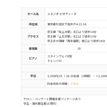
ホール名
スタジオ ピオティータ
所在地
東京都杉並区下高井戸4-22-34
京王線「桜上水駅」北口より徒歩14分
アクセス
京王線「上北沢駅」北口より徒歩13分
京王井の頭線「西永福駅」南口より徒歩16分
客席数
30
スタインウェイB型
ピアノ
チェンバロ
平日
3,300円/1h（ 26-30名様（1時間）：＋2,20
料金体系の詳細：
こちら
サロン・コンサート開催支援パッケージあり
学生・海外居住者は3割引