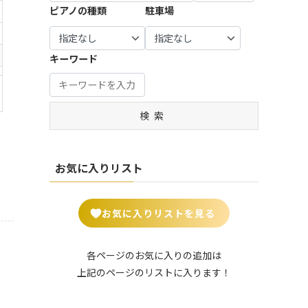
宝塚
谷市 (7)
市・羽
生駒
市・八
| … 瑞穂
0)
ピアノの種類
駐車場
市・習
摩市 (3)
市・町
市 (7)
| … 豊中
生市 (6)
市・生
幡市・
市・山
| … 知立
志野
田市・
| … 練馬
市・吹
駒郡 (2
綾部
県市 (1)
| … 姫路
市・安
市・流
| … 比企
大和
区・板
田市 ・
1)
市・宮
市・明
城市・
山市 (1
郡・入
市・海
| … 郡上
橋区 (1
高槻
キーワード
津市・
石市・
豊田
7)
間郡・
| … 大和
老名
市・高
4)
市・茨
南丹
伊丹
市・岡
入間
郡山
市 (5)
山市・
木市 (1
| … 野田
市・京
| … 中野
市 (8)
崎市 (1
市・秩
市・香
飛騨
5)
市・成
丹後
区・杉
2)
父市・
芝市・
市 (5)
| … 加古
田市・
検索
市 (6)
並区 (1
| … 八尾
秩父
天理
川市・
| … 豊川
木更津
3)
市・寝
郡・北
市・桜
| … 福知
川西
市・豊
市・茂
屋川
葛飾
井市 (7)
山市・
| … 北
市 (4)
橋市・
原市・
市・岸
郡・北
城陽
区・台
半田
お気に入りリスト
我孫子
| … 葛城
和田
足立
市・京
東区・
市・西
市 (19)
市・平
市・守
郡 (14)
田辺
足立
尾市 (1
群町・
口市 (5)
| … 四街
市・木
区・荒
0)
| … さい
王寺
お気に入りリストを見る
道市・
津川
川区 (2
| … 門真
たま
町・大
君津
市 (9)
4)
市・松
市 (15)
和高田
市・袖
原市・
市 (6)
| … 長岡
| … 葛飾
各ページのお気に入りの追加は
ケ浦
| … 川口
和泉市
京市・
区・墨
上記のページのリストに入ります！
市・鎌
市・越
| … 御所
・箕面
亀岡
田区・
ケ谷
谷市・
市・五
市 (5)
市・舞
江東
市 (2)
川越
條市・