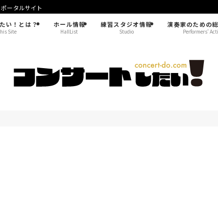
！ポータルサイト
たい！とは？
ホール情報
練習スタジオ情報
演奏家のための
his Site
HallList
Studio
Performers’ Act