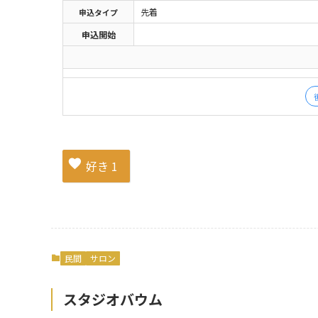
先着
申込
タイプ
申込開始
好き
1
民間
サロン
スタジオバウム