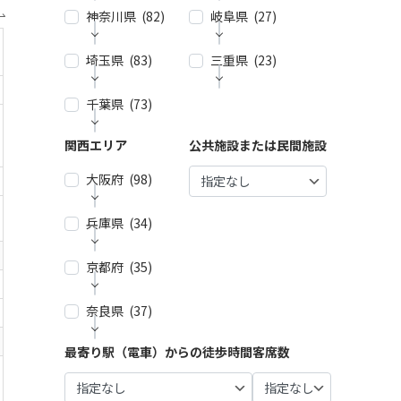
神奈川県 (82)
| … 新宿
岐阜県 (27)
| … 名古
区・渋
屋市 (2
谷区 (3
7)
埼玉県 (83)
| … 横浜
三重県 (23)
| … 岐阜
9)
市 (44)
市・大
| … 春日
垣市 (1
| … 千代
井市・
千葉県 (73)
| … 春日
| … 津
| … 川崎
0)
田区・
小牧
部市・
市・四
市 (23)
中央
市・一
富士見
日市
| … 各務
関西エリア
公共施設または民間施設
| … 千葉
| … 鎌倉
区・港
宮市 (6)
市・ふ
市 (9)
原市・
市・船
市・逗
区 (30)
じみ野
関市・
| … 稲沢
大阪府 (98)
橋市・
| … 鈴鹿
子・横
市 (4)
羽島
| … 品川
市/・尾
松戸
市・松
須賀
市 (6)
区・大
張旭
市 (21)
| … 狭山
阪市・
市・藤
兵庫県 (34)
| … 大阪
田区 (1
市・瀬
市・久
桑名
沢市 (4)
| … 多治
市 ・堺
| … 浦安
0)
戸市・
喜市・
市 (8)
見市・
市 (61)
市・市
| … 相模
京都府 (35)
| … 神戸
日進
深谷
可児
| … 目黒
原市・
| … 伊賀
原市・
市・芦
市 (10)
| … 東大
市・鴻
市・土
区・世
八千代
市・亀
茅ヶ崎
屋市 (1
阪市 ・
巣市 (6)
奈良県 (37)
| … 京都
岐市・
田谷
| … 豊明
市・佐
山市・
市・平
5)
枚方
市・宇
恵那
区 (21)
市・東
倉市 (1
| … 加須
多気
塚市 (5)
市・池
治市 (1
市・中
| … 尼崎
海市・
最寄り駅（電車）からの徒歩時間
客席数
4)
市・熊
| … 奈良
郡 (3)
| … 豊島
田市・
| … 厚木
6)
津川
市・西
大府
谷市・
市・橿
区・文
泉佐野
| … 市川
| … 伊勢
市・小
市 (5)
宮市・
市・刈
坂戸
原市・
| … 向日
京区 (1
市 (9)
市・柏
市・志
田原