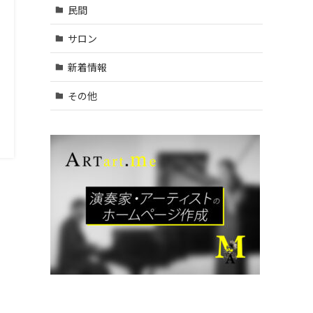
村山
民間
市・武
蔵村山
サロン
市・東
大和
新着情報
市 (9)
| … 立川
その他
市・国
分寺
市・国
立市・
多摩
市・町
田市 (1
1)
| … 稲城
市・清
瀬市・
久留米
市・東
久留米
市・福