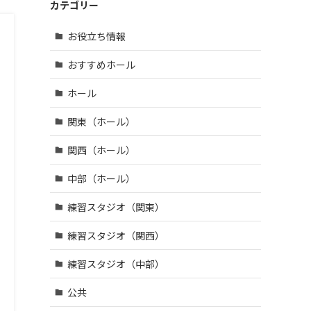
鶴市 (4)
区・江
| … 羽曳
カテゴリー
市 (14)
宇陀
戸川
野市・
市 (3)
| … 和光
区 (39)
柏原
お役立ち情報
市・草
市・富
| … 八王
加市・
田林
子市・
おすすめホール
戸田
市・泉
武蔵野
市・蕨
大津
市・三
ホール
市 (6)
市・河
鷹市・
内長野
| … 三郷
日野
関東（ホール）
市 (3)
市・所
市・西
沢市・
東京
関西（ホール）
新座
市 (16)
市 (10)
中部（ホール）
| … 府中
| … 朝霞
市・調
練習スタジオ（関東）
市・上
布市・
尾市・
狛江
練習スタジオ（関西）
志木
市 (13)
市 (6)
| … 小金
練習スタジオ（中部）
井市・
小平
公共
市・東