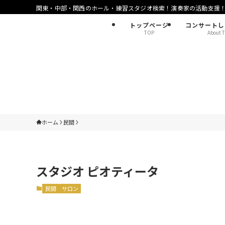
関東・中部・関西のホール・練習スタジオ検索！演奏家の活動支援
トップページ
コンサートし
TOP
About T
ホーム
民間
スタジオ ピオティータ
民間
サロン