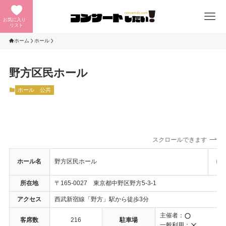
お気に入り
リスト
ホーム
ホール
野方区民ホール
ホール
公共
スクロールできます
ホール名
野方区民ホール
所在地
〒165-0027 東京都中野区野方5-3-1
アクセス
西武新宿線「野方」駅から徒歩3分
主催者：
客席数
216
駐車場
一般利用：