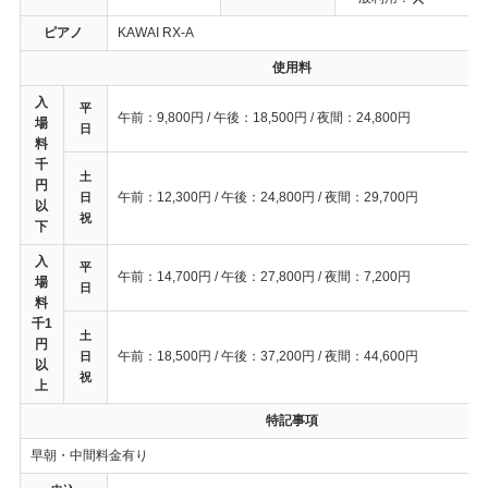
ピアノ
KAWAI RX-A
使用料
入
平
午前：9,800円 / 午後：18,500円 / 夜間：24,800円
場
日
料
千
土
円
午前：12,300円 / 午後：24,800円 / 夜間：29,700円
日
以
祝
下
入
平
午前：14,700円 / 午後：27,800円 / 夜間：7,200円
場
日
料
千1
土
円
午前：18,500円 / 午後：37,200円 / 夜間：44,600円
日
以
祝
上
特記事項
早朝・中間料金有り