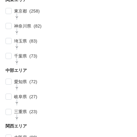
東京都 (258)
| … 新宿区・渋谷区 (39)
神奈川県 (82)
| … 千代田区・中央区・港区 (30)
| … 横浜市 (44)
| … 川崎市 (23)
埼玉県 (83)
| … 品川区・大田区 (10)
| … 鎌倉市・逗子・横須賀市・藤沢市 (4)
| … 春日部市・富士見市・ふじみ野市 (4)
| … 目黒区・世田谷区 (21)
千葉県 (73)
| … 相模原市・茅ヶ崎市・平塚市 (5)
| … 狭山市・久喜市・深谷市・鴻巣市 (6)
| … 豊島区・文京区 (10)
| … 千葉市・船橋市・松戸市 (21)
| … 厚木市・小田原市・町田市・大和市・海老
中部エリア
| … 加須市・熊谷市・坂戸市・羽生市 (6)
| … 練馬区・板橋区 (14)
名市 (5)
| … 浦安市・市原市・八千代市・佐倉市 (14)
愛知県 (72)
| … 比企郡・入間郡・入間市・秩父市・秩父
| … 中野区・杉並区 (13)
| … 市川市・柏市・習志野市・流山市 (17)
郡・北葛飾郡・北足立郡 (14)
| … 名古屋市 (27)
| … 北区・台東区・足立区・荒川区 (24)
岐阜県 (27)
| … 野田市・成田市・木更津市・茂原市・我孫
| … さいたま市 (15)
| … 春日井市・小牧市・一宮市 (6)
| … 葛飾区・墨田区・江東区・江戸川区 (39)
子市 (19)
| … 岐阜市・大垣市 (10)
| … 川口市・越谷市・川越市 (14)
三重県 (23)
| … 稲沢市/・尾張旭市・瀬戸市・日進市 (10)
| … 八王子市・武蔵野市・三鷹市・日野市・西
| … 四街道市・君津市・袖ケ浦市・鎌ケ谷市 (2)
| … 各務原市・関市・羽島市 (6)
| … 和光市・草加市・戸田市・蕨市 (6)
東京市 (16)
| … 津市・四日市市 (9)
| … 豊明市・東海市・大府市・刈谷市 (7)
関西エリア
| … 多治見市・可児市・土岐市・恵那市・中津
| … 三郷市・所沢市・新座市 (10)
| … 府中市・調布市・狛江市 (13)
| … 鈴鹿市・松阪市・桑名市 (8)
| … 知立市・安城市・豊田市・岡崎市 (12)
川市 (5)