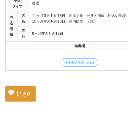
申込
抽選
タイプ
11ヶ月前の月の18日（区民文化・公共的団体、区内の学校、
区
申
10ヶ月前の月の18日（区内団体、区民）
民
込
開
区
9ヶ月前の月の18日
始
外
備考欄
後援申込申請の詳細
好き
0