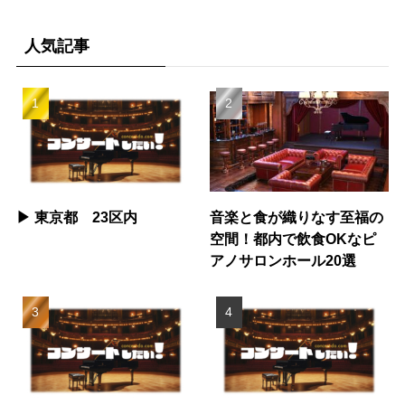
人気記事
▶︎ 東京都 23区内
音楽と食が織りなす至福の
空間！都内で飲食OKなピ
アノサロンホール20選