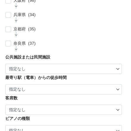
大阪府 (98)
| … 朝霞市・上尾市・志木市 (6)
| … 小金井市・小平市・東村山市・武蔵村山
| … 伊賀市・亀山市・多気郡 (3)
| … 豊川市・豊橋市・半田市・西尾市 (10)
| … 瑞穂市・山県市 (1)
市・東大和市 (9)
| … 大阪市 ・堺市 (61)
兵庫県 (34)
| … 伊勢市・志摩市 (3)
| … 郡上市・高山市・飛騨市 (5)
| … 立川市・国分寺市・国立市・多摩市・町田
| … 東大阪市 ・枚方市・池田市・泉佐野市 (9)
市 (11)
| … 神戸市・芦屋市 (15)
京都府 (35)
| … 豊中市・吹田市 ・高槻市・茨木市 (15)
| … 稲城市・清瀬市・久留米市・東久留米市・
| … 尼崎市・西宮市・宝塚市 (7)
福生市・あきる野市・羽村市 (8)
| … 京都市・宇治市 (16)
| … 八尾市・寝屋川市・岸和田市・守口市 (5)
奈良県 (37)
| … 姫路市・明石市・伊丹市 (8)
| … 向日市・八幡市・綾部市・宮津市・南丹
| … 門真市・松原市・和泉市 ・箕面市 (5)
| … 奈良市・橿原市・生駒市・生駒郡 (21)
| … 加古川市・川西市 (4)
公共施設または民間施設
市・京丹後市 (6)
| … 羽曳野市・柏原市・富田林市・泉大津市・
| … 大和郡山市・香芝市・天理市・桜井市 (7)
| … 福知山市・城陽市・京田辺市・木津川市 (9)
河内長野市 (3)
| … 葛城市・平群町・王寺町・大和高田市 (6)
| … 長岡京市・亀岡市・舞鶴市 (4)
最寄り駅（電車）からの徒歩時間
| … 御所市・五條市・宇陀市 (3)
客席数
ピアノの種類