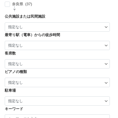
福生市・あきる野市・羽村市 (8)
| … 京都市・宇治市 (16)
| … 八尾市・寝屋川市・岸和田市・守口市 (5)
奈良県 (37)
| … 姫路市・明石市・伊丹市 (8)
| … 向日市・八幡市・綾部市・宮津市・南丹
| … 門真市・松原市・和泉市 ・箕面市 (5)
| … 奈良市・橿原市・生駒市・生駒郡 (21)
| … 加古川市・川西市 (4)
公共施設または民間施設
市・京丹後市 (6)
| … 羽曳野市・柏原市・富田林市・泉大津市・
| … 大和郡山市・香芝市・天理市・桜井市 (7)
| … 福知山市・城陽市・京田辺市・木津川市 (9)
河内長野市 (3)
| … 葛城市・平群町・王寺町・大和高田市 (6)
| … 長岡京市・亀岡市・舞鶴市 (4)
最寄り駅（電車）からの徒歩時間
| … 御所市・五條市・宇陀市 (3)
客席数
ピアノの種類
駐車場
キーワード