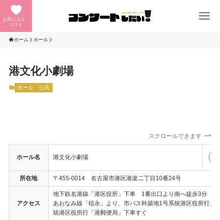
お気に入り
リスト
ホーム
ホール
港文化小劇場
ホール
公共
スクロールできます
ホール名
港文化小劇場
公
所在地
〒455-0014 名古屋市港区港楽二丁目10番24号
地下鉄名港線「港区役所」下車 1番出口より南へ徒歩3分
アクセス
あおなみ線「稲永」より、市バス幹築地1号系統港区役所行、高
統港区役所行「港郵便局」下車すぐ