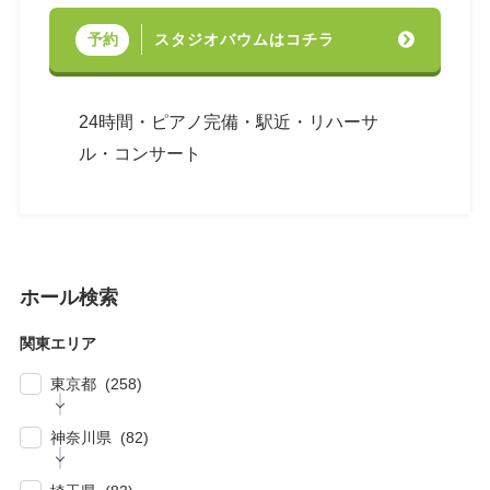
スタジオバウムはコチラ
予約
24時間・ピアノ完備・駅近・リハーサ
ル・コンサート
ホール検索
関東エリア
東京都 (258)
| … 新宿区・渋谷区 (39)
神奈川県 (82)
| … 千代田区・中央区・港区 (30)
| … 横浜市 (44)
| … 川崎市 (23)