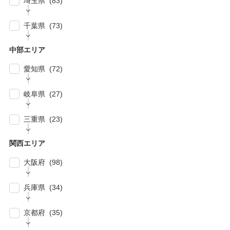
埼玉県 (83)
| … 品川区・大田区 (10)
| … 鎌倉市・逗子・横須賀市・藤沢市 (4)
| … 春日部市・富士見市・ふじみ野市 (4)
| … 目黒区・世田谷区 (21)
千葉県 (73)
| … 相模原市・茅ヶ崎市・平塚市 (5)
| … 狭山市・久喜市・深谷市・鴻巣市 (6)
| … 豊島区・文京区 (10)
| … 千葉市・船橋市・松戸市 (21)
| … 厚木市・小田原市・町田市・大和市・海老
中部エリア
| … 加須市・熊谷市・坂戸市・羽生市 (6)
| … 練馬区・板橋区 (14)
名市 (5)
| … 浦安市・市原市・八千代市・佐倉市 (14)
愛知県 (72)
| … 比企郡・入間郡・入間市・秩父市・秩父
| … 中野区・杉並区 (13)
| … 市川市・柏市・習志野市・流山市 (17)
郡・北葛飾郡・北足立郡 (14)
| … 名古屋市 (27)
| … 北区・台東区・足立区・荒川区 (24)
岐阜県 (27)
| … 野田市・成田市・木更津市・茂原市・我孫
| … さいたま市 (15)
| … 春日井市・小牧市・一宮市 (6)
| … 葛飾区・墨田区・江東区・江戸川区 (39)
子市 (19)
| … 岐阜市・大垣市 (10)
| … 川口市・越谷市・川越市 (14)
三重県 (23)
| … 稲沢市/・尾張旭市・瀬戸市・日進市 (10)
| … 八王子市・武蔵野市・三鷹市・日野市・西
| … 四街道市・君津市・袖ケ浦市・鎌ケ谷市 (2)
| … 各務原市・関市・羽島市 (6)
| … 和光市・草加市・戸田市・蕨市 (6)
東京市 (16)
| … 津市・四日市市 (9)
| … 豊明市・東海市・大府市・刈谷市 (7)
関西エリア
| … 多治見市・可児市・土岐市・恵那市・中津
| … 三郷市・所沢市・新座市 (10)
| … 府中市・調布市・狛江市 (13)
| … 鈴鹿市・松阪市・桑名市 (8)
| … 知立市・安城市・豊田市・岡崎市 (12)
川市 (5)
大阪府 (98)
| … 朝霞市・上尾市・志木市 (6)
| … 小金井市・小平市・東村山市・武蔵村山
| … 伊賀市・亀山市・多気郡 (3)
| … 豊川市・豊橋市・半田市・西尾市 (10)
| … 瑞穂市・山県市 (1)
市・東大和市 (9)
| … 大阪市 ・堺市 (61)
兵庫県 (34)
| … 伊勢市・志摩市 (3)
| … 郡上市・高山市・飛騨市 (5)
| … 立川市・国分寺市・国立市・多摩市・町田
| … 東大阪市 ・枚方市・池田市・泉佐野市 (9)
市 (11)
| … 神戸市・芦屋市 (15)
京都府 (35)
| … 豊中市・吹田市 ・高槻市・茨木市 (15)
| … 稲城市・清瀬市・久留米市・東久留米市・
| … 尼崎市・西宮市・宝塚市 (7)