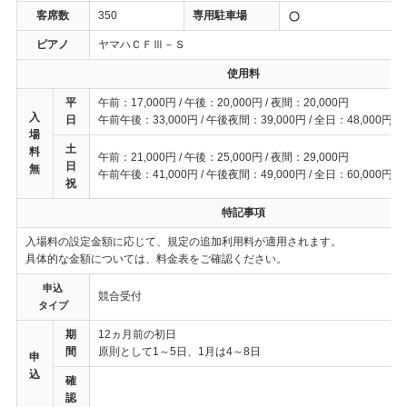
客席数
350
専用駐車場
ピアノ
ヤマハＣＦⅢ－Ｓ
使用料
平
午前：17,000円 / 午後：20,000円 / 夜間：20,000円
入
日
午前午後：33,000円 / 午後夜間：39,000円 / 全日：48,000円
場
土
料
午前：21,000円 / 午後：25,000円 / 夜間：29,000円
日
無
午前午後：41,000円 / 午後夜間：49,000円 / 全日：60,000円
祝
特記事項
入場料の設定金額に応じて、規定の追加利用料が適用されます。
具体的な金額については、料金表をご確認ください。
申込
競合受付
タイプ
期
12ヵ月前の初日
間
原則として1～5日、1月は4～8日
申
込
確
認