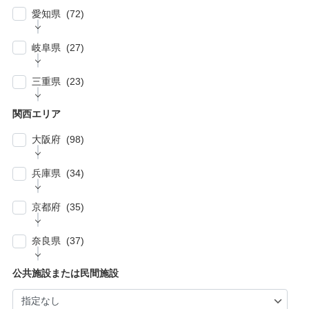
名市 (5)
| … 浦安市・市原市・八千代市・佐倉市 (14)
愛知県 (72)
| … 比企郡・入間郡・入間市・秩父市・秩父
| … 中野区・杉並区 (13)
| … 市川市・柏市・習志野市・流山市 (17)
郡・北葛飾郡・北足立郡 (14)
| … 名古屋市 (27)
| … 北区・台東区・足立区・荒川区 (24)
岐阜県 (27)
| … 野田市・成田市・木更津市・茂原市・我孫
| … さいたま市 (15)
| … 春日井市・小牧市・一宮市 (6)
| … 葛飾区・墨田区・江東区・江戸川区 (39)
子市 (19)
| … 岐阜市・大垣市 (10)
| … 川口市・越谷市・川越市 (14)
三重県 (23)
| … 稲沢市/・尾張旭市・瀬戸市・日進市 (10)
| … 八王子市・武蔵野市・三鷹市・日野市・西
| … 四街道市・君津市・袖ケ浦市・鎌ケ谷市 (2)
| … 各務原市・関市・羽島市 (6)
| … 和光市・草加市・戸田市・蕨市 (6)
東京市 (16)
| … 津市・四日市市 (9)
| … 豊明市・東海市・大府市・刈谷市 (7)
関西エリア
| … 多治見市・可児市・土岐市・恵那市・中津
| … 三郷市・所沢市・新座市 (10)
| … 府中市・調布市・狛江市 (13)
| … 鈴鹿市・松阪市・桑名市 (8)
| … 知立市・安城市・豊田市・岡崎市 (12)
川市 (5)
大阪府 (98)
| … 朝霞市・上尾市・志木市 (6)
| … 小金井市・小平市・東村山市・武蔵村山
| … 伊賀市・亀山市・多気郡 (3)
| … 豊川市・豊橋市・半田市・西尾市 (10)
| … 瑞穂市・山県市 (1)
市・東大和市 (9)
| … 大阪市 ・堺市 (61)
兵庫県 (34)
| … 伊勢市・志摩市 (3)
| … 郡上市・高山市・飛騨市 (5)
| … 立川市・国分寺市・国立市・多摩市・町田
| … 東大阪市 ・枚方市・池田市・泉佐野市 (9)
市 (11)
| … 神戸市・芦屋市 (15)
京都府 (35)
| … 豊中市・吹田市 ・高槻市・茨木市 (15)
| … 稲城市・清瀬市・久留米市・東久留米市・
| … 尼崎市・西宮市・宝塚市 (7)
福生市・あきる野市・羽村市 (8)
| … 京都市・宇治市 (16)
| … 八尾市・寝屋川市・岸和田市・守口市 (5)
奈良県 (37)
| … 姫路市・明石市・伊丹市 (8)
| … 向日市・八幡市・綾部市・宮津市・南丹
| … 門真市・松原市・和泉市 ・箕面市 (5)
| … 奈良市・橿原市・生駒市・生駒郡 (21)
| … 加古川市・川西市 (4)
公共施設または民間施設
市・京丹後市 (6)
| … 羽曳野市・柏原市・富田林市・泉大津市・
| … 大和郡山市・香芝市・天理市・桜井市 (7)
| … 福知山市・城陽市・京田辺市・木津川市 (9)
河内長野市 (3)