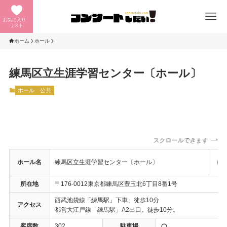
お気に入り
リスト
ホーム
ホール
練馬区立生涯学習センター〔ホール〕
ホール
公共
スクロールできます
ホール名
練馬区立生涯学習センター〔ホール〕
所在地
〒176-0012東京都練馬区豊玉北6丁目8番1号
西武池袋線「練馬駅」下車、徒歩10分
アクセス
都営大江戸線「練馬駅」A2出口。徒歩10分。
客席数
302
駐車場