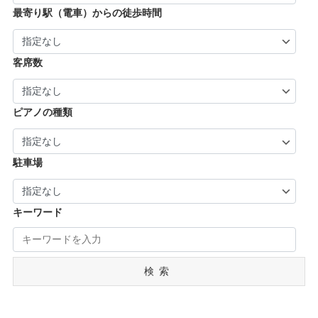
| … 葛城市・平群町・王寺町・大和高田市 (6)
| … 長岡京市・亀岡市・舞鶴市 (4)
最寄り駅（電車）からの徒歩時間
| … 御所市・五條市・宇陀市 (3)
客席数
ピアノの種類
駐車場
キーワード
検索