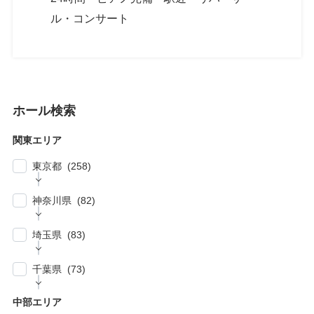
ル・コンサート
ホール検索
関東エリア
東京都 (258)
| … 新宿区・渋谷区 (39)
神奈川県 (82)
| … 千代田区・中央区・港区 (30)
| … 横浜市 (44)
| … 川崎市 (23)
埼玉県 (83)
| … 品川区・大田区 (10)
| … 鎌倉市・逗子・横須賀市・藤沢市 (4)
| … 春日部市・富士見市・ふじみ野市 (4)
| … 目黒区・世田谷区 (21)
千葉県 (73)
| … 相模原市・茅ヶ崎市・平塚市 (5)
| … 狭山市・久喜市・深谷市・鴻巣市 (6)
| … 豊島区・文京区 (10)
| … 千葉市・船橋市・松戸市 (21)
| … 厚木市・小田原市・町田市・大和市・海老
中部エリア
| … 加須市・熊谷市・坂戸市・羽生市 (6)
| … 練馬区・板橋区 (14)