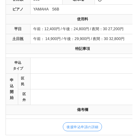
ピアノ
YAMAHA S6B
使用料
平日
午前：12,400円 / 午後：24,800円 / 夜間：30 27,200円
土日祝
午前： 14,900円 / 午後：29,900円 / 夜間：30 32,800円
特記事項
申込
タイプ
区
申
民
込
開
区
始
外
備考欄
後援申込申請の詳細