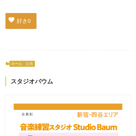
好き
0
ホール
公共
スタジオバウム