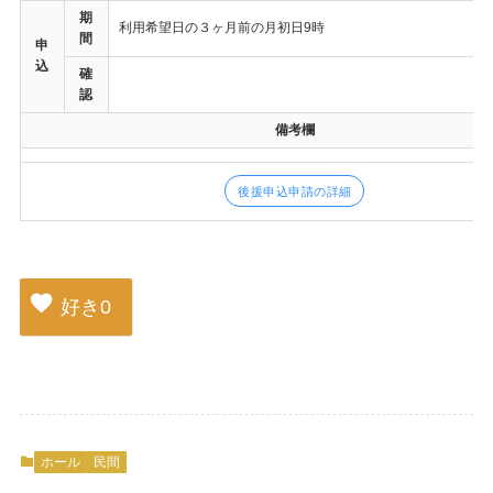
期
利用希望日の３ヶ月前の月初日9時
間
申
込
確
認
備考欄
後援申込申請の詳細
好き
0
ホール
民間