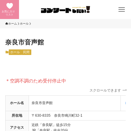
お気に入り
リスト
ホーム
ホール
奈良市音声館
ホール
民間
＊空調不調のため受付停止中
スクロールできます
ホール名
奈良市音声館
所在地
〒630-8335 奈良市鳴川町32-1
近鉄「奈良駅」徒歩15分
アクセス
JR「奈良駅」徒歩20分