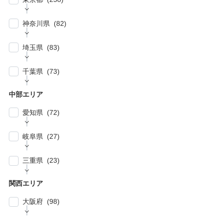
| … 新宿区・渋谷区 (39)
神奈川県 (82)
| … 千代田区・中央区・港区 (30)
| … 横浜市 (44)
| … 川崎市 (23)
埼玉県 (83)
| … 品川区・大田区 (10)
| … 鎌倉市・逗子・横須賀市・藤沢市 (4)
| … 春日部市・富士見市・ふじみ野市 (4)
| … 目黒区・世田谷区 (21)
千葉県 (73)
| … 相模原市・茅ヶ崎市・平塚市 (5)
| … 狭山市・久喜市・深谷市・鴻巣市 (6)
| … 豊島区・文京区 (10)
| … 千葉市・船橋市・松戸市 (21)
| … 厚木市・小田原市・町田市・大和市・海老
中部エリア
| … 加須市・熊谷市・坂戸市・羽生市 (6)
| … 練馬区・板橋区 (14)
名市 (5)
| … 浦安市・市原市・八千代市・佐倉市 (14)
愛知県 (72)
| … 比企郡・入間郡・入間市・秩父市・秩父
| … 中野区・杉並区 (13)
| … 市川市・柏市・習志野市・流山市 (17)
郡・北葛飾郡・北足立郡 (14)
| … 名古屋市 (27)
| … 北区・台東区・足立区・荒川区 (24)
岐阜県 (27)
| … 野田市・成田市・木更津市・茂原市・我孫
| … さいたま市 (15)
| … 春日井市・小牧市・一宮市 (6)
| … 葛飾区・墨田区・江東区・江戸川区 (39)
子市 (19)
| … 岐阜市・大垣市 (10)
| … 川口市・越谷市・川越市 (14)
三重県 (23)
| … 稲沢市/・尾張旭市・瀬戸市・日進市 (10)
| … 八王子市・武蔵野市・三鷹市・日野市・西
| … 四街道市・君津市・袖ケ浦市・鎌ケ谷市 (2)
| … 各務原市・関市・羽島市 (6)
| … 和光市・草加市・戸田市・蕨市 (6)
東京市 (16)
| … 津市・四日市市 (9)
| … 豊明市・東海市・大府市・刈谷市 (7)
関西エリア
| … 多治見市・可児市・土岐市・恵那市・中津
| … 三郷市・所沢市・新座市 (10)
| … 府中市・調布市・狛江市 (13)
| … 鈴鹿市・松阪市・桑名市 (8)
| … 知立市・安城市・豊田市・岡崎市 (12)
川市 (5)
大阪府 (98)
| … 朝霞市・上尾市・志木市 (6)
| … 小金井市・小平市・東村山市・武蔵村山
| … 伊賀市・亀山市・多気郡 (3)
| … 豊川市・豊橋市・半田市・西尾市 (10)
| … 瑞穂市・山県市 (1)
市・東大和市 (9)