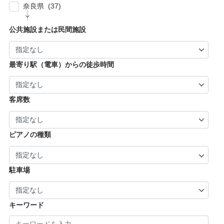
福生市・あきる野市・羽村市 (8)
| … 京都市・宇治市 (16)
| … 八尾市・寝屋川市・岸和田市・守口市 (5)
奈良県 (37)
| … 姫路市・明石市・伊丹市 (8)
| … 向日市・八幡市・綾部市・宮津市・南丹
| … 門真市・松原市・和泉市 ・箕面市 (5)
| … 奈良市・橿原市・生駒市・生駒郡 (21)
| … 加古川市・川西市 (4)
公共施設または民間施設
市・京丹後市 (6)
| … 羽曳野市・柏原市・富田林市・泉大津市・
| … 大和郡山市・香芝市・天理市・桜井市 (7)
| … 福知山市・城陽市・京田辺市・木津川市 (9)
河内長野市 (3)
| … 葛城市・平群町・王寺町・大和高田市 (6)
| … 長岡京市・亀岡市・舞鶴市 (4)
最寄り駅（電車）からの徒歩時間
| … 御所市・五條市・宇陀市 (3)
客席数
ピアノの種類
駐車場
キーワード