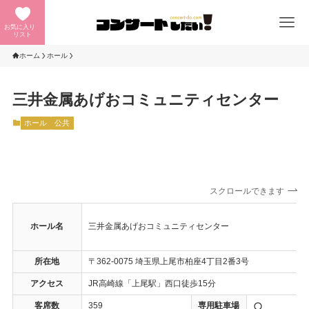
お気に入り
リスト
ホーム
ホール
三井金属あげおコミュニティセンター
ホール
公共
スクロールできます
ホール名
三井金属あげおコミュニティセンター
所在地
〒362-0075 埼玉県上尾市柏座4丁目2番3号
アクセス
JR高崎線「上尾駅」西口徒歩15分
客席数
359
専用駐車場