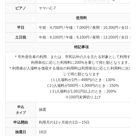
ピアノ
ヤマハC-7
使用料
平日
午前：4,700円 / 午後：7,000円 / 夜間：10,300円 / 全日：22
土日祝
午前：6,100円 / 午後：9,100円 / 夜間：13,200円 / 全日：28
特記事項
＊市外居住者の利用、または、市民以外の人を主たる対象として利用する
利用単位に応じた利用料に200%を乗じて得た額となります。
＊利用者が入場料を徴収する場合の利用料は利用単位に応じた利用料に次に定
じて得た額となります
(１)入場料が1円～499円のとき：130%
(２)入場料が500円～1,000円のとき：150%
(３)入場料が1,001円以上のとき ：200%
※100円未満切り上げ
申込
抽選
タイプ
申込開始
利用月の12ヶ月前の1日～15日
抽選日
16日