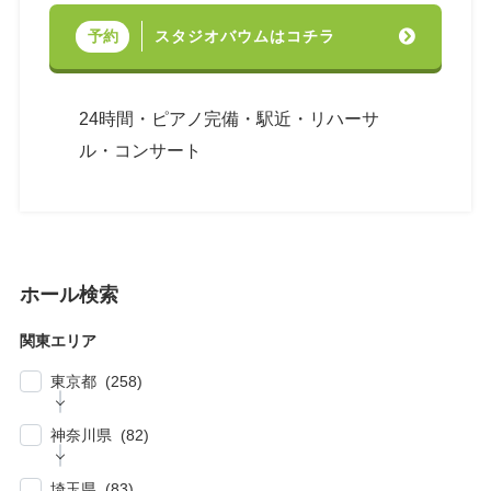
スタジオバウムはコチラ
予約
24時間・ピアノ完備・駅近・リハーサ
ル・コンサート
ホール検索
関東エリア
東京都 (258)
| … 新宿区・渋谷区 (39)
神奈川県 (82)
| … 千代田区・中央区・港区 (30)
| … 横浜市 (44)
| … 川崎市 (23)
埼玉県 (83)