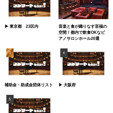
▶︎ 東京都 23区内
音楽と食が織りなす至福の
空間！都内で飲食OKなピ
アノサロンホール20選
補助金・助成金団体リスト
▶︎ 大阪府