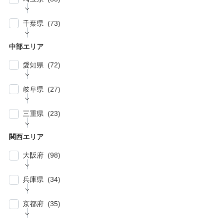
| … 品川区・大田区 (10)
| … 鎌倉市・逗子・横須賀市・藤沢市 (4)
| … 春日部市・富士見市・ふじみ野市 (4)
| … 目黒区・世田谷区 (21)
千葉県 (73)
| … 相模原市・茅ヶ崎市・平塚市 (5)
| … 狭山市・久喜市・深谷市・鴻巣市 (6)
| … 豊島区・文京区 (10)
| … 千葉市・船橋市・松戸市 (21)
| … 厚木市・小田原市・町田市・大和市・海老
中部エリア
| … 加須市・熊谷市・坂戸市・羽生市 (6)
| … 練馬区・板橋区 (14)
名市 (5)
| … 浦安市・市原市・八千代市・佐倉市 (14)
愛知県 (72)
| … 比企郡・入間郡・入間市・秩父市・秩父
| … 中野区・杉並区 (13)
| … 市川市・柏市・習志野市・流山市 (17)
郡・北葛飾郡・北足立郡 (14)
| … 名古屋市 (27)
| … 北区・台東区・足立区・荒川区 (24)
岐阜県 (27)
| … 野田市・成田市・木更津市・茂原市・我孫
| … さいたま市 (15)
| … 春日井市・小牧市・一宮市 (6)
| … 葛飾区・墨田区・江東区・江戸川区 (39)
子市 (19)
| … 岐阜市・大垣市 (10)
| … 川口市・越谷市・川越市 (14)
三重県 (23)
| … 稲沢市/・尾張旭市・瀬戸市・日進市 (10)
| … 八王子市・武蔵野市・三鷹市・日野市・西
| … 四街道市・君津市・袖ケ浦市・鎌ケ谷市 (2)
| … 各務原市・関市・羽島市 (6)
| … 和光市・草加市・戸田市・蕨市 (6)
東京市 (16)
| … 津市・四日市市 (9)
| … 豊明市・東海市・大府市・刈谷市 (7)
関西エリア
| … 多治見市・可児市・土岐市・恵那市・中津
| … 三郷市・所沢市・新座市 (10)
| … 府中市・調布市・狛江市 (13)
| … 鈴鹿市・松阪市・桑名市 (8)
| … 知立市・安城市・豊田市・岡崎市 (12)
川市 (5)
大阪府 (98)
| … 朝霞市・上尾市・志木市 (6)
| … 小金井市・小平市・東村山市・武蔵村山
| … 伊賀市・亀山市・多気郡 (3)
| … 豊川市・豊橋市・半田市・西尾市 (10)
| … 瑞穂市・山県市 (1)
市・東大和市 (9)
| … 大阪市 ・堺市 (61)
兵庫県 (34)
| … 伊勢市・志摩市 (3)
| … 郡上市・高山市・飛騨市 (5)
| … 立川市・国分寺市・国立市・多摩市・町田
| … 東大阪市 ・枚方市・池田市・泉佐野市 (9)
市 (11)
| … 神戸市・芦屋市 (15)
京都府 (35)
| … 豊中市・吹田市 ・高槻市・茨木市 (15)
| … 稲城市・清瀬市・久留米市・東久留米市・
| … 尼崎市・西宮市・宝塚市 (7)