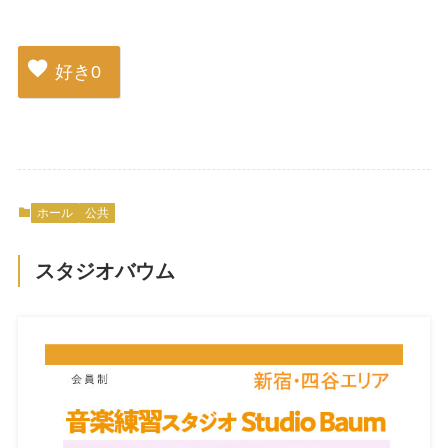
好き
0
ホール
公共
スタジオバウム