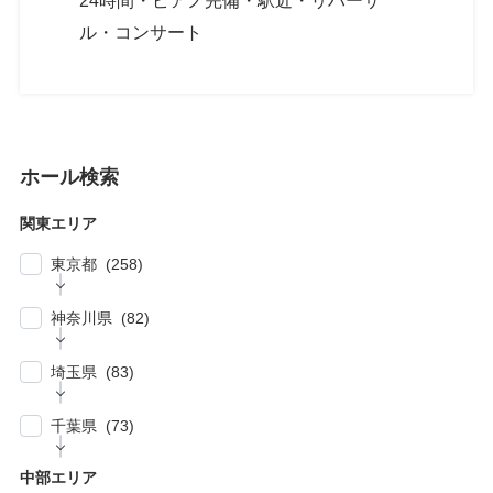
24時間・ピアノ完備・駅近・リハーサ
ル・コンサート
ホール検索
関東エリア
東京都 (258)
| … 新宿区・渋谷区 (39)
神奈川県 (82)
| … 千代田区・中央区・港区 (30)
| … 横浜市 (44)
| … 川崎市 (23)
埼玉県 (83)
| … 品川区・大田区 (10)
| … 鎌倉市・逗子・横須賀市・藤沢市 (4)
| … 春日部市・富士見市・ふじみ野市 (4)
| … 目黒区・世田谷区 (21)
千葉県 (73)
| … 相模原市・茅ヶ崎市・平塚市 (5)
| … 狭山市・久喜市・深谷市・鴻巣市 (6)
| … 豊島区・文京区 (10)
| … 千葉市・船橋市・松戸市 (21)
| … 厚木市・小田原市・町田市・大和市・海老
中部エリア