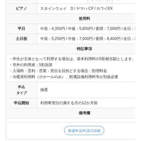
ピアノ
スタインウェイ D / ヤマハ CF / カワイEX
使用料
平日
午前：4,350円 / 午後：5,850円 / 夜間：7,000円 / 全日：17,
土日祝
午前：5,250円 / 午後：7,000円 / 夜間：8,400円 / 全日：20,
特記事項
・学生が主体となって利用する場合は、基本利用料の5割相当額とします。
・市外の利用者：5割加算
・入場料・営利・営業・宣伝を目的とする場合：割増料金
・冷暖房利用料（小ホールのみ）、附属設備利用料等が別途必要
申込
抽選
タイプ
申込開始
利用希望日の属する月の12か月前
備考欄
後援申込申請の詳細