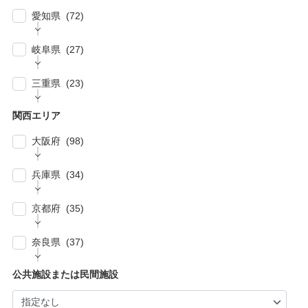
| … 加須市・熊谷市・坂戸市・羽生市 (6)
| … 練馬区・板橋区 (14)
名市 (5)
| … 浦安市・市原市・八千代市・佐倉市 (14)
愛知県 (72)
| … 比企郡・入間郡・入間市・秩父市・秩父
| … 中野区・杉並区 (13)
| … 市川市・柏市・習志野市・流山市 (17)
郡・北葛飾郡・北足立郡 (14)
| … 名古屋市 (27)
| … 北区・台東区・足立区・荒川区 (24)
岐阜県 (27)
| … 野田市・成田市・木更津市・茂原市・我孫
| … さいたま市 (15)
| … 春日井市・小牧市・一宮市 (6)
| … 葛飾区・墨田区・江東区・江戸川区 (39)
子市 (19)
| … 岐阜市・大垣市 (10)
| … 川口市・越谷市・川越市 (14)
三重県 (23)
| … 稲沢市/・尾張旭市・瀬戸市・日進市 (10)
| … 八王子市・武蔵野市・三鷹市・日野市・西
| … 四街道市・君津市・袖ケ浦市・鎌ケ谷市 (2)
| … 各務原市・関市・羽島市 (6)
| … 和光市・草加市・戸田市・蕨市 (6)
東京市 (16)
| … 津市・四日市市 (9)
| … 豊明市・東海市・大府市・刈谷市 (7)
関西エリア
| … 多治見市・可児市・土岐市・恵那市・中津
| … 三郷市・所沢市・新座市 (10)
| … 府中市・調布市・狛江市 (13)
| … 鈴鹿市・松阪市・桑名市 (8)
| … 知立市・安城市・豊田市・岡崎市 (12)
川市 (5)
大阪府 (98)
| … 朝霞市・上尾市・志木市 (6)
| … 小金井市・小平市・東村山市・武蔵村山
| … 伊賀市・亀山市・多気郡 (3)
| … 豊川市・豊橋市・半田市・西尾市 (10)
| … 瑞穂市・山県市 (1)
市・東大和市 (9)
| … 大阪市 ・堺市 (61)
兵庫県 (34)
| … 伊勢市・志摩市 (3)
| … 郡上市・高山市・飛騨市 (5)
| … 立川市・国分寺市・国立市・多摩市・町田
| … 東大阪市 ・枚方市・池田市・泉佐野市 (9)
市 (11)
| … 神戸市・芦屋市 (15)
京都府 (35)
| … 豊中市・吹田市 ・高槻市・茨木市 (15)
| … 稲城市・清瀬市・久留米市・東久留米市・
| … 尼崎市・西宮市・宝塚市 (7)
福生市・あきる野市・羽村市 (8)
| … 京都市・宇治市 (16)
| … 八尾市・寝屋川市・岸和田市・守口市 (5)
奈良県 (37)
| … 姫路市・明石市・伊丹市 (8)
| … 向日市・八幡市・綾部市・宮津市・南丹
| … 門真市・松原市・和泉市 ・箕面市 (5)
| … 奈良市・橿原市・生駒市・生駒郡 (21)
| … 加古川市・川西市 (4)
公共施設または民間施設
市・京丹後市 (6)
| … 羽曳野市・柏原市・富田林市・泉大津市・
| … 大和郡山市・香芝市・天理市・桜井市 (7)
| … 福知山市・城陽市・京田辺市・木津川市 (9)
河内長野市 (3)