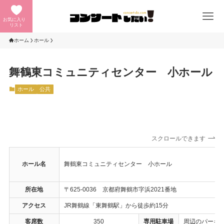
お気に入り
リスト
ホーム
ホール
舞鶴東コミュニティセンター 小ホール
ホール
公共
スクロールできます
ホール名
舞鶴東コミュニティセンター 小ホール
所在地
〒625-0036 京都府舞鶴市字浜2021番地
アクセス
JR舞鶴線「東舞鶴駅」から徒歩約15分
客席数
350
専用駐車場
周辺のパーキ