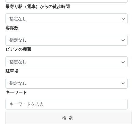
| … 葛城市・平群町・王寺町・大和高田市 (6)
| … 長岡京市・亀岡市・舞鶴市 (4)
最寄り駅（電車）からの徒歩時間
| … 御所市・五條市・宇陀市 (3)
客席数
ピアノの種類
駐車場
キーワード
検索