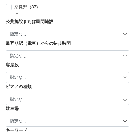
| … 尼崎市・西宮市・宝塚市 (7)
福生市・あきる野市・羽村市 (8)
| … 京都市・宇治市 (16)
| … 八尾市・寝屋川市・岸和田市・守口市 (5)
奈良県 (37)
| … 姫路市・明石市・伊丹市 (8)
| … 向日市・八幡市・綾部市・宮津市・南丹
| … 門真市・松原市・和泉市 ・箕面市 (5)
| … 奈良市・橿原市・生駒市・生駒郡 (21)
| … 加古川市・川西市 (4)
公共施設または民間施設
市・京丹後市 (6)
| … 羽曳野市・柏原市・富田林市・泉大津市・
| … 大和郡山市・香芝市・天理市・桜井市 (7)
| … 福知山市・城陽市・京田辺市・木津川市 (9)
河内長野市 (3)
| … 葛城市・平群町・王寺町・大和高田市 (6)
| … 長岡京市・亀岡市・舞鶴市 (4)
最寄り駅（電車）からの徒歩時間
| … 御所市・五條市・宇陀市 (3)
客席数
ピアノの種類
駐車場
キーワード