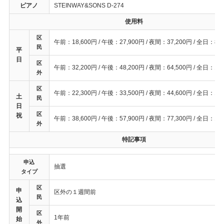
ピアノ
STEINWAY&SONS D-274
使用料
区
午前：18,600円 / 午後：27,900円 / 夜間：37,200円 / 全日：83
民
平
日
区
午前：32,200円 / 午後：48,200円 / 夜間：64,500円 / 全日：14
外
区
午前：22,300円 / 午後：33,500円 / 夜間：44,600円 / 全日：10
土
民
日
区
祝
午前：38,600円 / 午後：57,900円 / 夜間：77,300円 / 全日：17
外
特記事項
申込
抽選
タイプ
区
申
区外の１週間前
民
込
開
区
1年前
始
外