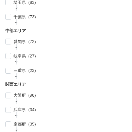
| … 横浜市 (44)
| … 川崎市 (23)
埼玉県 (83)
| … 品川区・大田区 (10)
| … 鎌倉市・逗子・横須賀市・藤沢市 (4)
| … 春日部市・富士見市・ふじみ野市 (4)
| … 目黒区・世田谷区 (21)
千葉県 (73)
| … 相模原市・茅ヶ崎市・平塚市 (5)
| … 狭山市・久喜市・深谷市・鴻巣市 (6)
| … 豊島区・文京区 (10)
| … 千葉市・船橋市・松戸市 (21)
| … 厚木市・小田原市・町田市・大和市・海老
中部エリア
| … 加須市・熊谷市・坂戸市・羽生市 (6)
| … 練馬区・板橋区 (14)
名市 (5)
| … 浦安市・市原市・八千代市・佐倉市 (14)
愛知県 (72)
| … 比企郡・入間郡・入間市・秩父市・秩父
| … 中野区・杉並区 (13)
| … 市川市・柏市・習志野市・流山市 (17)
郡・北葛飾郡・北足立郡 (14)
| … 名古屋市 (27)
| … 北区・台東区・足立区・荒川区 (24)
岐阜県 (27)
| … 野田市・成田市・木更津市・茂原市・我孫
| … さいたま市 (15)
| … 春日井市・小牧市・一宮市 (6)
| … 葛飾区・墨田区・江東区・江戸川区 (39)
子市 (19)
| … 岐阜市・大垣市 (10)
| … 川口市・越谷市・川越市 (14)
三重県 (23)
| … 稲沢市/・尾張旭市・瀬戸市・日進市 (10)
| … 八王子市・武蔵野市・三鷹市・日野市・西
| … 四街道市・君津市・袖ケ浦市・鎌ケ谷市 (2)
| … 各務原市・関市・羽島市 (6)
| … 和光市・草加市・戸田市・蕨市 (6)
東京市 (16)
| … 津市・四日市市 (9)
| … 豊明市・東海市・大府市・刈谷市 (7)
関西エリア
| … 多治見市・可児市・土岐市・恵那市・中津
| … 三郷市・所沢市・新座市 (10)
| … 府中市・調布市・狛江市 (13)
| … 鈴鹿市・松阪市・桑名市 (8)
| … 知立市・安城市・豊田市・岡崎市 (12)
川市 (5)
大阪府 (98)
| … 朝霞市・上尾市・志木市 (6)
| … 小金井市・小平市・東村山市・武蔵村山
| … 伊賀市・亀山市・多気郡 (3)
| … 豊川市・豊橋市・半田市・西尾市 (10)
| … 瑞穂市・山県市 (1)
市・東大和市 (9)
| … 大阪市 ・堺市 (61)
兵庫県 (34)
| … 伊勢市・志摩市 (3)
| … 郡上市・高山市・飛騨市 (5)
| … 立川市・国分寺市・国立市・多摩市・町田
| … 東大阪市 ・枚方市・池田市・泉佐野市 (9)
市 (11)
| … 神戸市・芦屋市 (15)
京都府 (35)
| … 豊中市・吹田市 ・高槻市・茨木市 (15)
| … 稲城市・清瀬市・久留米市・東久留米市・