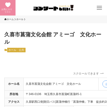
お気に入り
リスト
ホーム
ホール
久喜市菖蒲文化会館 アミーゴ 文化ホー
ル
ホール
公共
スクロールできます
ホール名
久喜市菖蒲文化会館 アミーゴ 文化ホール
所在地
〒346-0106 埼玉県久喜市菖蒲町菖蒲85-1
アクセス
久喜駅西口発[朝日バス]菖蒲仲橋行「菖蒲仲橋」下車 徒歩約1