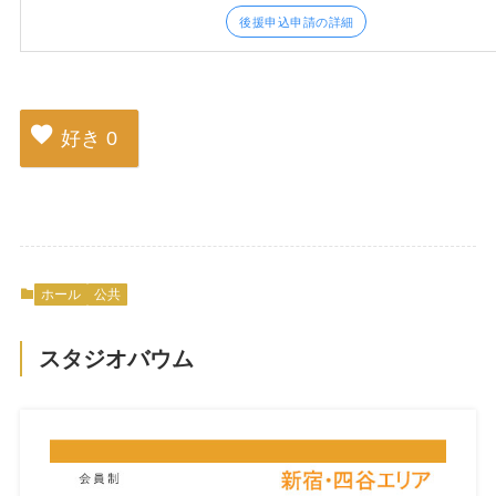
後援申込申請の詳細
好き
0
ホール
公共
スタジオバウム