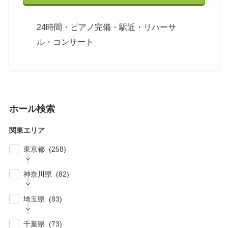
24時間・ピアノ完備・駅近・リハーサ
ル・コンサート
ホール検索
関東エリア
東京都 (258)
| … 新宿区・渋谷区 (39)
神奈川県 (82)
| … 千代田区・中央区・港区 (30)
| … 横浜市 (44)
| … 川崎市 (23)
埼玉県 (83)
| … 品川区・大田区 (10)
| … 鎌倉市・逗子・横須賀市・藤沢市 (4)
| … 春日部市・富士見市・ふじみ野市 (4)
| … 目黒区・世田谷区 (21)
千葉県 (73)