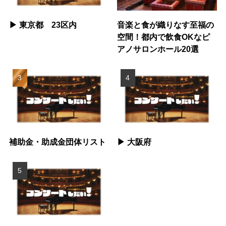
▶︎ 東京都 23区内
音楽と食が織りなす至福の
空間！都内で飲食OKなピ
アノサロンホール20選
補助金・助成金団体リスト
▶︎ 大阪府