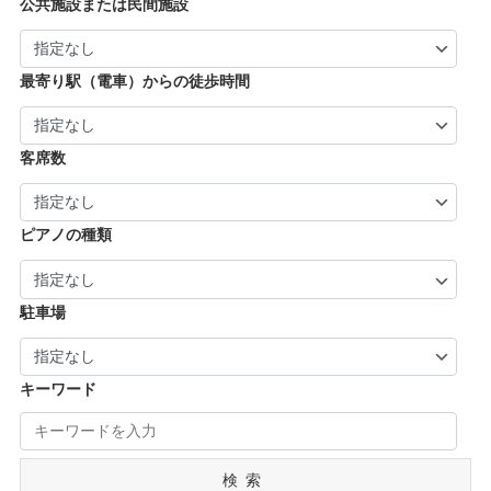
| … 奈良市・橿原市・生駒市・生駒郡 (21)
| … 加古川市・川西市 (4)
公共施設または民間施設
市・京丹後市 (6)
| … 羽曳野市・柏原市・富田林市・泉大津市・
| … 大和郡山市・香芝市・天理市・桜井市 (7)
| … 福知山市・城陽市・京田辺市・木津川市 (9)
河内長野市 (3)
| … 葛城市・平群町・王寺町・大和高田市 (6)
| … 長岡京市・亀岡市・舞鶴市 (4)
最寄り駅（電車）からの徒歩時間
| … 御所市・五條市・宇陀市 (3)
客席数
ピアノの種類
駐車場
キーワード
検索