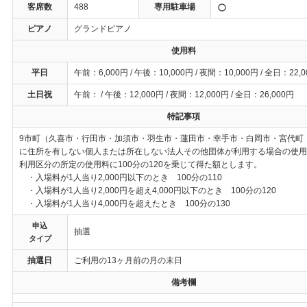
客席数
488
専用駐車場
ピアノ
グランドピアノ
使用料
平日
午前：6,000円 / 午後：10,000円 / 夜間：10,000円 / 全日：22,
土日祝
午前： / 午後：12,000円 / 夜間：12,000円 / 全日：26,000円
特記事項
9市町（久喜市・行田市・加須市・羽生市・蓮田市・幸手市・白岡市・宮代町
に住所を有しない個人または所在しない法人その他団体が利用する場合の使用
利用区分の所定の使用料に100分の120を乗じて得た額とします。
・入場料が1人当り2,000円以下のとき 100分の110
・入場料が1人当り2,000円を超え4,000円以下のとき 100分の120
・入場料が1人当り4,000円を超えたとき 100分の130
申込
抽選
タイプ
抽選日
ご利用の13ヶ月前の月の末日
備考欄