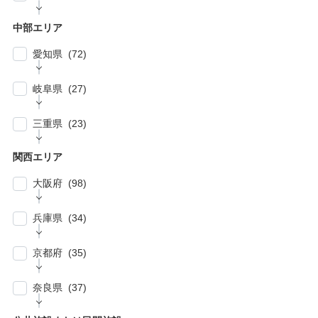
| … 相模原市・茅ヶ崎市・平塚市 (5)
| … 狭山市・久喜市・深谷市・鴻巣市 (6)
| … 豊島区・文京区 (10)
| … 千葉市・船橋市・松戸市 (21)
| … 厚木市・小田原市・町田市・大和市・海老
中部エリア
| … 加須市・熊谷市・坂戸市・羽生市 (6)
| … 練馬区・板橋区 (14)
名市 (5)
| … 浦安市・市原市・八千代市・佐倉市 (14)
愛知県 (72)
| … 比企郡・入間郡・入間市・秩父市・秩父
| … 中野区・杉並区 (13)
| … 市川市・柏市・習志野市・流山市 (17)
郡・北葛飾郡・北足立郡 (14)
| … 名古屋市 (27)
| … 北区・台東区・足立区・荒川区 (24)
岐阜県 (27)
| … 野田市・成田市・木更津市・茂原市・我孫
| … さいたま市 (15)
| … 春日井市・小牧市・一宮市 (6)
| … 葛飾区・墨田区・江東区・江戸川区 (39)
子市 (19)
| … 岐阜市・大垣市 (10)
| … 川口市・越谷市・川越市 (14)
三重県 (23)
| … 稲沢市/・尾張旭市・瀬戸市・日進市 (10)
| … 八王子市・武蔵野市・三鷹市・日野市・西
| … 四街道市・君津市・袖ケ浦市・鎌ケ谷市 (2)
| … 各務原市・関市・羽島市 (6)
| … 和光市・草加市・戸田市・蕨市 (6)
東京市 (16)
| … 津市・四日市市 (9)
| … 豊明市・東海市・大府市・刈谷市 (7)
関西エリア
| … 多治見市・可児市・土岐市・恵那市・中津
| … 三郷市・所沢市・新座市 (10)
| … 府中市・調布市・狛江市 (13)
| … 鈴鹿市・松阪市・桑名市 (8)
| … 知立市・安城市・豊田市・岡崎市 (12)
川市 (5)
大阪府 (98)
| … 朝霞市・上尾市・志木市 (6)
| … 小金井市・小平市・東村山市・武蔵村山
| … 伊賀市・亀山市・多気郡 (3)
| … 豊川市・豊橋市・半田市・西尾市 (10)
| … 瑞穂市・山県市 (1)
市・東大和市 (9)
| … 大阪市 ・堺市 (61)
兵庫県 (34)
| … 伊勢市・志摩市 (3)
| … 郡上市・高山市・飛騨市 (5)
| … 立川市・国分寺市・国立市・多摩市・町田
| … 東大阪市 ・枚方市・池田市・泉佐野市 (9)
市 (11)
| … 神戸市・芦屋市 (15)
京都府 (35)
| … 豊中市・吹田市 ・高槻市・茨木市 (15)
| … 稲城市・清瀬市・久留米市・東久留米市・
| … 尼崎市・西宮市・宝塚市 (7)
福生市・あきる野市・羽村市 (8)
| … 京都市・宇治市 (16)
| … 八尾市・寝屋川市・岸和田市・守口市 (5)
奈良県 (37)
| … 姫路市・明石市・伊丹市 (8)
| … 向日市・八幡市・綾部市・宮津市・南丹
| … 門真市・松原市・和泉市 ・箕面市 (5)