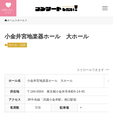
お気に入り
リスト
ホーム
ホール
小金井宮地楽器ホール 大ホール
ホール
公共
スクロールできます
ホール名
小金井宮地楽器ホール 大ホール
所在地
〒184-0004 東京都小金井市本町6-14-45
アクセス
JR中央線「武蔵小金井駅」南口駅前
客席数
578
駐車場
×