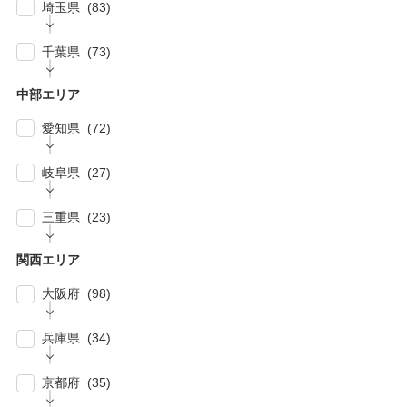
| … 横浜市 (44)
| … 川崎市 (23)
埼玉県 (83)
| … 品川区・大田区 (10)
| … 鎌倉市・逗子・横須賀市・藤沢市 (4)
| … 春日部市・富士見市・ふじみ野市 (4)
| … 目黒区・世田谷区 (21)
千葉県 (73)
| … 相模原市・茅ヶ崎市・平塚市 (5)
| … 狭山市・久喜市・深谷市・鴻巣市 (6)
| … 豊島区・文京区 (10)
| … 千葉市・船橋市・松戸市 (21)
| … 厚木市・小田原市・町田市・大和市・海老
中部エリア
| … 加須市・熊谷市・坂戸市・羽生市 (6)
| … 練馬区・板橋区 (14)
名市 (5)
| … 浦安市・市原市・八千代市・佐倉市 (14)
愛知県 (72)
| … 比企郡・入間郡・入間市・秩父市・秩父
| … 中野区・杉並区 (13)
| … 市川市・柏市・習志野市・流山市 (17)
郡・北葛飾郡・北足立郡 (14)
| … 名古屋市 (27)
| … 北区・台東区・足立区・荒川区 (24)
岐阜県 (27)
| … 野田市・成田市・木更津市・茂原市・我孫
| … さいたま市 (15)
| … 春日井市・小牧市・一宮市 (6)
| … 葛飾区・墨田区・江東区・江戸川区 (39)
子市 (19)
| … 岐阜市・大垣市 (10)
| … 川口市・越谷市・川越市 (14)
三重県 (23)
| … 稲沢市/・尾張旭市・瀬戸市・日進市 (10)
| … 八王子市・武蔵野市・三鷹市・日野市・西
| … 四街道市・君津市・袖ケ浦市・鎌ケ谷市 (2)
| … 各務原市・関市・羽島市 (6)
| … 和光市・草加市・戸田市・蕨市 (6)
東京市 (16)
| … 津市・四日市市 (9)
| … 豊明市・東海市・大府市・刈谷市 (7)
関西エリア
| … 多治見市・可児市・土岐市・恵那市・中津
| … 三郷市・所沢市・新座市 (10)
| … 府中市・調布市・狛江市 (13)
| … 鈴鹿市・松阪市・桑名市 (8)
| … 知立市・安城市・豊田市・岡崎市 (12)
川市 (5)
大阪府 (98)
| … 朝霞市・上尾市・志木市 (6)
| … 小金井市・小平市・東村山市・武蔵村山
| … 伊賀市・亀山市・多気郡 (3)
| … 豊川市・豊橋市・半田市・西尾市 (10)
| … 瑞穂市・山県市 (1)
市・東大和市 (9)
| … 大阪市 ・堺市 (61)
兵庫県 (34)
| … 伊勢市・志摩市 (3)
| … 郡上市・高山市・飛騨市 (5)
| … 立川市・国分寺市・国立市・多摩市・町田
| … 東大阪市 ・枚方市・池田市・泉佐野市 (9)
市 (11)
| … 神戸市・芦屋市 (15)
京都府 (35)
| … 豊中市・吹田市 ・高槻市・茨木市 (15)
| … 稲城市・清瀬市・久留米市・東久留米市・