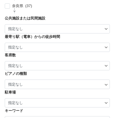
| … 尼崎市・西宮市・宝塚市 (7)
福生市・あきる野市・羽村市 (8)
| … 京都市・宇治市 (16)
| … 八尾市・寝屋川市・岸和田市・守口市 (5)
奈良県 (37)
| … 姫路市・明石市・伊丹市 (8)
| … 向日市・八幡市・綾部市・宮津市・南丹
| … 門真市・松原市・和泉市 ・箕面市 (5)
| … 奈良市・橿原市・生駒市・生駒郡 (21)
| … 加古川市・川西市 (4)
公共施設または民間施設
市・京丹後市 (6)
| … 羽曳野市・柏原市・富田林市・泉大津市・
| … 大和郡山市・香芝市・天理市・桜井市 (7)
| … 福知山市・城陽市・京田辺市・木津川市 (9)
河内長野市 (3)
| … 葛城市・平群町・王寺町・大和高田市 (6)
| … 長岡京市・亀岡市・舞鶴市 (4)
最寄り駅（電車）からの徒歩時間
| … 御所市・五條市・宇陀市 (3)
客席数
ピアノの種類
駐車場
キーワード