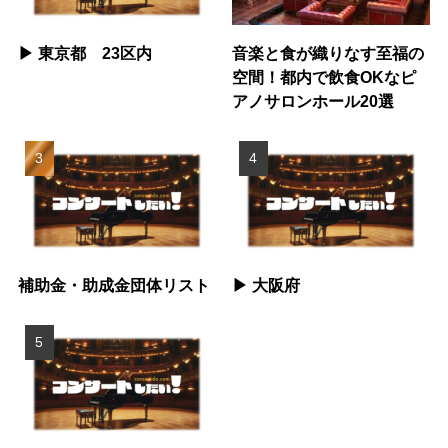
▶︎ 東京都 23区内
音楽と食が織りなす至福の
空間！都内で飲食OKなピ
アノサロンホール20選
補助金・助成金団体リスト
▶︎ 大阪府