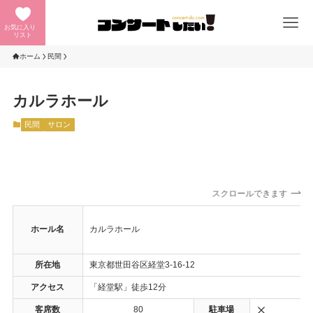
お気に入り
リスト
ホーム
民間
カルラホール
民間
サロン
スクロールできます
ホール名
カルラホール
所在地
東京都世田谷区経堂3-16-12
アクセス
「経堂駅」徒歩12分
客席数
80
駐車場