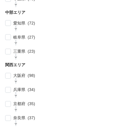
| … 相模原市・茅ヶ崎市・平塚市 (5)
| … 狭山市・久喜市・深谷市・鴻巣市 (6)
| … 豊島区・文京区 (10)
| … 千葉市・船橋市・松戸市 (21)
| … 厚木市・小田原市・町田市・大和市・海老
中部エリア
| … 加須市・熊谷市・坂戸市・羽生市 (6)
| … 練馬区・板橋区 (14)
名市 (5)
| … 浦安市・市原市・八千代市・佐倉市 (14)
愛知県 (72)
| … 比企郡・入間郡・入間市・秩父市・秩父
| … 中野区・杉並区 (13)
| … 市川市・柏市・習志野市・流山市 (17)
郡・北葛飾郡・北足立郡 (14)
| … 名古屋市 (27)
| … 北区・台東区・足立区・荒川区 (24)
岐阜県 (27)
| … 野田市・成田市・木更津市・茂原市・我孫
| … さいたま市 (15)
| … 春日井市・小牧市・一宮市 (6)
| … 葛飾区・墨田区・江東区・江戸川区 (39)
子市 (19)
| … 岐阜市・大垣市 (10)
| … 川口市・越谷市・川越市 (14)
三重県 (23)
| … 稲沢市/・尾張旭市・瀬戸市・日進市 (10)
| … 八王子市・武蔵野市・三鷹市・日野市・西
| … 四街道市・君津市・袖ケ浦市・鎌ケ谷市 (2)
| … 各務原市・関市・羽島市 (6)
| … 和光市・草加市・戸田市・蕨市 (6)
東京市 (16)
| … 津市・四日市市 (9)
| … 豊明市・東海市・大府市・刈谷市 (7)
関西エリア
| … 多治見市・可児市・土岐市・恵那市・中津
| … 三郷市・所沢市・新座市 (10)
| … 府中市・調布市・狛江市 (13)
| … 鈴鹿市・松阪市・桑名市 (8)
| … 知立市・安城市・豊田市・岡崎市 (12)
川市 (5)
大阪府 (98)
| … 朝霞市・上尾市・志木市 (6)
| … 小金井市・小平市・東村山市・武蔵村山
| … 伊賀市・亀山市・多気郡 (3)
| … 豊川市・豊橋市・半田市・西尾市 (10)
| … 瑞穂市・山県市 (1)
市・東大和市 (9)
| … 大阪市 ・堺市 (61)
兵庫県 (34)
| … 伊勢市・志摩市 (3)
| … 郡上市・高山市・飛騨市 (5)
| … 立川市・国分寺市・国立市・多摩市・町田
| … 東大阪市 ・枚方市・池田市・泉佐野市 (9)
市 (11)
| … 神戸市・芦屋市 (15)
京都府 (35)
| … 豊中市・吹田市 ・高槻市・茨木市 (15)
| … 稲城市・清瀬市・久留米市・東久留米市・
| … 尼崎市・西宮市・宝塚市 (7)
福生市・あきる野市・羽村市 (8)
| … 京都市・宇治市 (16)
| … 八尾市・寝屋川市・岸和田市・守口市 (5)
奈良県 (37)
| … 姫路市・明石市・伊丹市 (8)
| … 向日市・八幡市・綾部市・宮津市・南丹
| … 門真市・松原市・和泉市 ・箕面市 (5)