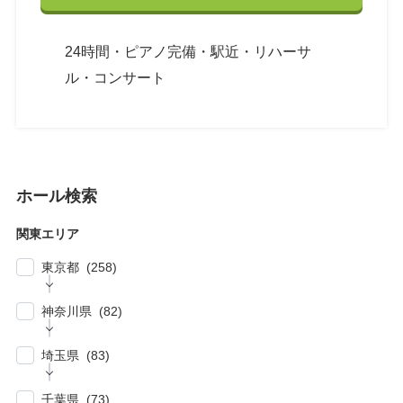
24時間・ピアノ完備・駅近・リハーサ
ル・コンサート
ホール検索
関東エリア
東京都 (258)
| … 新宿区・渋谷区 (39)
神奈川県 (82)
| … 千代田区・中央区・港区 (30)
| … 横浜市 (44)
| … 川崎市 (23)
埼玉県 (83)
| … 品川区・大田区 (10)
| … 鎌倉市・逗子・横須賀市・藤沢市 (4)
| … 春日部市・富士見市・ふじみ野市 (4)
| … 目黒区・世田谷区 (21)
千葉県 (73)