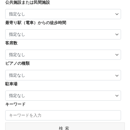
| … 奈良市・橿原市・生駒市・生駒郡 (21)
| … 加古川市・川西市 (4)
公共施設または民間施設
市・京丹後市 (6)
| … 羽曳野市・柏原市・富田林市・泉大津市・
| … 大和郡山市・香芝市・天理市・桜井市 (7)
| … 福知山市・城陽市・京田辺市・木津川市 (9)
河内長野市 (3)
| … 葛城市・平群町・王寺町・大和高田市 (6)
| … 長岡京市・亀岡市・舞鶴市 (4)
最寄り駅（電車）からの徒歩時間
| … 御所市・五條市・宇陀市 (3)
客席数
ピアノの種類
駐車場
キーワード
検索