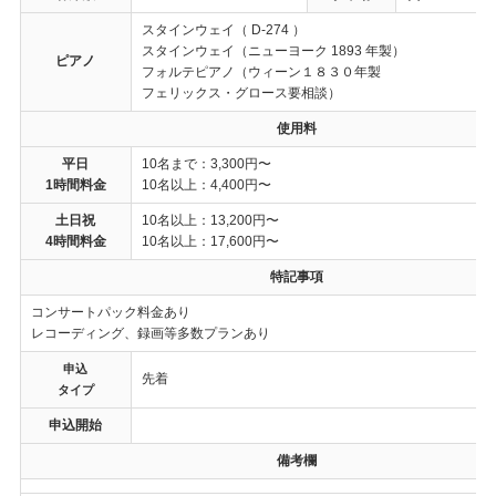
スタインウェイ（ D-274 ）
スタインウェイ（ニューヨーク 1893 年製）
ピアノ
フォルテピアノ（ウィーン１８３０年製
フェリックス・グロース要相談）
使用料
平日
10名まで：3,300円〜
1時間料金
10名以上：4,400円〜
土日祝
10名以上：13,200円〜
4時間料金
10名以上：17,600円〜
特記事項
コンサートパック料金あり
レコーディング、録画等多数プランあり
申込
先着
タイプ
申込開始
備考欄