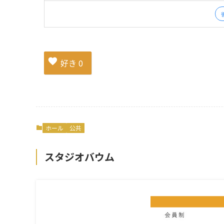
好き
0
ホール
公共
スタジオバウム