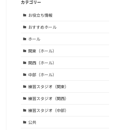
鶴市 (4)
区・江
| … 羽曳
カテゴリー
市 (14)
宇陀
戸川
野市・
市 (3)
| … 和光
区 (39)
柏原
お役立ち情報
市・草
市・富
| … 八王
加市・
田林
子市・
おすすめホール
戸田
市・泉
武蔵野
市・蕨
大津
市・三
ホール
市 (6)
市・河
鷹市・
内長野
| … 三郷
日野
関東（ホール）
市 (3)
市・所
市・西
沢市・
東京
関西（ホール）
新座
市 (16)
市 (10)
中部（ホール）
| … 府中
| … 朝霞
市・調
練習スタジオ（関東）
市・上
布市・
尾市・
狛江
練習スタジオ（関西）
志木
市 (13)
市 (6)
| … 小金
練習スタジオ（中部）
井市・
小平
公共
市・東