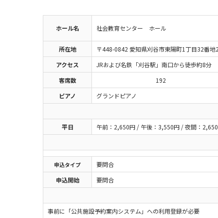
ホール名
社会教育センター ホール
所在地
〒448-0842 愛知県刈谷市東陽町1丁目32番地
アクセス
JRおよび名鉄「刈谷駅」南口から徒歩約8分
客席数
192
ピアノ
グランドピアノ
平日
午前：2,650円 / 午後：3,550円 / 夜間：2,65
要問合
申込
タイプ
申込開始
要問合
事前に「公共施設予約案内システム」への利用登録が必要