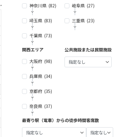
神奈川県 (82)
| … 新宿
岐阜県 (27)
| … 名古
区・渋
屋市 (2
谷区 (3
7)
埼玉県 (83)
| … 横浜
三重県 (23)
| … 岐阜
9)
市 (44)
市・大
| … 春日
垣市 (1
| … 千代
井市・
千葉県 (73)
| … 春日
| … 津
| … 川崎
0)
田区・
小牧
部市・
市・四
市 (23)
中央
市・一
富士見
日市
| … 各務
関西エリア
公共施設または民間施設
| … 千葉
| … 鎌倉
区・港
宮市 (6)
市・ふ
市 (9)
原市・
市・船
市・逗
区 (30)
じみ野
関市・
| … 稲沢
大阪府 (98)
橋市・
| … 鈴鹿
子・横
市 (4)
羽島
| … 品川
市/・尾
松戸
市・松
須賀
市 (6)
区・大
張旭
市 (21)
| … 狭山
阪市・
市・藤
兵庫県 (34)
| … 大阪
田区 (1
市・瀬
市・久
桑名
沢市 (4)
| … 多治
市 ・堺
| … 浦安
0)
戸市・
喜市・
市 (8)
見市・
市 (61)
市・市
| … 相模
京都府 (35)
| … 神戸
日進
深谷
可児
| … 目黒
原市・
| … 伊賀
原市・
市・芦
市 (10)
| … 東大
市・鴻
市・土
区・世
八千代
市・亀
茅ヶ崎
屋市 (1
阪市 ・
巣市 (6)
奈良県 (37)
| … 京都
岐市・
田谷
| … 豊明
市・佐
山市・
市・平
5)
枚方
市・宇
恵那
区 (21)
市・東
倉市 (1
| … 加須
多気
塚市 (5)
市・池
治市 (1
市・中
| … 尼崎
海市・
最寄り駅（電車）からの徒歩時間
客席数
4)
市・熊
| … 奈良
郡 (3)
| … 豊島
田市・
| … 厚木
6)
津川
市・西
大府
谷市・
市・橿
区・文
泉佐野
| … 市川
| … 伊勢
市・小
市 (5)
宮市・
市・刈
坂戸
原市・
| … 向日
京区 (1
市 (9)
市・柏
市・志
田原