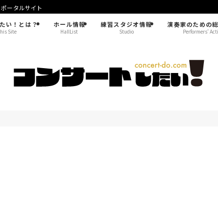
！ポータルサイト
たい！とは？
ホール情報
練習スタジオ情報
演奏家のための
his Site
HallList
Studio
Performers’ Act