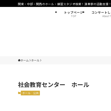
関東・中部・関西のホール・練習スタジオ検索！演奏家の活動支援
トップページ
コンサートし
TOP
About T
ホーム
ホール
社会教育センター ホール
ホール
公共