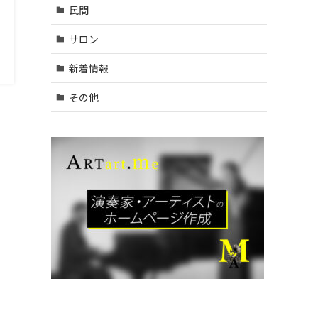
村山
民間
市・武
蔵村山
サロン
市・東
大和
新着情報
市 (9)
| … 立川
その他
市・国
分寺
市・国
立市・
多摩
市・町
田市 (1
1)
| … 稲城
市・清
瀬市・
久留米
市・東
久留米
市・福