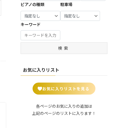
宝塚
谷市 (7)
市・羽
生駒
市・八
| … 瑞穂
0)
ピアノの種類
駐車場
市・習
摩市 (3)
市・町
市 (7)
| … 豊中
生市 (6)
市・生
幡市・
市・山
| … 知立
志野
田市・
| … 練馬
市・吹
駒郡 (2
綾部
県市 (1)
| … 姫路
市・安
市・流
| … 比企
大和
区・板
田市 ・
1)
市・宮
市・明
城市・
山市 (1
郡・入
市・海
| … 郡上
橋区 (1
高槻
キーワード
津市・
石市・
豊田
7)
間郡・
| … 大和
老名
市・高
4)
市・茨
南丹
伊丹
市・岡
入間
郡山
市 (5)
山市・
木市 (1
| … 野田
市・京
| … 中野
市 (8)
崎市 (1
市・秩
市・香
飛騨
5)
市・成
丹後
区・杉
2)
父市・
芝市・
市 (5)
| … 加古
田市・
検索
市 (6)
並区 (1
| … 八尾
秩父
天理
川市・
| … 豊川
木更津
3)
市・寝
郡・北
市・桜
| … 福知
川西
市・豊
市・茂
屋川
葛飾
井市 (7)
山市・
| … 北
市 (4)
橋市・
原市・
市・岸
郡・北
城陽
区・台
半田
お気に入りリスト
我孫子
| … 葛城
和田
足立
市・京
東区・
市・西
市 (19)
市・平
市・守
郡 (14)
田辺
足立
尾市 (1
群町・
口市 (5)
| … 四街
市・木
区・荒
0)
| … さい
王寺
お気に入りリストを見る
道市・
津川
川区 (2
| … 門真
たま
町・大
君津
市 (9)
4)
市・松
市 (15)
和高田
市・袖
原市・
市 (6)
| … 長岡
| … 葛飾
各ページのお気に入りの追加は
ケ浦
| … 川口
和泉市
京市・
区・墨
上記のページのリストに入ります！
市・鎌
市・越
| … 御所
・箕面
亀岡
田区・
ケ谷
谷市・
市・五
市 (5)
市・舞
江東
市 (2)
川越
條市・