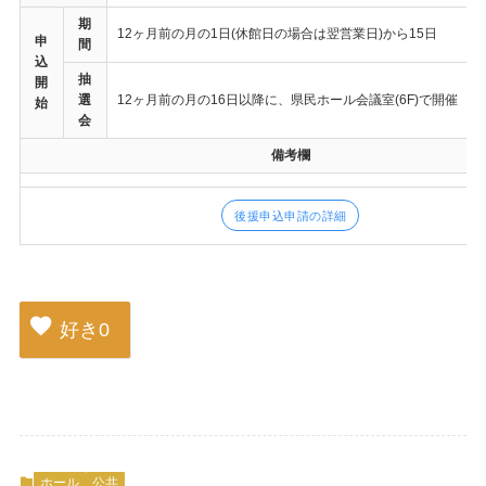
期
12ヶ月前の月の1日(休館日の場合は翌営業日)から15日
申
間
込
抽
開
選
12ヶ月前の月の16日以降に、県民ホール会議室(6F)で開催
始
会
備考欄
後援申込申請の詳細
好き
0
ホール
公共