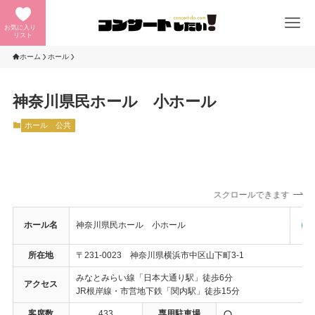
お気に入り
リスト
ホーム
ホール
神奈川県民ホール 小ホール
ホール
公共
スクロールできます
ホール名
神奈川県民ホール 小ホール
所在地
〒231-0023 神奈川県横浜市中区山下町3-1
みなとみらい線「日本大通り駅」徒歩6分
アクセス
JR根岸線・市営地下鉄「関内駅」徒歩15分
客席数
433
専用駐車場