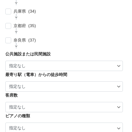
| … 朝霞市・上尾市・志木市 (6)
| … 小金井市・小平市・東村山市・武蔵村山
| … 伊賀市・亀山市・多気郡 (3)
| … 豊川市・豊橋市・半田市・西尾市 (10)
| … 瑞穂市・山県市 (1)
市・東大和市 (9)
| … 大阪市 ・堺市 (61)
兵庫県 (34)
| … 伊勢市・志摩市 (3)
| … 郡上市・高山市・飛騨市 (5)
| … 立川市・国分寺市・国立市・多摩市・町田
| … 東大阪市 ・枚方市・池田市・泉佐野市 (9)
市 (11)
| … 神戸市・芦屋市 (15)
京都府 (35)
| … 豊中市・吹田市 ・高槻市・茨木市 (15)
| … 稲城市・清瀬市・久留米市・東久留米市・
| … 尼崎市・西宮市・宝塚市 (7)
福生市・あきる野市・羽村市 (8)
| … 京都市・宇治市 (16)
| … 八尾市・寝屋川市・岸和田市・守口市 (5)
奈良県 (37)
| … 姫路市・明石市・伊丹市 (8)
| … 向日市・八幡市・綾部市・宮津市・南丹
| … 門真市・松原市・和泉市 ・箕面市 (5)
| … 奈良市・橿原市・生駒市・生駒郡 (21)
| … 加古川市・川西市 (4)
公共施設または民間施設
市・京丹後市 (6)
| … 羽曳野市・柏原市・富田林市・泉大津市・
| … 大和郡山市・香芝市・天理市・桜井市 (7)
| … 福知山市・城陽市・京田辺市・木津川市 (9)
河内長野市 (3)
| … 葛城市・平群町・王寺町・大和高田市 (6)
| … 長岡京市・亀岡市・舞鶴市 (4)
最寄り駅（電車）からの徒歩時間
| … 御所市・五條市・宇陀市 (3)
客席数
ピアノの種類