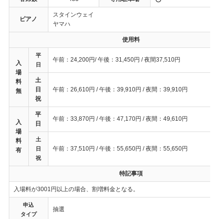
スタインウェイ
ピアノ
ヤマハ
使用料
平
午前：24,200円/ 午後：31,450円 / 夜間37,510円
入
日
場
土
料
日
午前：26,610円 / 午後：39,910円 / 夜間：39,910円
無
祝
平
午前：33,870円 / 午後：47,170円 / 夜間：49,610円
入
日
場
土
料
午前：37,510円 / 午後：55,650円 / 夜間：55,650円
日
有
祝
特記事項
入場料が3001円以上の場合、割増料金となる。
申込
抽選
タイプ