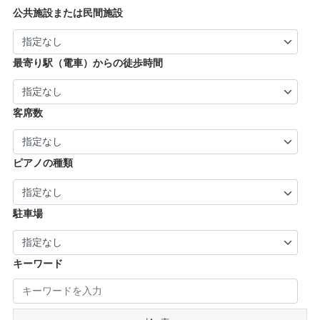
| … 向日市・八幡市・綾部市・宮津市・南丹
| … 門真市・松原市・和泉市 ・箕面市 (5)
| … 奈良市・橿原市・生駒市・生駒郡 (21)
| … 加古川市・川西市 (4)
公共施設または民間施設
市・京丹後市 (6)
| … 羽曳野市・柏原市・富田林市・泉大津市・
| … 大和郡山市・香芝市・天理市・桜井市 (7)
| … 福知山市・城陽市・京田辺市・木津川市 (9)
河内長野市 (3)
| … 葛城市・平群町・王寺町・大和高田市 (6)
| … 長岡京市・亀岡市・舞鶴市 (4)
最寄り駅（電車）からの徒歩時間
| … 御所市・五條市・宇陀市 (3)
客席数
ピアノの種類
駐車場
キーワード