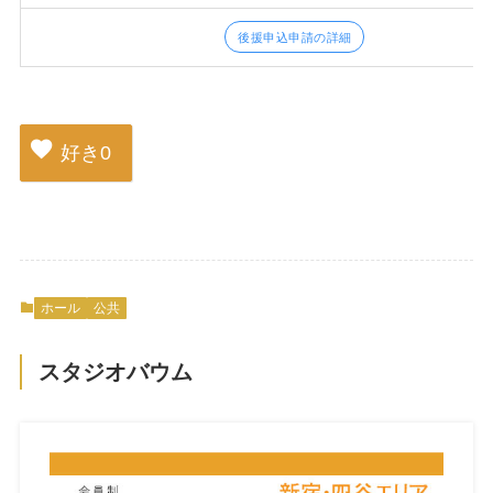
後援申込申請の詳細
好き
0
ホール
公共
スタジオバウム