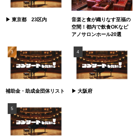
▶︎ 東京都 23区内
音楽と食が織りなす至福の
空間！都内で飲食OKなピ
アノサロンホール20選
補助金・助成金団体リスト
▶︎ 大阪府