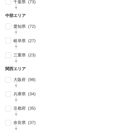
| … 春日部市・富士見市・ふじみ野市 (4)
| … 目黒区・世田谷区 (21)
千葉県 (73)
| … 相模原市・茅ヶ崎市・平塚市 (5)
| … 狭山市・久喜市・深谷市・鴻巣市 (6)
| … 豊島区・文京区 (10)
| … 千葉市・船橋市・松戸市 (21)
| … 厚木市・小田原市・町田市・大和市・海老
中部エリア
| … 加須市・熊谷市・坂戸市・羽生市 (6)
| … 練馬区・板橋区 (14)
名市 (5)
| … 浦安市・市原市・八千代市・佐倉市 (14)
愛知県 (72)
| … 比企郡・入間郡・入間市・秩父市・秩父
| … 中野区・杉並区 (13)
| … 市川市・柏市・習志野市・流山市 (17)
郡・北葛飾郡・北足立郡 (14)
| … 名古屋市 (27)
| … 北区・台東区・足立区・荒川区 (24)
岐阜県 (27)
| … 野田市・成田市・木更津市・茂原市・我孫
| … さいたま市 (15)
| … 春日井市・小牧市・一宮市 (6)
| … 葛飾区・墨田区・江東区・江戸川区 (39)
子市 (19)
| … 岐阜市・大垣市 (10)
| … 川口市・越谷市・川越市 (14)
三重県 (23)
| … 稲沢市/・尾張旭市・瀬戸市・日進市 (10)
| … 八王子市・武蔵野市・三鷹市・日野市・西
| … 四街道市・君津市・袖ケ浦市・鎌ケ谷市 (2)
| … 各務原市・関市・羽島市 (6)
| … 和光市・草加市・戸田市・蕨市 (6)
東京市 (16)
| … 津市・四日市市 (9)
| … 豊明市・東海市・大府市・刈谷市 (7)
関西エリア
| … 多治見市・可児市・土岐市・恵那市・中津
| … 三郷市・所沢市・新座市 (10)
| … 府中市・調布市・狛江市 (13)
| … 鈴鹿市・松阪市・桑名市 (8)
| … 知立市・安城市・豊田市・岡崎市 (12)
川市 (5)
大阪府 (98)
| … 朝霞市・上尾市・志木市 (6)
| … 小金井市・小平市・東村山市・武蔵村山
| … 伊賀市・亀山市・多気郡 (3)
| … 豊川市・豊橋市・半田市・西尾市 (10)
| … 瑞穂市・山県市 (1)
市・東大和市 (9)
| … 大阪市 ・堺市 (61)
兵庫県 (34)
| … 伊勢市・志摩市 (3)
| … 郡上市・高山市・飛騨市 (5)
| … 立川市・国分寺市・国立市・多摩市・町田
| … 東大阪市 ・枚方市・池田市・泉佐野市 (9)
市 (11)
| … 神戸市・芦屋市 (15)
京都府 (35)
| … 豊中市・吹田市 ・高槻市・茨木市 (15)
| … 稲城市・清瀬市・久留米市・東久留米市・
| … 尼崎市・西宮市・宝塚市 (7)
福生市・あきる野市・羽村市 (8)
| … 京都市・宇治市 (16)
| … 八尾市・寝屋川市・岸和田市・守口市 (5)
奈良県 (37)
| … 姫路市・明石市・伊丹市 (8)