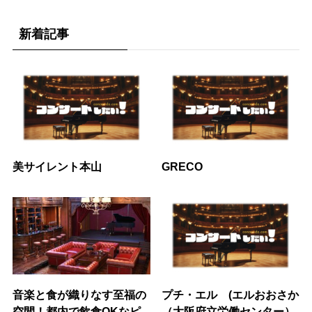
新着記事
美サイレント本山
GRECO
音楽と食が織りなす至福の
プチ・エル (エルおおさか
空間！都内で飲食OKなピ
（大阪府立労働センター）