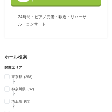
24時間・ピアノ完備・駅近・リハーサ
ル・コンサート
ホール検索
関東エリア
東京都 (258)
| … 新宿区・渋谷区 (39)
神奈川県 (82)
| … 千代田区・中央区・港区 (30)
| … 横浜市 (44)
| … 川崎市 (23)
埼玉県 (83)
| … 品川区・大田区 (10)
| … 鎌倉市・逗子・横須賀市・藤沢市 (4)