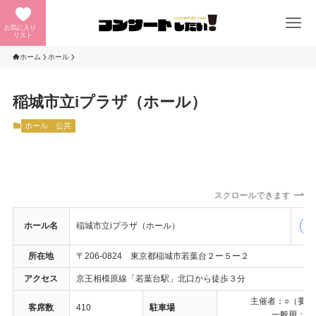
お気に入り
リスト
ホーム
ホール
稲城市立iプラザ（ホール）
ホール
公共
スクロールできます
ホール名
稲城市立iプラザ（ホール）
公
所在地
〒206-0824 東京都稲城市若葉台２ー５ー２
アクセス
京王相模原線「若葉台駅」北口から徒歩３分
主催者：○（要予
客席数
410
駐車場
一般用：×