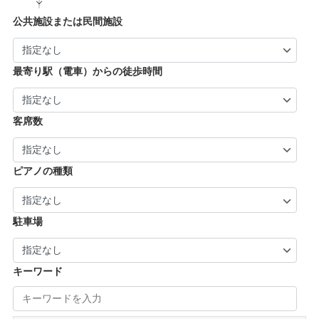
| … 向日市・八幡市・綾部市・宮津市・南丹
| … 門真市・松原市・和泉市 ・箕面市 (5)
| … 奈良市・橿原市・生駒市・生駒郡 (21)
| … 加古川市・川西市 (4)
公共施設または民間施設
市・京丹後市 (6)
| … 羽曳野市・柏原市・富田林市・泉大津市・
| … 大和郡山市・香芝市・天理市・桜井市 (7)
| … 福知山市・城陽市・京田辺市・木津川市 (9)
河内長野市 (3)
| … 葛城市・平群町・王寺町・大和高田市 (6)
| … 長岡京市・亀岡市・舞鶴市 (4)
最寄り駅（電車）からの徒歩時間
| … 御所市・五條市・宇陀市 (3)
客席数
ピアノの種類
駐車場
キーワード