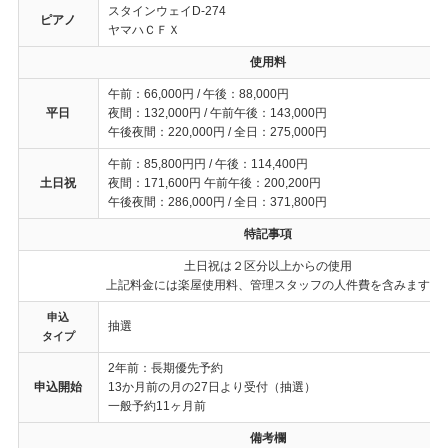
スタインウェイD-274
ピアノ
ヤマハＣＦＸ
使用料
午前：66,000円 / 午後：88,000円
平日
夜間：132,000円 / 午前午後：143,000円
午後夜間：220,000円 / 全日：275,000円
午前：85,800円円 / 午後：114,400円
土日祝
夜間：171,600円 午前午後：200,200円
午後夜間：286,000円 / 全日：371,800円
特記事項
⼟⽇祝は２区分以上からの使⽤
上記料⾦には楽屋使⽤料、管理スタッフの⼈件費を含みます
申込
抽選
タイプ
2年前：長期優先予約
申込開始
13か月前の月の27日より受付（抽選）
一般予約11ヶ月前
備考欄