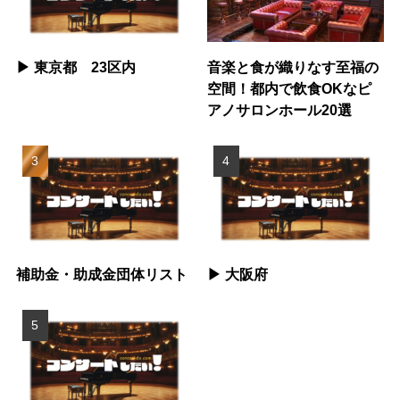
▶︎ 東京都 23区内
音楽と食が織りなす至福の
空間！都内で飲食OKなピ
アノサロンホール20選
補助金・助成金団体リスト
▶︎ 大阪府