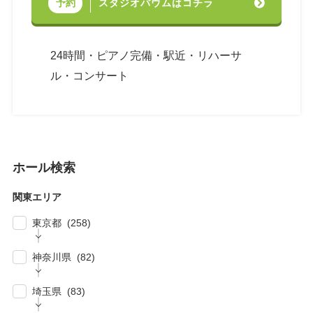
スタジオバウムはコチラ
予約
24時間・ピアノ完備・駅近・リハーサ
ル・コンサート
ホール検索
関東エリア
東京都 (258)
| … 新宿区・渋谷区 (39)
神奈川県 (82)
| … 千代田区・中央区・港区 (30)
| … 横浜市 (44)
| … 川崎市 (23)
埼玉県 (83)
| … 品川区・大田区 (10)
| … 鎌倉市・逗子・横須賀市・藤沢市 (4)