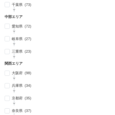
| … 春日部市・富士見市・ふじみ野市 (4)
| … 目黒区・世田谷区 (21)
千葉県 (73)
| … 相模原市・茅ヶ崎市・平塚市 (5)
| … 狭山市・久喜市・深谷市・鴻巣市 (6)
| … 豊島区・文京区 (10)
| … 千葉市・船橋市・松戸市 (21)
| … 厚木市・小田原市・町田市・大和市・海老
中部エリア
| … 加須市・熊谷市・坂戸市・羽生市 (6)
| … 練馬区・板橋区 (14)
名市 (5)
| … 浦安市・市原市・八千代市・佐倉市 (14)
愛知県 (72)
| … 比企郡・入間郡・入間市・秩父市・秩父
| … 中野区・杉並区 (13)
| … 市川市・柏市・習志野市・流山市 (17)
郡・北葛飾郡・北足立郡 (14)
| … 名古屋市 (27)
| … 北区・台東区・足立区・荒川区 (24)
岐阜県 (27)
| … 野田市・成田市・木更津市・茂原市・我孫
| … さいたま市 (15)
| … 春日井市・小牧市・一宮市 (6)
| … 葛飾区・墨田区・江東区・江戸川区 (39)
子市 (19)
| … 岐阜市・大垣市 (10)
| … 川口市・越谷市・川越市 (14)
三重県 (23)
| … 稲沢市/・尾張旭市・瀬戸市・日進市 (10)
| … 八王子市・武蔵野市・三鷹市・日野市・西
| … 四街道市・君津市・袖ケ浦市・鎌ケ谷市 (2)
| … 各務原市・関市・羽島市 (6)
| … 和光市・草加市・戸田市・蕨市 (6)
東京市 (16)
| … 津市・四日市市 (9)
| … 豊明市・東海市・大府市・刈谷市 (7)
関西エリア
| … 多治見市・可児市・土岐市・恵那市・中津
| … 三郷市・所沢市・新座市 (10)
| … 府中市・調布市・狛江市 (13)
| … 鈴鹿市・松阪市・桑名市 (8)
| … 知立市・安城市・豊田市・岡崎市 (12)
川市 (5)
大阪府 (98)
| … 朝霞市・上尾市・志木市 (6)
| … 小金井市・小平市・東村山市・武蔵村山
| … 伊賀市・亀山市・多気郡 (3)
| … 豊川市・豊橋市・半田市・西尾市 (10)
| … 瑞穂市・山県市 (1)
市・東大和市 (9)
| … 大阪市 ・堺市 (61)
兵庫県 (34)
| … 伊勢市・志摩市 (3)
| … 郡上市・高山市・飛騨市 (5)
| … 立川市・国分寺市・国立市・多摩市・町田
| … 東大阪市 ・枚方市・池田市・泉佐野市 (9)
市 (11)
| … 神戸市・芦屋市 (15)
京都府 (35)
| … 豊中市・吹田市 ・高槻市・茨木市 (15)
| … 稲城市・清瀬市・久留米市・東久留米市・
| … 尼崎市・西宮市・宝塚市 (7)
福生市・あきる野市・羽村市 (8)
| … 京都市・宇治市 (16)
| … 八尾市・寝屋川市・岸和田市・守口市 (5)
奈良県 (37)
| … 姫路市・明石市・伊丹市 (8)