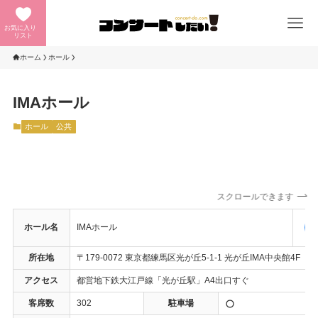
お気に入り
リスト
ホーム
ホール
IMAホール
ホール
公共
スクロールできます
ホール名
IMAホール
所在地
〒179-0072 東京都練馬区光が丘5-1-1 光が丘IMA中央館4F
アクセス
都営地下鉄大江戸線「光が丘駅」A4出口すぐ
客席数
302
駐車場