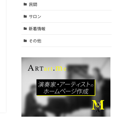
村山
民間
市・武
蔵村山
サロン
市・東
大和
新着情報
市 (9)
| … 立川
その他
市・国
分寺
市・国
立市・
多摩
市・町
田市 (1
1)
| … 稲城
市・清
瀬市・
久留米
市・東
久留米
市・福