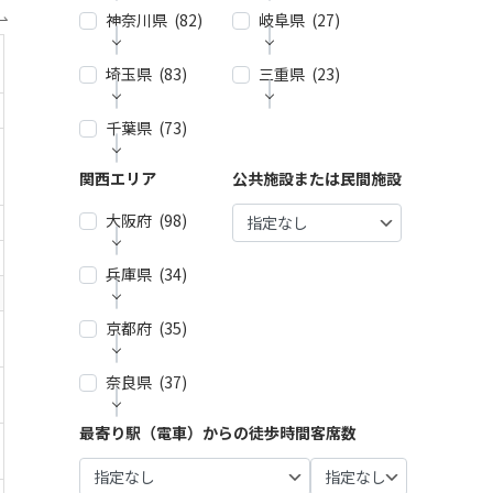
神奈川県 (82)
| … 新宿
岐阜県 (27)
| … 名古
区・渋
屋市 (2
谷区 (3
7)
埼玉県 (83)
| … 横浜
三重県 (23)
| … 岐阜
9)
市 (44)
市・大
| … 春日
垣市 (1
| … 千代
井市・
千葉県 (73)
| … 春日
| … 津
| … 川崎
0)
田区・
小牧
部市・
市・四
市 (23)
中央
市・一
富士見
日市
| … 各務
関西エリア
公共施設または民間施設
| … 千葉
| … 鎌倉
区・港
宮市 (6)
市・ふ
市 (9)
原市・
市・船
市・逗
区 (30)
じみ野
関市・
| … 稲沢
大阪府 (98)
橋市・
| … 鈴鹿
子・横
市 (4)
羽島
| … 品川
市/・尾
松戸
市・松
須賀
市 (6)
区・大
張旭
市 (21)
| … 狭山
阪市・
市・藤
兵庫県 (34)
| … 大阪
田区 (1
市・瀬
市・久
桑名
沢市 (4)
| … 多治
市 ・堺
| … 浦安
0)
戸市・
喜市・
市 (8)
見市・
市 (61)
市・市
| … 相模
京都府 (35)
| … 神戸
日進
深谷
可児
| … 目黒
原市・
| … 伊賀
原市・
市・芦
市 (10)
| … 東大
市・鴻
市・土
区・世
八千代
市・亀
茅ヶ崎
屋市 (1
阪市 ・
巣市 (6)
奈良県 (37)
| … 京都
岐市・
田谷
| … 豊明
市・佐
山市・
市・平
5)
枚方
市・宇
恵那
区 (21)
市・東
倉市 (1
| … 加須
多気
塚市 (5)
市・池
治市 (1
市・中
| … 尼崎
海市・
最寄り駅（電車）からの徒歩時間
客席数
4)
市・熊
| … 奈良
郡 (3)
| … 豊島
田市・
| … 厚木
6)
津川
市・西
大府
谷市・
市・橿
区・文
泉佐野
| … 市川
| … 伊勢
市・小
市 (5)
宮市・
市・刈
坂戸
原市・
| … 向日
京区 (1
市 (9)
市・柏
市・志
田原