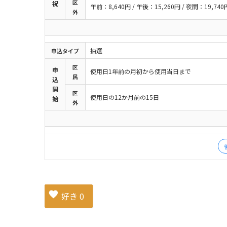
区
祝
午前：8,640円 / 午後：15,260円 / 夜間：19,740
外
抽選
申込
タイプ
区
申
使用日1年前の月初から使用当日まで
民
込
開
区
使用日の12か月前の15日
始
外
好き
0