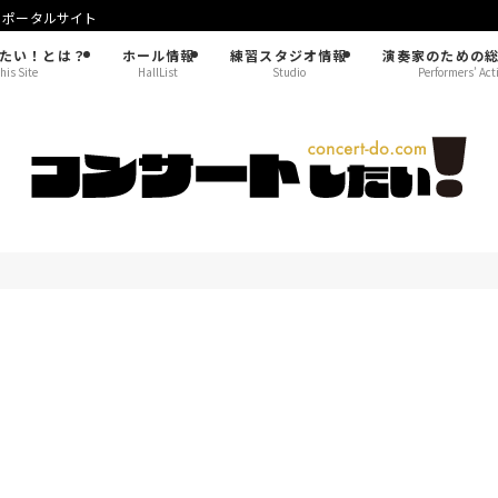
！ポータルサイト
たい！とは？
ホール情報
練習スタジオ情報
演奏家のための
his Site
HallList
Studio
Performers’ Act