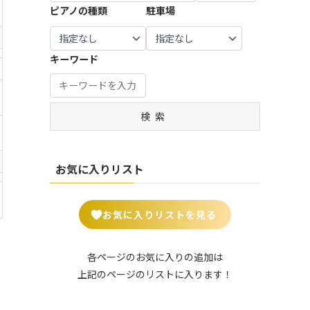
宝塚
谷市 (7)
市・羽
生駒
市・八
| … 瑞穂
0)
ピアノの種類
駐車場
市・習
摩市 (3)
市・町
市 (7)
| … 豊中
生市 (6)
市・生
幡市・
市・山
| … 知立
志野
田市・
| … 練馬
市・吹
駒郡 (2
綾部
県市 (1)
| … 姫路
市・安
市・流
| … 比企
大和
区・板
田市 ・
1)
市・宮
市・明
城市・
山市 (1
郡・入
市・海
| … 郡上
橋区 (1
高槻
キーワード
津市・
石市・
豊田
7)
間郡・
| … 大和
老名
市・高
4)
市・茨
南丹
伊丹
市・岡
入間
郡山
市 (5)
山市・
木市 (1
| … 野田
市・京
| … 中野
市 (8)
崎市 (1
市・秩
市・香
飛騨
5)
市・成
丹後
区・杉
2)
父市・
芝市・
市 (5)
| … 加古
田市・
検索
市 (6)
並区 (1
| … 八尾
秩父
天理
川市・
| … 豊川
木更津
3)
市・寝
郡・北
市・桜
| … 福知
川西
市・豊
市・茂
屋川
葛飾
井市 (7)
山市・
| … 北
市 (4)
橋市・
原市・
市・岸
郡・北
城陽
区・台
半田
お気に入りリスト
我孫子
| … 葛城
和田
足立
市・京
東区・
市・西
市 (19)
市・平
市・守
郡 (14)
田辺
足立
尾市 (1
群町・
口市 (5)
| … 四街
市・木
区・荒
0)
| … さい
王寺
お気に入りリストを見る
道市・
津川
川区 (2
| … 門真
たま
町・大
君津
市 (9)
4)
市・松
市 (15)
和高田
市・袖
原市・
市 (6)
| … 長岡
| … 葛飾
各ページのお気に入りの追加は
ケ浦
| … 川口
和泉市
京市・
区・墨
上記のページのリストに入ります！
市・鎌
市・越
| … 御所
・箕面
亀岡
田区・
ケ谷
谷市・
市・五
市 (5)
市・舞
江東
市 (2)
川越
條市・