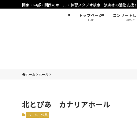
関東・中部・関西のホール・練習スタジオ検索！演奏家の活動支援
トップページ
コンサートし
TOP
About T
ホーム
ホール
北とぴあ カナリアホール
ホール
公共