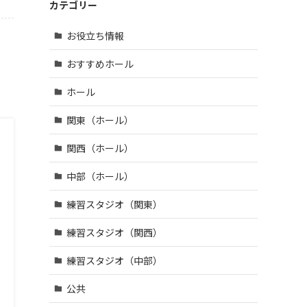
鶴市 (4)
区・江
| … 羽曳
カテゴリー
市 (14)
宇陀
戸川
野市・
市 (3)
| … 和光
区 (39)
柏原
お役立ち情報
市・草
市・富
| … 八王
加市・
田林
子市・
おすすめホール
戸田
市・泉
武蔵野
市・蕨
大津
市・三
ホール
市 (6)
市・河
鷹市・
内長野
| … 三郷
日野
関東（ホール）
市 (3)
市・所
市・西
沢市・
東京
関西（ホール）
新座
市 (16)
市 (10)
中部（ホール）
| … 府中
| … 朝霞
市・調
練習スタジオ（関東）
市・上
布市・
尾市・
狛江
練習スタジオ（関西）
志木
市 (13)
市 (6)
| … 小金
練習スタジオ（中部）
井市・
小平
公共
市・東