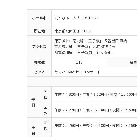
ホール名
北とぴあ カナリアホール
所在地
東京都北区王子1-11-2
東京メトロ南北線 「王子駅」 ５番出口 直結
アクセス
京浜東北線 「王子駅」 北口 徒歩 2分
都電荒川線 「王子駅前」 徒歩 5分
客席数
110
駐車
ピアノ
ヤマハC6XA セミコンサート
区
午前：4,820円 / 午後：8,520円 / 夜間：11,000円
民
平
日
区
午前：7,220円 / 午後：12,780円 / 夜間：16,500
外
区
午前：5,760円 / 午後：10,180円 / 夜間：13,160
土
民
日