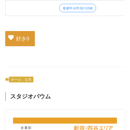
後援申込申請の詳細
好き
0
ホール
公共
スタジオバウム