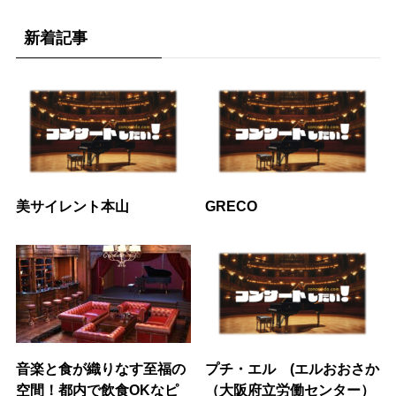
新着記事
美サイレント本山
GRECO
音楽と食が織りなす至福の
プチ・エル (エルおおさか
空間！都内で飲食OKなピ
（大阪府立労働センター）