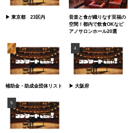
▶︎ 東京都 23区内
音楽と食が織りなす至福の
空間！都内で飲食OKなピ
アノサロンホール20選
補助金・助成金団体リスト
▶︎ 大阪府