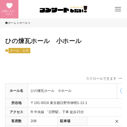
お気に入り
リスト
ホーム
ホール
ひの煉瓦ホール 小ホール
ホール
公共
スクロールできます
ホール名
ひの煉瓦ホール 小ホール
公
所在地
〒191-0016 東京都日野市神明1-12-1
アクセス
R 中央線 「日野駅」下車 徒歩15分
客席数
208
駐車場