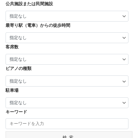
| … 奈良市・橿原市・生駒市・生駒郡 (21)
| … 加古川市・川西市 (4)
公共施設または民間施設
市・京丹後市 (6)
| … 羽曳野市・柏原市・富田林市・泉大津市・
| … 大和郡山市・香芝市・天理市・桜井市 (7)
| … 福知山市・城陽市・京田辺市・木津川市 (9)
河内長野市 (3)
| … 葛城市・平群町・王寺町・大和高田市 (6)
| … 長岡京市・亀岡市・舞鶴市 (4)
最寄り駅（電車）からの徒歩時間
| … 御所市・五條市・宇陀市 (3)
客席数
ピアノの種類
駐車場
キーワード
検索