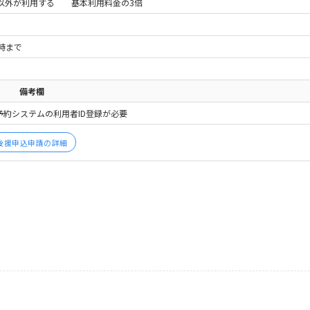
利用する 基本利用料金の3倍
時まで
備考欄
予約システムの利用者ID登録が必要
後援申込申請の詳細