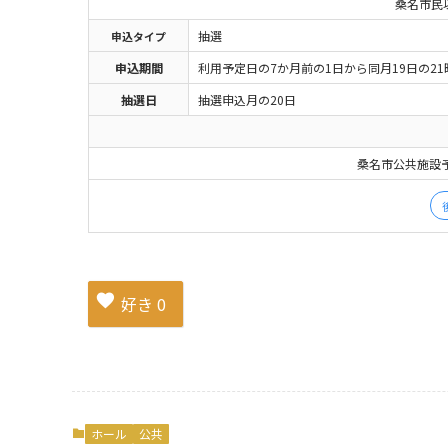
桑名市民以外が
抽選
申込
タイプ
申込期間
利用予定日の7か月前の1日から同月19日の21
抽選日
抽選申込月の20日
桑名市公共施設
好き
0
ホール
公共