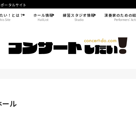
！ポータルサイト
たい！とは？
ホール情報
練習スタジオ情報
演奏家のための
his Site
HallList
Studio
Performers’ Act
ホール