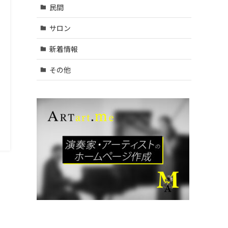
村山
民間
市・武
蔵村山
サロン
市・東
大和
新着情報
市 (9)
| … 立川
その他
市・国
分寺
市・国
立市・
多摩
市・町
田市 (1
1)
| … 稲城
市・清
瀬市・
久留米
市・東
久留米
市・福