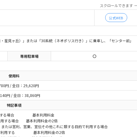
スクロールできます
公式WEB
野田・星見ヶ丘）」または「30系統（ネオポリス行き）」に乗車し、「センター前」
専用駐車場
使用料
780円 / 全日：29,620円
140円 / 全日：38,860円
特記事項
利用する場合 基本利用料金
利用する場合 基本利用料金の2倍
、または営利、営業、宣伝その他これに類する目的で利用する場合
用する 基本利用料金の2倍