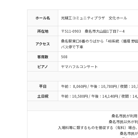
ホール名
光精工コミュニティプラザ 文化ホール
所在地
〒511-0903 桑名市大山田1丁目7－4
桑名駅東口6番のりばから「48系統（循環 
アクセス
バス停で下車
客席数
508
ピアノ
ヤマハフルコンサート
平日
午前： 8,060円 / 午後：10,780円 / 夜間：10,
土日祝
午前：10,580円 / 午後：14,140円 / 夜間：14,
桑名市民が
桑名市民以外が
入場料等に類するものを徴収する（有料）場合
桑名市民が利