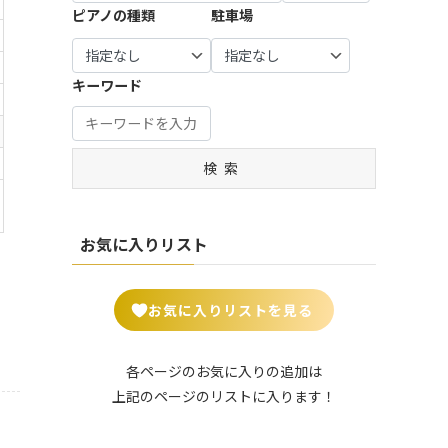
宝塚
谷市 (7)
市・羽
生駒
市・八
| … 瑞穂
0)
ピアノの種類
駐車場
市・習
摩市 (3)
市・町
市 (7)
| … 豊中
生市 (6)
市・生
幡市・
市・山
| … 知立
志野
田市・
| … 練馬
市・吹
駒郡 (2
綾部
県市 (1)
| … 姫路
市・安
市・流
| … 比企
大和
区・板
田市 ・
1)
市・宮
市・明
城市・
山市 (1
郡・入
市・海
| … 郡上
橋区 (1
高槻
キーワード
津市・
石市・
豊田
7)
間郡・
| … 大和
老名
市・高
4)
市・茨
南丹
伊丹
市・岡
入間
郡山
市 (5)
山市・
木市 (1
| … 野田
市・京
| … 中野
市 (8)
崎市 (1
市・秩
市・香
飛騨
5)
市・成
丹後
区・杉
2)
父市・
芝市・
市 (5)
| … 加古
田市・
検索
市 (6)
並区 (1
| … 八尾
秩父
天理
川市・
| … 豊川
木更津
3)
市・寝
郡・北
市・桜
| … 福知
川西
市・豊
市・茂
屋川
葛飾
井市 (7)
山市・
| … 北
市 (4)
橋市・
原市・
市・岸
郡・北
城陽
区・台
半田
お気に入りリスト
我孫子
| … 葛城
和田
足立
市・京
東区・
市・西
市 (19)
市・平
市・守
郡 (14)
田辺
足立
尾市 (1
群町・
口市 (5)
| … 四街
市・木
区・荒
0)
| … さい
王寺
お気に入りリストを見る
道市・
津川
川区 (2
| … 門真
たま
町・大
君津
市 (9)
4)
市・松
市 (15)
和高田
市・袖
原市・
市 (6)
| … 長岡
| … 葛飾
各ページのお気に入りの追加は
ケ浦
| … 川口
和泉市
京市・
区・墨
上記のページのリストに入ります！
市・鎌
市・越
| … 御所
・箕面
亀岡
田区・
ケ谷
谷市・
市・五
市 (5)
市・舞
江東
市 (2)
川越
條市・