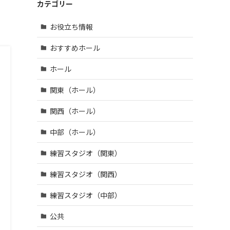
鶴市 (4)
区・江
| … 羽曳
カテゴリー
市 (14)
宇陀
戸川
野市・
市 (3)
| … 和光
区 (39)
柏原
お役立ち情報
市・草
市・富
| … 八王
加市・
田林
子市・
おすすめホール
戸田
市・泉
武蔵野
市・蕨
大津
市・三
ホール
市 (6)
市・河
鷹市・
内長野
| … 三郷
日野
関東（ホール）
市 (3)
市・所
市・西
沢市・
東京
関西（ホール）
新座
市 (16)
市 (10)
中部（ホール）
| … 府中
| … 朝霞
市・調
練習スタジオ（関東）
市・上
布市・
尾市・
狛江
練習スタジオ（関西）
志木
市 (13)
市 (6)
| … 小金
練習スタジオ（中部）
井市・
小平
公共
市・東