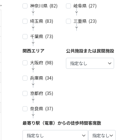
神奈川県 (82)
| … 新宿
岐阜県 (27)
| … 名古
区・渋
屋市 (2
谷区 (3
7)
埼玉県 (83)
| … 横浜
三重県 (23)
| … 岐阜
9)
市 (44)
市・大
| … 春日
垣市 (1
| … 千代
井市・
千葉県 (73)
| … 春日
| … 津
| … 川崎
0)
田区・
小牧
部市・
市・四
市 (23)
中央
市・一
富士見
日市
| … 各務
関西エリア
公共施設または民間施設
| … 千葉
| … 鎌倉
区・港
宮市 (6)
市・ふ
市 (9)
原市・
市・船
市・逗
区 (30)
じみ野
関市・
| … 稲沢
大阪府 (98)
橋市・
| … 鈴鹿
子・横
市 (4)
羽島
| … 品川
市/・尾
松戸
市・松
須賀
市 (6)
区・大
張旭
市 (21)
| … 狭山
阪市・
市・藤
兵庫県 (34)
| … 大阪
田区 (1
市・瀬
市・久
桑名
沢市 (4)
| … 多治
市 ・堺
| … 浦安
0)
戸市・
喜市・
市 (8)
見市・
市 (61)
市・市
| … 相模
京都府 (35)
| … 神戸
日進
深谷
可児
| … 目黒
原市・
| … 伊賀
原市・
市・芦
市 (10)
| … 東大
市・鴻
市・土
区・世
八千代
市・亀
茅ヶ崎
屋市 (1
阪市 ・
巣市 (6)
奈良県 (37)
| … 京都
岐市・
田谷
| … 豊明
市・佐
山市・
市・平
5)
枚方
市・宇
恵那
区 (21)
市・東
倉市 (1
| … 加須
多気
塚市 (5)
市・池
治市 (1
市・中
| … 尼崎
海市・
最寄り駅（電車）からの徒歩時間
客席数
4)
市・熊
| … 奈良
郡 (3)
| … 豊島
田市・
| … 厚木
6)
津川
市・西
大府
谷市・
市・橿
区・文
泉佐野
| … 市川
| … 伊勢
市・小
市 (5)
宮市・
市・刈
坂戸
原市・
| … 向日
京区 (1
市 (9)
市・柏
市・志
田原