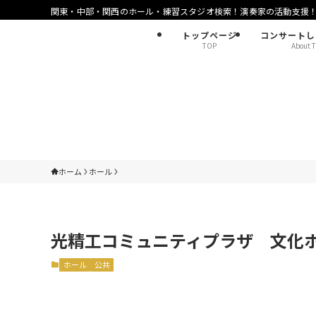
関東・中部・関西のホール・練習スタジオ検索！演奏家の活動支援
トップページ
コンサートし
TOP
About T
ホーム
ホール
光精工コミュニティプラザ 文化
ホール
公共