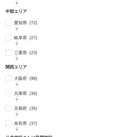
| … 相模原市・茅ヶ崎市・平塚市 (5)
| … 狭山市・久喜市・深谷市・鴻巣市 (6)
| … 豊島区・文京区 (10)
| … 千葉市・船橋市・松戸市 (21)
| … 厚木市・小田原市・町田市・大和市・海老
中部エリア
| … 加須市・熊谷市・坂戸市・羽生市 (6)
| … 練馬区・板橋区 (14)
名市 (5)
| … 浦安市・市原市・八千代市・佐倉市 (14)
愛知県 (72)
| … 比企郡・入間郡・入間市・秩父市・秩父
| … 中野区・杉並区 (13)
| … 市川市・柏市・習志野市・流山市 (17)
郡・北葛飾郡・北足立郡 (14)
| … 名古屋市 (27)
| … 北区・台東区・足立区・荒川区 (24)
岐阜県 (27)
| … 野田市・成田市・木更津市・茂原市・我孫
| … さいたま市 (15)
| … 春日井市・小牧市・一宮市 (6)
| … 葛飾区・墨田区・江東区・江戸川区 (39)
子市 (19)
| … 岐阜市・大垣市 (10)
| … 川口市・越谷市・川越市 (14)
三重県 (23)
| … 稲沢市/・尾張旭市・瀬戸市・日進市 (10)
| … 八王子市・武蔵野市・三鷹市・日野市・西
| … 四街道市・君津市・袖ケ浦市・鎌ケ谷市 (2)
| … 各務原市・関市・羽島市 (6)
| … 和光市・草加市・戸田市・蕨市 (6)
東京市 (16)
| … 津市・四日市市 (9)
| … 豊明市・東海市・大府市・刈谷市 (7)
関西エリア
| … 多治見市・可児市・土岐市・恵那市・中津
| … 三郷市・所沢市・新座市 (10)
| … 府中市・調布市・狛江市 (13)
| … 鈴鹿市・松阪市・桑名市 (8)
| … 知立市・安城市・豊田市・岡崎市 (12)
川市 (5)
大阪府 (98)
| … 朝霞市・上尾市・志木市 (6)
| … 小金井市・小平市・東村山市・武蔵村山
| … 伊賀市・亀山市・多気郡 (3)
| … 豊川市・豊橋市・半田市・西尾市 (10)
| … 瑞穂市・山県市 (1)
市・東大和市 (9)
| … 大阪市 ・堺市 (61)
兵庫県 (34)
| … 伊勢市・志摩市 (3)
| … 郡上市・高山市・飛騨市 (5)
| … 立川市・国分寺市・国立市・多摩市・町田
| … 東大阪市 ・枚方市・池田市・泉佐野市 (9)
市 (11)
| … 神戸市・芦屋市 (15)
京都府 (35)
| … 豊中市・吹田市 ・高槻市・茨木市 (15)
| … 稲城市・清瀬市・久留米市・東久留米市・
| … 尼崎市・西宮市・宝塚市 (7)
福生市・あきる野市・羽村市 (8)
| … 京都市・宇治市 (16)
| … 八尾市・寝屋川市・岸和田市・守口市 (5)
奈良県 (37)
| … 姫路市・明石市・伊丹市 (8)
| … 向日市・八幡市・綾部市・宮津市・南丹
| … 門真市・松原市・和泉市 ・箕面市 (5)
| … 奈良市・橿原市・生駒市・生駒郡 (21)