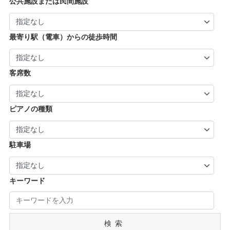
| … 加古川市・川西市 (4)
公共施設または民間施設
市・京丹後市 (6)
| … 羽曳野市・柏原市・富田林市・泉大津市・
| … 大和郡山市・香芝市・天理市・桜井市 (7)
| … 福知山市・城陽市・京田辺市・木津川市 (9)
河内長野市 (3)
| … 葛城市・平群町・王寺町・大和高田市 (6)
| … 長岡京市・亀岡市・舞鶴市 (4)
最寄り駅（電車）からの徒歩時間
| … 御所市・五條市・宇陀市 (3)
客席数
ピアノの種類
駐車場
キーワード
検索