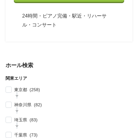
24時間・ピアノ完備・駅近・リハーサ
ル・コンサート
ホール検索
関東エリア
東京都 (258)
| … 新宿区・渋谷区 (39)
神奈川県 (82)
| … 千代田区・中央区・港区 (30)
| … 横浜市 (44)
| … 川崎市 (23)
埼玉県 (83)
| … 品川区・大田区 (10)
| … 鎌倉市・逗子・横須賀市・藤沢市 (4)
| … 春日部市・富士見市・ふじみ野市 (4)
| … 目黒区・世田谷区 (21)
千葉県 (73)