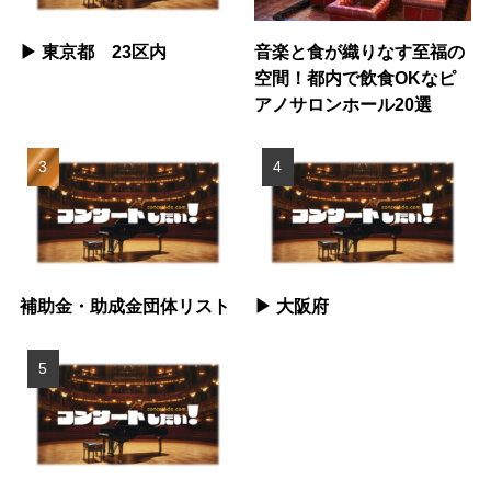
▶︎ 東京都 23区内
音楽と食が織りなす至福の
空間！都内で飲食OKなピ
アノサロンホール20選
補助金・助成金団体リスト
▶︎ 大阪府