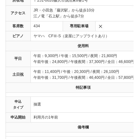
所在地
〒251-0026藤沢市鵠沼東8番1号
JR・小田急「藤沢駅」から徒歩10分
アクセス
江ノ電「石上駅」から徒歩7分
客席数
434
専用駐車場
ピアノ
ヤマハ CFⅢ-S（楽屋にアップライトあり）
使用料
午前：9,300円 / 午後：15,500円 / 夜間：21,800円
平日
午前午後：24,800円 / 午後夜間：37,300円 / 全日：46,600円
午前：11,400円 / 午後：20,300円 / 夜間：26,100円
土日祝
午前午後：31,700円 / 午後夜間：46,400円 / 全日：57,800円
特記事項
申込
抽選
タイプ
申込開始
利用月の1年前
備考欄