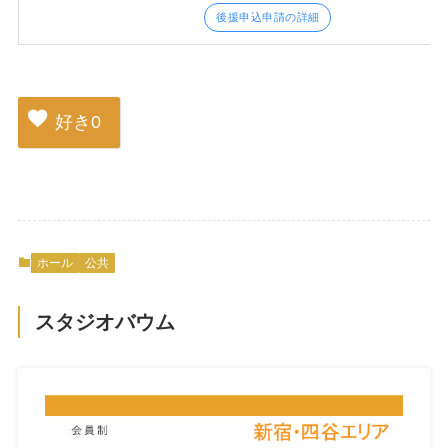
後援申込申請の詳細
好き
0
ホール
公共
スタジオバウム