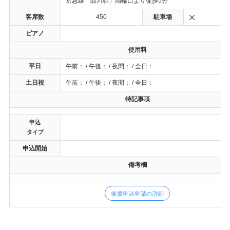
京急線「品川駅」高輪口より徒歩5分
客席数
450
駐車場
ピアノ
使用料
平日
午前： / 午後： / 夜間： / 全日：
土日祝
午前： / 午後： / 夜間： / 全日：
特記事項
申込
タイプ
申込開始
備考欄
後援申込申請の詳細