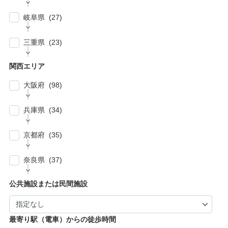
| … 市川市・柏市・習志野市・流山市 (17)
郡・北葛飾郡・北足立郡 (14)
| … 名古屋市 (27)
| … 北区・台東区・足立区・荒川区 (24)
岐阜県 (27)
| … 野田市・成田市・木更津市・茂原市・我孫
| … さいたま市 (15)
| … 春日井市・小牧市・一宮市 (6)
| … 葛飾区・墨田区・江東区・江戸川区 (39)
子市 (19)
| … 岐阜市・大垣市 (10)
| … 川口市・越谷市・川越市 (14)
三重県 (23)
| … 稲沢市/・尾張旭市・瀬戸市・日進市 (10)
| … 八王子市・武蔵野市・三鷹市・日野市・西
| … 四街道市・君津市・袖ケ浦市・鎌ケ谷市 (2)
| … 各務原市・関市・羽島市 (6)
| … 和光市・草加市・戸田市・蕨市 (6)
東京市 (16)
| … 津市・四日市市 (9)
| … 豊明市・東海市・大府市・刈谷市 (7)
関西エリア
| … 多治見市・可児市・土岐市・恵那市・中津
| … 三郷市・所沢市・新座市 (10)
| … 府中市・調布市・狛江市 (13)
| … 鈴鹿市・松阪市・桑名市 (8)
| … 知立市・安城市・豊田市・岡崎市 (12)
川市 (5)
大阪府 (98)
| … 朝霞市・上尾市・志木市 (6)
| … 小金井市・小平市・東村山市・武蔵村山
| … 伊賀市・亀山市・多気郡 (3)
| … 豊川市・豊橋市・半田市・西尾市 (10)
| … 瑞穂市・山県市 (1)
市・東大和市 (9)
| … 大阪市 ・堺市 (61)
兵庫県 (34)
| … 伊勢市・志摩市 (3)
| … 郡上市・高山市・飛騨市 (5)
| … 立川市・国分寺市・国立市・多摩市・町田
| … 東大阪市 ・枚方市・池田市・泉佐野市 (9)
市 (11)
| … 神戸市・芦屋市 (15)
京都府 (35)
| … 豊中市・吹田市 ・高槻市・茨木市 (15)
| … 稲城市・清瀬市・久留米市・東久留米市・
| … 尼崎市・西宮市・宝塚市 (7)
福生市・あきる野市・羽村市 (8)
| … 京都市・宇治市 (16)
| … 八尾市・寝屋川市・岸和田市・守口市 (5)
奈良県 (37)
| … 姫路市・明石市・伊丹市 (8)
| … 向日市・八幡市・綾部市・宮津市・南丹
| … 門真市・松原市・和泉市 ・箕面市 (5)
| … 奈良市・橿原市・生駒市・生駒郡 (21)
| … 加古川市・川西市 (4)
公共施設または民間施設
市・京丹後市 (6)
| … 羽曳野市・柏原市・富田林市・泉大津市・
| … 大和郡山市・香芝市・天理市・桜井市 (7)
| … 福知山市・城陽市・京田辺市・木津川市 (9)
河内長野市 (3)
| … 葛城市・平群町・王寺町・大和高田市 (6)
| … 長岡京市・亀岡市・舞鶴市 (4)
最寄り駅（電車）からの徒歩時間