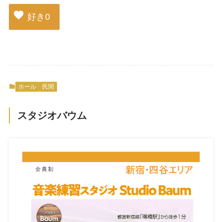
好き
0
ホール
民間
スタジオバウム