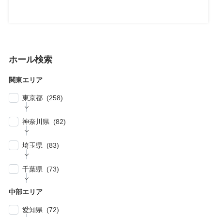
ホール検索
関東エリア
東京都 (258)
| … 新宿区・渋谷区 (39)
神奈川県 (82)
| … 千代田区・中央区・港区 (30)
| … 横浜市 (44)
| … 川崎市 (23)
埼玉県 (83)
| … 品川区・大田区 (10)
| … 鎌倉市・逗子・横須賀市・藤沢市 (4)
| … 春日部市・富士見市・ふじみ野市 (4)
| … 目黒区・世田谷区 (21)
千葉県 (73)
| … 相模原市・茅ヶ崎市・平塚市 (5)
| … 狭山市・久喜市・深谷市・鴻巣市 (6)
| … 豊島区・文京区 (10)
| … 千葉市・船橋市・松戸市 (21)
| … 厚木市・小田原市・町田市・大和市・海老
中部エリア
| … 加須市・熊谷市・坂戸市・羽生市 (6)
| … 練馬区・板橋区 (14)
名市 (5)
| … 浦安市・市原市・八千代市・佐倉市 (14)
愛知県 (72)
| … 比企郡・入間郡・入間市・秩父市・秩父
| … 中野区・杉並区 (13)