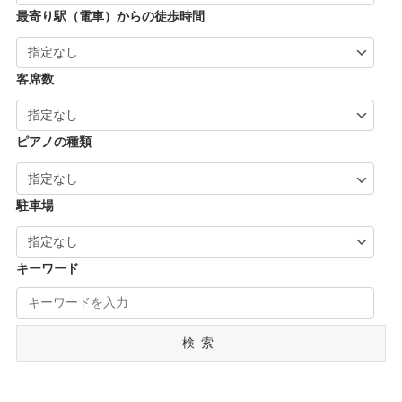
| … 葛城市・平群町・王寺町・大和高田市 (6)
| … 長岡京市・亀岡市・舞鶴市 (4)
最寄り駅（電車）からの徒歩時間
| … 御所市・五條市・宇陀市 (3)
客席数
ピアノの種類
駐車場
キーワード
検索