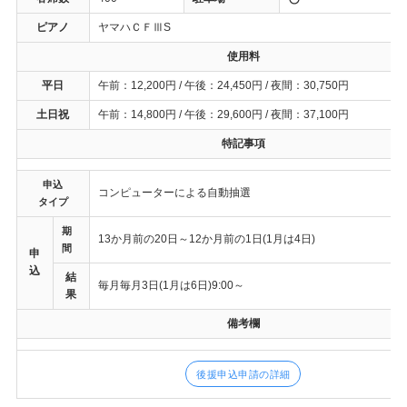
ピアノ
ヤマハＣＦⅢS
使用料
平日
午前：12,200円 / 午後：24,450円 / 夜間：30,750円
土日祝
午前：14,800円 / 午後：29,600円 / 夜間：37,100円
特記事項
申込
コンピューターによる自動抽選
タイプ
期
13か月前の20日～12か月前の1日(1月は4日)
間
申
込
結
毎月毎月3日(1月は6日)9:00～
果
備考欄
後援申込申請の詳細