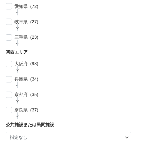
名市 (5)
| … 浦安市・市原市・八千代市・佐倉市 (14)
愛知県 (72)
| … 比企郡・入間郡・入間市・秩父市・秩父
| … 中野区・杉並区 (13)
| … 市川市・柏市・習志野市・流山市 (17)
郡・北葛飾郡・北足立郡 (14)
| … 名古屋市 (27)
| … 北区・台東区・足立区・荒川区 (24)
岐阜県 (27)
| … 野田市・成田市・木更津市・茂原市・我孫
| … さいたま市 (15)
| … 春日井市・小牧市・一宮市 (6)
| … 葛飾区・墨田区・江東区・江戸川区 (39)
子市 (19)
| … 岐阜市・大垣市 (10)
| … 川口市・越谷市・川越市 (14)
三重県 (23)
| … 稲沢市/・尾張旭市・瀬戸市・日進市 (10)
| … 八王子市・武蔵野市・三鷹市・日野市・西
| … 四街道市・君津市・袖ケ浦市・鎌ケ谷市 (2)
| … 各務原市・関市・羽島市 (6)
| … 和光市・草加市・戸田市・蕨市 (6)
東京市 (16)
| … 津市・四日市市 (9)
| … 豊明市・東海市・大府市・刈谷市 (7)
関西エリア
| … 多治見市・可児市・土岐市・恵那市・中津
| … 三郷市・所沢市・新座市 (10)
| … 府中市・調布市・狛江市 (13)
| … 鈴鹿市・松阪市・桑名市 (8)
| … 知立市・安城市・豊田市・岡崎市 (12)
川市 (5)
大阪府 (98)
| … 朝霞市・上尾市・志木市 (6)
| … 小金井市・小平市・東村山市・武蔵村山
| … 伊賀市・亀山市・多気郡 (3)
| … 豊川市・豊橋市・半田市・西尾市 (10)
| … 瑞穂市・山県市 (1)
市・東大和市 (9)
| … 大阪市 ・堺市 (61)
兵庫県 (34)
| … 伊勢市・志摩市 (3)
| … 郡上市・高山市・飛騨市 (5)
| … 立川市・国分寺市・国立市・多摩市・町田
| … 東大阪市 ・枚方市・池田市・泉佐野市 (9)
市 (11)
| … 神戸市・芦屋市 (15)
京都府 (35)
| … 豊中市・吹田市 ・高槻市・茨木市 (15)
| … 稲城市・清瀬市・久留米市・東久留米市・
| … 尼崎市・西宮市・宝塚市 (7)
福生市・あきる野市・羽村市 (8)
| … 京都市・宇治市 (16)
| … 八尾市・寝屋川市・岸和田市・守口市 (5)
奈良県 (37)
| … 姫路市・明石市・伊丹市 (8)
| … 向日市・八幡市・綾部市・宮津市・南丹
| … 門真市・松原市・和泉市 ・箕面市 (5)
| … 奈良市・橿原市・生駒市・生駒郡 (21)
| … 加古川市・川西市 (4)
公共施設または民間施設
市・京丹後市 (6)
| … 羽曳野市・柏原市・富田林市・泉大津市・
| … 大和郡山市・香芝市・天理市・桜井市 (7)
| … 福知山市・城陽市・京田辺市・木津川市 (9)
河内長野市 (3)