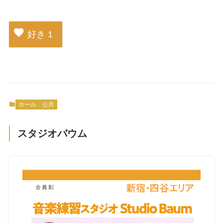
好き
1
ホール
公共
スタジオバウム