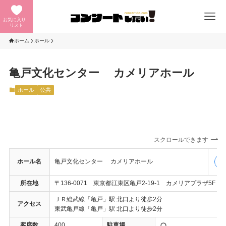
お気に入り
リスト
ホーム
ホール
亀戸文化センター カメリアホール
ホール
公共
スクロールできます
ホール名
亀戸文化センター カメリアホール
公
所在地
〒136-0071 東京都江東区亀戸2-19-1 カメリアプラザ5F
ＪＲ総武線「亀戸」駅 北口より徒歩2分
アクセス
東武亀戸線「亀戸」駅 北口より徒歩2分
客席数
400
駐車場