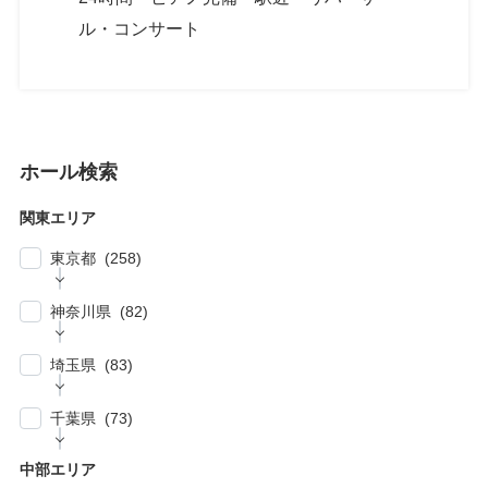
ル・コンサート
ホール検索
関東エリア
東京都 (258)
| … 新宿区・渋谷区 (39)
神奈川県 (82)
| … 千代田区・中央区・港区 (30)
| … 横浜市 (44)
| … 川崎市 (23)
埼玉県 (83)
| … 品川区・大田区 (10)
| … 鎌倉市・逗子・横須賀市・藤沢市 (4)
| … 春日部市・富士見市・ふじみ野市 (4)
| … 目黒区・世田谷区 (21)
千葉県 (73)
| … 相模原市・茅ヶ崎市・平塚市 (5)
| … 狭山市・久喜市・深谷市・鴻巣市 (6)
| … 豊島区・文京区 (10)
| … 千葉市・船橋市・松戸市 (21)
| … 厚木市・小田原市・町田市・大和市・海老
中部エリア
| … 加須市・熊谷市・坂戸市・羽生市 (6)
| … 練馬区・板橋区 (14)