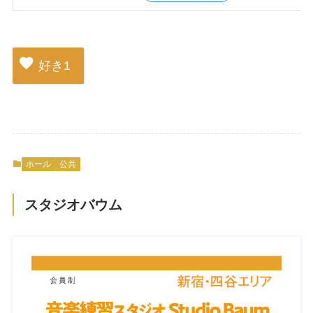
好き
1
ホール
公共
スタジオバウム