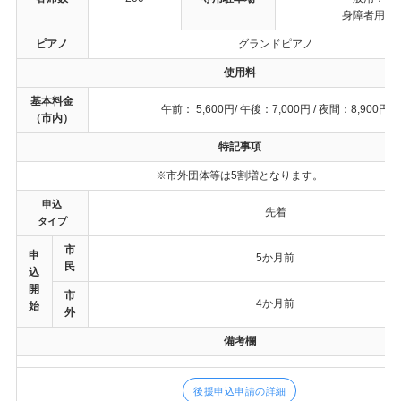
身障者用：
ピアノ
グランドピアノ
使用料
基本料金
午前： 5,600円/ 午後：7,000円 / 夜間：8,900円
（市内）
特記事項
※市外団体等は5割増となります。
申込
先着
タイプ
市
申
5か月前
民
込
開
市
4か月前
始
外
備考欄
後援申込申請の詳細