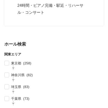
24時間・ピアノ完備・駅近・リハーサ
ル・コンサート
ホール検索
関東エリア
東京都 (258)
| … 新宿区・渋谷区 (39)
神奈川県 (82)
| … 千代田区・中央区・港区 (30)
| … 横浜市 (44)
| … 川崎市 (23)
埼玉県 (83)
| … 品川区・大田区 (10)
| … 鎌倉市・逗子・横須賀市・藤沢市 (4)
| … 春日部市・富士見市・ふじみ野市 (4)
| … 目黒区・世田谷区 (21)
千葉県 (73)
| … 相模原市・茅ヶ崎市・平塚市 (5)
| … 狭山市・久喜市・深谷市・鴻巣市 (6)
| … 豊島区・文京区 (10)