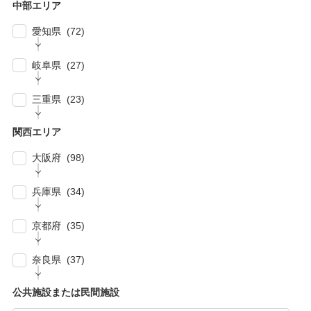
| … 千葉市・船橋市・松戸市 (21)
| … 厚木市・小田原市・町田市・大和市・海老
中部エリア
| … 加須市・熊谷市・坂戸市・羽生市 (6)
| … 練馬区・板橋区 (14)
名市 (5)
| … 浦安市・市原市・八千代市・佐倉市 (14)
愛知県 (72)
| … 比企郡・入間郡・入間市・秩父市・秩父
| … 中野区・杉並区 (13)
| … 市川市・柏市・習志野市・流山市 (17)
郡・北葛飾郡・北足立郡 (14)
| … 名古屋市 (27)
| … 北区・台東区・足立区・荒川区 (24)
岐阜県 (27)
| … 野田市・成田市・木更津市・茂原市・我孫
| … さいたま市 (15)
| … 春日井市・小牧市・一宮市 (6)
| … 葛飾区・墨田区・江東区・江戸川区 (39)
子市 (19)
| … 岐阜市・大垣市 (10)
| … 川口市・越谷市・川越市 (14)
三重県 (23)
| … 稲沢市/・尾張旭市・瀬戸市・日進市 (10)
| … 八王子市・武蔵野市・三鷹市・日野市・西
| … 四街道市・君津市・袖ケ浦市・鎌ケ谷市 (2)
| … 各務原市・関市・羽島市 (6)
| … 和光市・草加市・戸田市・蕨市 (6)
東京市 (16)
| … 津市・四日市市 (9)
| … 豊明市・東海市・大府市・刈谷市 (7)
関西エリア
| … 多治見市・可児市・土岐市・恵那市・中津
| … 三郷市・所沢市・新座市 (10)
| … 府中市・調布市・狛江市 (13)
| … 鈴鹿市・松阪市・桑名市 (8)
| … 知立市・安城市・豊田市・岡崎市 (12)
川市 (5)
大阪府 (98)
| … 朝霞市・上尾市・志木市 (6)
| … 小金井市・小平市・東村山市・武蔵村山
| … 伊賀市・亀山市・多気郡 (3)
| … 豊川市・豊橋市・半田市・西尾市 (10)
| … 瑞穂市・山県市 (1)
市・東大和市 (9)
| … 大阪市 ・堺市 (61)
兵庫県 (34)
| … 伊勢市・志摩市 (3)
| … 郡上市・高山市・飛騨市 (5)
| … 立川市・国分寺市・国立市・多摩市・町田
| … 東大阪市 ・枚方市・池田市・泉佐野市 (9)
市 (11)
| … 神戸市・芦屋市 (15)
京都府 (35)
| … 豊中市・吹田市 ・高槻市・茨木市 (15)
| … 稲城市・清瀬市・久留米市・東久留米市・
| … 尼崎市・西宮市・宝塚市 (7)
福生市・あきる野市・羽村市 (8)
| … 京都市・宇治市 (16)
| … 八尾市・寝屋川市・岸和田市・守口市 (5)
奈良県 (37)
| … 姫路市・明石市・伊丹市 (8)
| … 向日市・八幡市・綾部市・宮津市・南丹
| … 門真市・松原市・和泉市 ・箕面市 (5)
| … 奈良市・橿原市・生駒市・生駒郡 (21)
| … 加古川市・川西市 (4)
公共施設または民間施設
市・京丹後市 (6)
| … 羽曳野市・柏原市・富田林市・泉大津市・