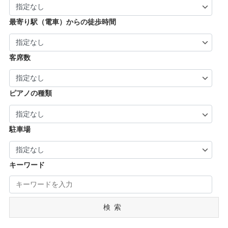
| … 大和郡山市・香芝市・天理市・桜井市 (7)
| … 福知山市・城陽市・京田辺市・木津川市 (9)
河内長野市 (3)
| … 葛城市・平群町・王寺町・大和高田市 (6)
| … 長岡京市・亀岡市・舞鶴市 (4)
最寄り駅（電車）からの徒歩時間
| … 御所市・五條市・宇陀市 (3)
客席数
ピアノの種類
駐車場
キーワード
検索