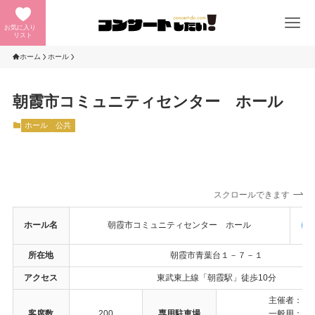
お気に入り
リスト
ホーム
ホール
朝霞市コミュニティセンター ホール
ホール
公共
スクロールできます
ホール名
朝霞市コミュニティセンター ホール
所在地
朝霞市青葉台１－７－１
アクセス
東武東上線「朝霞駅」徒歩10分
主催者：◯
客席数
200
専用駐車場
一般用：◯