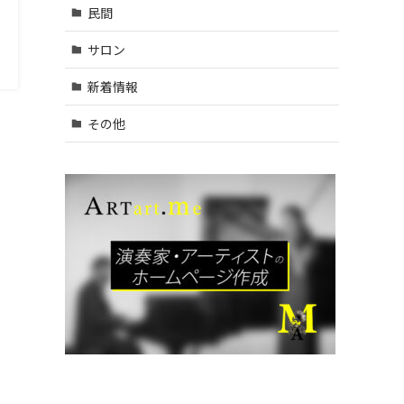
村山
民間
市・武
蔵村山
サロン
市・東
大和
新着情報
市 (9)
| … 立川
その他
市・国
分寺
市・国
立市・
多摩
市・町
田市 (1
1)
| … 稲城
市・清
瀬市・
久留米
市・東
久留米
市・福