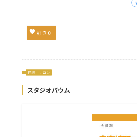
好き
0
民間
サロン
スタジオバウム