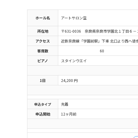
ホール名
アートサロン空
所在地
〒631-0036 奈良県奈良市学園北１丁目６－
アクセス
近鉄奈良線「学園前駅」下車 北口より西へ徒
客席数
60
ピアノ
スタインウエイ
1日
24,200 円
先着
申込
タイプ
申込開始
12ヶ月前