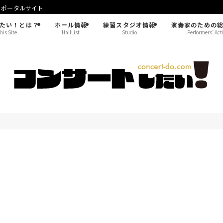
！ポータルサイト
たい！とは？
ホール情報
練習スタジオ情報
演奏家のための
his Site
HallList
Studio
Performers’ Act