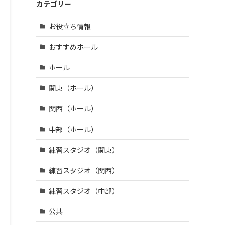
鶴市 (4)
区・江
| … 羽曳
カテゴリー
市 (14)
宇陀
戸川
野市・
市 (3)
| … 和光
区 (39)
柏原
お役立ち情報
市・草
市・富
| … 八王
加市・
田林
子市・
おすすめホール
戸田
市・泉
武蔵野
市・蕨
大津
市・三
ホール
市 (6)
市・河
鷹市・
内長野
| … 三郷
日野
関東（ホール）
市 (3)
市・所
市・西
沢市・
東京
関西（ホール）
新座
市 (16)
市 (10)
中部（ホール）
| … 府中
| … 朝霞
市・調
練習スタジオ（関東）
市・上
布市・
尾市・
狛江
練習スタジオ（関西）
志木
市 (13)
市 (6)
| … 小金
練習スタジオ（中部）
井市・
小平
公共
市・東