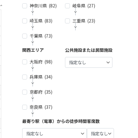
神奈川県 (82)
| … 新宿
岐阜県 (27)
| … 名古
区・渋
屋市 (2
谷区 (3
7)
埼玉県 (83)
| … 横浜
三重県 (23)
| … 岐阜
9)
市 (44)
市・大
| … 春日
垣市 (1
| … 千代
井市・
千葉県 (73)
| … 春日
| … 津
| … 川崎
0)
田区・
小牧
部市・
市・四
市 (23)
中央
市・一
富士見
日市
| … 各務
関西エリア
公共施設または民間施設
| … 千葉
| … 鎌倉
区・港
宮市 (6)
市・ふ
市 (9)
原市・
市・船
市・逗
区 (30)
じみ野
関市・
| … 稲沢
大阪府 (98)
橋市・
| … 鈴鹿
子・横
市 (4)
羽島
| … 品川
市/・尾
松戸
市・松
須賀
市 (6)
区・大
張旭
市 (21)
| … 狭山
阪市・
市・藤
兵庫県 (34)
| … 大阪
田区 (1
市・瀬
市・久
桑名
沢市 (4)
| … 多治
市 ・堺
| … 浦安
0)
戸市・
喜市・
市 (8)
見市・
市 (61)
市・市
| … 相模
京都府 (35)
| … 神戸
日進
深谷
可児
| … 目黒
原市・
| … 伊賀
原市・
市・芦
市 (10)
| … 東大
市・鴻
市・土
区・世
八千代
市・亀
茅ヶ崎
屋市 (1
阪市 ・
巣市 (6)
奈良県 (37)
| … 京都
岐市・
田谷
| … 豊明
市・佐
山市・
市・平
5)
枚方
市・宇
恵那
区 (21)
市・東
倉市 (1
| … 加須
多気
塚市 (5)
市・池
治市 (1
市・中
| … 尼崎
海市・
最寄り駅（電車）からの徒歩時間
客席数
4)
市・熊
| … 奈良
郡 (3)
| … 豊島
田市・
| … 厚木
6)
津川
市・西
大府
谷市・
市・橿
区・文
泉佐野
| … 市川
| … 伊勢
市・小
市 (5)
宮市・
市・刈
坂戸
原市・
| … 向日
京区 (1
市 (9)
市・柏
市・志
田原