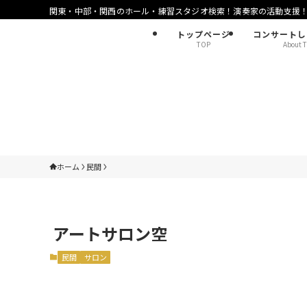
関東・中部・関西のホール・練習スタジオ検索！演奏家の活動支援
トップページ
コンサートし
TOP
About T
ホーム
民間
アートサロン空
民間
サロン