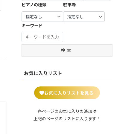
宝塚
谷市 (7)
市・羽
生駒
市・八
| … 瑞穂
0)
ピアノの種類
駐車場
市・習
摩市 (3)
市・町
市 (7)
| … 豊中
生市 (6)
市・生
幡市・
市・山
| … 知立
志野
田市・
| … 練馬
市・吹
駒郡 (2
綾部
県市 (1)
| … 姫路
市・安
市・流
| … 比企
大和
区・板
田市 ・
1)
市・宮
市・明
城市・
山市 (1
郡・入
市・海
| … 郡上
橋区 (1
高槻
キーワード
津市・
石市・
豊田
7)
間郡・
| … 大和
老名
市・高
4)
市・茨
南丹
伊丹
市・岡
入間
郡山
市 (5)
山市・
木市 (1
| … 野田
市・京
| … 中野
市 (8)
崎市 (1
市・秩
市・香
飛騨
5)
市・成
丹後
区・杉
2)
父市・
芝市・
市 (5)
| … 加古
田市・
検索
市 (6)
並区 (1
| … 八尾
秩父
天理
川市・
| … 豊川
木更津
3)
市・寝
郡・北
市・桜
| … 福知
川西
市・豊
市・茂
屋川
葛飾
井市 (7)
山市・
| … 北
市 (4)
橋市・
原市・
市・岸
郡・北
城陽
区・台
半田
お気に入りリスト
我孫子
| … 葛城
和田
足立
市・京
東区・
市・西
市 (19)
市・平
市・守
郡 (14)
田辺
足立
尾市 (1
群町・
口市 (5)
| … 四街
市・木
区・荒
0)
| … さい
王寺
お気に入りリストを見る
道市・
津川
川区 (2
| … 門真
たま
町・大
君津
市 (9)
4)
市・松
市 (15)
和高田
市・袖
原市・
市 (6)
| … 長岡
| … 葛飾
各ページのお気に入りの追加は
ケ浦
| … 川口
和泉市
京市・
区・墨
上記のページのリストに入ります！
市・鎌
市・越
| … 御所
・箕面
亀岡
田区・
ケ谷
谷市・
市・五
市 (5)
市・舞
江東
市 (2)
川越
條市・