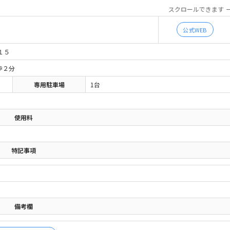
スクロールできます
公式WEB
１５
歩２分
専用駐車場
1台
使用料
特記事項
備考欄