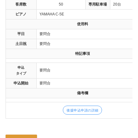
客席数
50
専用駐車場
20台
ピアノ
YAMAHA C-5E
使用料
平日
要問合
土日祝
要問合
特記事項
申込
要問合
タイプ
申込開始
要問合
備考欄
後援申込申請の詳細