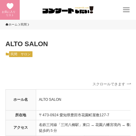
お気に入り
リスト
ホーム
民間
ALTO SALON
民間
サロン
スクロールできます
ホール名
ALTO SALON
所在地
〒473-0924 愛知県豊田市花園町屋敷127-7
名鉄三河線「三河八橋駅」東口 → 花園八幡宮境内 → 養壽
アクセス
徒歩約５分