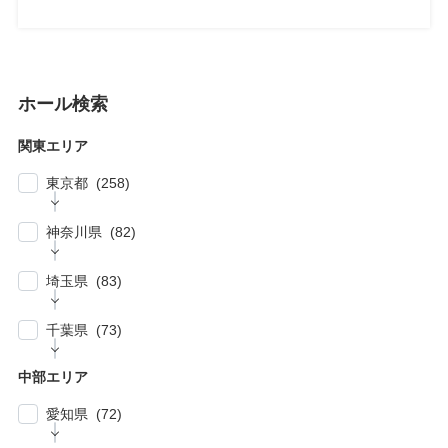
ホール検索
関東エリア
東京都 (258)
| … 新宿区・渋谷区 (39)
神奈川県 (82)
| … 千代田区・中央区・港区 (30)
| … 横浜市 (44)
| … 川崎市 (23)
埼玉県 (83)
| … 品川区・大田区 (10)
| … 鎌倉市・逗子・横須賀市・藤沢市 (4)
| … 春日部市・富士見市・ふじみ野市 (4)
| … 目黒区・世田谷区 (21)
千葉県 (73)
| … 相模原市・茅ヶ崎市・平塚市 (5)
| … 狭山市・久喜市・深谷市・鴻巣市 (6)
| … 豊島区・文京区 (10)
| … 千葉市・船橋市・松戸市 (21)
| … 厚木市・小田原市・町田市・大和市・海老
中部エリア
| … 加須市・熊谷市・坂戸市・羽生市 (6)
| … 練馬区・板橋区 (14)
名市 (5)
| … 浦安市・市原市・八千代市・佐倉市 (14)
愛知県 (72)
| … 比企郡・入間郡・入間市・秩父市・秩父
| … 中野区・杉並区 (13)
| … 市川市・柏市・習志野市・流山市 (17)
郡・北葛飾郡・北足立郡 (14)