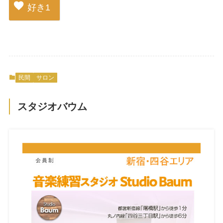
好き
1
民間
サロン
スタジオバウム