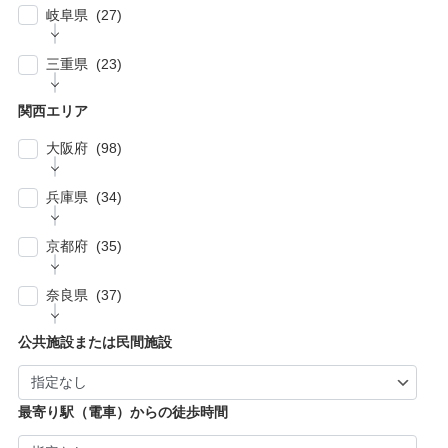
| … 名古屋市 (27)
| … 北区・台東区・足立区・荒川区 (24)
岐阜県 (27)
| … 野田市・成田市・木更津市・茂原市・我孫
| … さいたま市 (15)
| … 春日井市・小牧市・一宮市 (6)
| … 葛飾区・墨田区・江東区・江戸川区 (39)
子市 (19)
| … 岐阜市・大垣市 (10)
| … 川口市・越谷市・川越市 (14)
三重県 (23)
| … 稲沢市/・尾張旭市・瀬戸市・日進市 (10)
| … 八王子市・武蔵野市・三鷹市・日野市・西
| … 四街道市・君津市・袖ケ浦市・鎌ケ谷市 (2)
| … 各務原市・関市・羽島市 (6)
| … 和光市・草加市・戸田市・蕨市 (6)
東京市 (16)
| … 津市・四日市市 (9)
| … 豊明市・東海市・大府市・刈谷市 (7)
関西エリア
| … 多治見市・可児市・土岐市・恵那市・中津
| … 三郷市・所沢市・新座市 (10)
| … 府中市・調布市・狛江市 (13)
| … 鈴鹿市・松阪市・桑名市 (8)
| … 知立市・安城市・豊田市・岡崎市 (12)
川市 (5)
大阪府 (98)
| … 朝霞市・上尾市・志木市 (6)
| … 小金井市・小平市・東村山市・武蔵村山
| … 伊賀市・亀山市・多気郡 (3)
| … 豊川市・豊橋市・半田市・西尾市 (10)
| … 瑞穂市・山県市 (1)
市・東大和市 (9)
| … 大阪市 ・堺市 (61)
兵庫県 (34)
| … 伊勢市・志摩市 (3)
| … 郡上市・高山市・飛騨市 (5)
| … 立川市・国分寺市・国立市・多摩市・町田
| … 東大阪市 ・枚方市・池田市・泉佐野市 (9)
市 (11)
| … 神戸市・芦屋市 (15)
京都府 (35)
| … 豊中市・吹田市 ・高槻市・茨木市 (15)
| … 稲城市・清瀬市・久留米市・東久留米市・
| … 尼崎市・西宮市・宝塚市 (7)
福生市・あきる野市・羽村市 (8)
| … 京都市・宇治市 (16)
| … 八尾市・寝屋川市・岸和田市・守口市 (5)
奈良県 (37)
| … 姫路市・明石市・伊丹市 (8)
| … 向日市・八幡市・綾部市・宮津市・南丹
| … 門真市・松原市・和泉市 ・箕面市 (5)
| … 奈良市・橿原市・生駒市・生駒郡 (21)
| … 加古川市・川西市 (4)
公共施設または民間施設
市・京丹後市 (6)
| … 羽曳野市・柏原市・富田林市・泉大津市・
| … 大和郡山市・香芝市・天理市・桜井市 (7)
| … 福知山市・城陽市・京田辺市・木津川市 (9)
河内長野市 (3)
| … 葛城市・平群町・王寺町・大和高田市 (6)
| … 長岡京市・亀岡市・舞鶴市 (4)
最寄り駅（電車）からの徒歩時間
| … 御所市・五條市・宇陀市 (3)